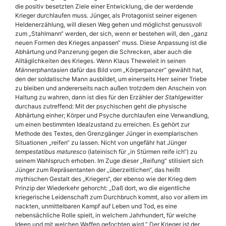
die positiv besetzten Ziele einer Entwicklung, die der werdende
Krieger durchlaufen muss. Jünger, als Protagonist seiner eigenen
Heldenerzählung, will diesen Weg gehen und möglichst genussvoll
zum „Stahlmann“ werden, der sich, wenn er bestehen will, den „ganz
neuen Formen des Krieges anpassen“ muss. Diese Anpassung ist die
Abhärtung und Panzerung gegen die Schrecken, aber auch die
Alltäglichkeiten des Krieges. Wenn Klaus Theweleit in seinen
Männerphantasien
dafür das Bild vom „Körperpanzer“ gewählt hat,
den der soldatische Mann ausbildet, um einerseits Herr seiner Triebe
zu bleiben und andererseits nach außen trotzdem den Anschein von
Haltung zu wahren, dann ist dies für den Erzähler der
Stahlgewitter
durchaus zutreffend: Mit der psychischen geht die physische
Abhärtung einher; Körper und Psyche durchlaufen eine Verwandlung,
um einen bestimmten Idealzustand zu erreichen. Es gehört zur
Methode des Textes, den Grenzgänger Jünger in exemplarischen
Situationen „reifen“ zu lassen. Nicht von ungefähr hat Jünger
tempestatibus maturesco
(lateinisch für „in Stürmen reife ich“) zu
seinem Wahlspruch erhoben. Im Zuge dieser „Reifung“ stilisiert sich
Jünger zum Repräsentanten der „überzeitlichen“, das heißt
mythischen Gestalt des „Kriegers“, der ebenso wie der Krieg dem
Prinzip der Wiederkehr gehorcht: „Daß dort, wo die eigentliche
kriegerische Leidenschaft zum Durchbruch kommt, also vor allem im
nackten, unmittelbaren Kampf auf Leben und Tod, es eine
nebensächliche Rolle spielt, in welchem Jahrhundert, für welche
Ideen und mit welchen Waffen gefochten wird.“ Der Krieger ist der