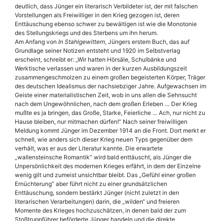
deutlich, dass Jünger ein literarisch Verbildeter ist, der mit falschen
Vorstellungen als Freiwilliger in den Krieg gezogen ist, deren
Enttäuschung ebenso schwer zu bewältigen ist wie die Monotonie
des Stellungskriegs und des Sterbens um ihn herum.
Am Anfang von
In Stahlgewittern
, Jüngers erstem Buch, das auf
Grundlage seiner Notizen entsteht und 1920 im Selbstverlag
erscheint, schreibt er: „Wir hatten Hörsäle, Schulbänke und
Werktische verlassen und waren in der kurzen Ausbildungszeit
zusammengeschmolzen zu einem großen begeisterten Körper, Träger
des deutschen Idealismus der nachsiebziger Jahre. Aufgewachsen im
Geiste einer materialistischen Zeit, wob in uns allen die Sehnsucht
nach dem Ungewöhnlichen, nach dem großen Erleben … Der Krieg
mußte es ja bringen, das Große, Starke, Feierliche … Ach, nur nicht zu
Hause bleiben, nur mitmachen dürfen!“ Nach seiner freiwilligen
Meldung kommt Jünger im Dezember 1914 an die Front. Dort merkt er
schnell, wie anders sich dieser Krieg neuen Typs gegenüber dem
verhält, was er aus der Literatur kannte. Die erwartete
„wallensteinsche Romantik“ wird bald enttäuscht, als Jünger die
Unpersönlichkeit des modernen Krieges erfährt, in dem der Einzelne
wenig gilt und zumeist unsichtbar bleibt. Das „Gefühl einer großen
Ernüchterung“ aber führt nicht zu einer grundsätzlichen
Enttäuschung, sondern bestärkt Jünger (nicht zuletzt in den
literarischen Verarbeitungen) darin, die „wilden“ und freieren
Momente des Krieges hochzuschätzen, in denen bald der zum
Stoßtruppführer beförderte Jünger handeln und die direkte