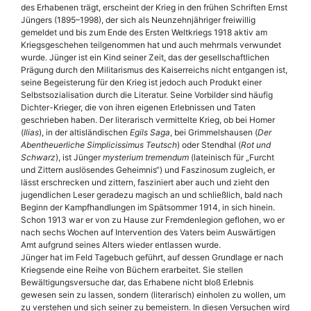
des Erhabenen trägt, erscheint der Krieg in den frühen Schriften Ernst
Jüngers (1895–1998), der sich als Neunzehnjähriger freiwillig
gemeldet und bis zum Ende des Ersten Weltkriegs 1918 aktiv am
Kriegsgeschehen teilgenommen hat und auch mehrmals verwundet
wurde. Jünger ist ein Kind seiner Zeit, das der gesellschaftlichen
Prägung durch den Militarismus des Kaiserreichs nicht entgangen ist,
seine Begeisterung für den Krieg ist jedoch auch Produkt einer
Selbstsozialisation durch die Literatur. Seine Vorbilder sind häufig
Dichter-Krieger, die von ihren eigenen Erlebnissen und Taten
geschrieben haben. Der literarisch vermittelte Krieg, ob bei Homer
(
Ilias
), in der altisländischen
Egils Saga
, bei Grimmelshausen (
Der
Abentheuerliche Simplicissimus Teutsch
) oder Stendhal (
Rot und
Schwarz
), ist Jünger
mysterium tremendum
(lateinisch für „Furcht
und Zittern auslösendes Geheimnis“) und Faszinosum zugleich, er
lässt erschrecken und zittern, fasziniert aber auch und zieht den
jugendlichen Leser geradezu magisch an und schließlich, bald nach
Beginn der Kampfhandlungen im Spätsommer 1914, in sich hinein.
Schon 1913 war er von zu Hause zur Fremdenlegion geflohen, wo er
nach sechs Wochen auf Intervention des Vaters beim Auswärtigen
Amt aufgrund seines Alters wieder entlassen wurde.
Jünger hat im Feld Tagebuch geführt, auf dessen Grundlage er nach
Kriegsende eine Reihe von Büchern erarbeitet. Sie stellen
Bewältigungsversuche dar, das Erhabene nicht bloß Erlebnis
gewesen sein zu lassen, sondern (literarisch) einholen zu wollen, um
zu verstehen und sich seiner zu bemeistern. In diesen Versuchen wird