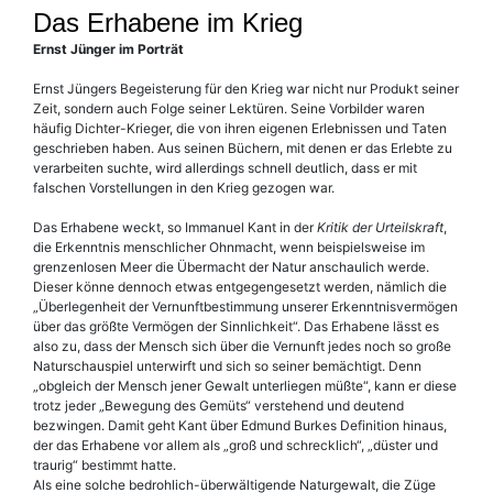
Das Erhabene im Krieg
Ernst Jünger im Porträt
Ernst Jüngers Begeisterung für den Krieg war nicht nur Produkt seiner
Zeit, sondern auch Folge seiner Lektüren. Seine Vorbilder waren
häufig Dichter-Krieger, die von ihren eigenen Erlebnissen und Taten
geschrieben haben. Aus seinen Büchern, mit denen er das Erlebte zu
verarbeiten suchte, wird allerdings schnell deutlich, dass er mit
falschen Vorstellungen in den Krieg gezogen war.
Das Erhabene weckt, so Immanuel Kant in der
Kritik der Urteilskraft
,
die Erkenntnis menschlicher Ohnmacht, wenn beispielsweise im
grenzenlosen Meer die Übermacht der Natur anschaulich werde.
Dieser könne dennoch etwas entgegengesetzt werden, nämlich die
„Überlegenheit der Vernunftbestimmung unserer Erkenntnisvermögen
über das größte Vermögen der Sinnlichkeit“. Das Erhabene lässt es
also zu, dass der Mensch sich über die Vernunft jedes noch so große
Naturschauspiel unterwirft und sich so seiner bemächtigt. Denn
„obgleich der Mensch jener Gewalt unterliegen müßte“, kann er diese
trotz jeder „Bewegung des Gemüts“ verstehend und deutend
bezwingen. Damit geht Kant über Edmund Burkes Definition hinaus,
der das Erhabene vor allem als „groß und schrecklich“, „düster und
traurig“ bestimmt hatte.
Als eine solche bedrohlich-überwältigende Naturgewalt, die Züge