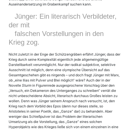
Auseinandersetzung im Grabenkampf suchen kann.
Jünger: Ein literarisch Verbildeter,
der mit
falschen Vorstellungen in den
Krieg zog.
Nicht zuletzt in der Enge der Schützengräben erfährt Jünger, dass der
Krieg durch seine Komplexität eigentlich jede allgemeingültige
Darstellbarkeit verunmöglicht. Nur der radikal subjektive, selektive
Ausschnitt ist möglich, denn eine olympische Übersicht auf das
Gesamtgeschehen gibt es nirgends – und doch fragt Jünger mit Marx,
ob „eine Ilias mit Pulver und Blei möglich“ wäre? Auch der in der
Novelle
Sturm
in Figurenrede ausgesprochene Vorschlag über den
„Versuch, ein Dekameron des Unterganges zu schreiben“ verrät die
nicht unbescheidene Absicht, literarisch durchaus Großes leisten zu
wollen. Denn was Jünger seinem Anspruch nach versucht, ist, den
Krieg nach dem Vorbild des Epos (denn nur dieses stelle, so
Aristoteles in seiner
Poetik
, das „Ganze“ dar) zu behandeln. Aber
weniger das Schießpulver ist das Problem der literarischen
Umsetzung als die Vorstellung, das „Ganze“ eines solchen
Hyperobjekts wie des Krieges ließe sich von einem einzelnen in eine