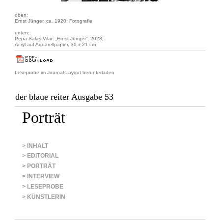
oben:
Ernst Jünger, ca. 1920; Fotografie
unten:
Pepa Salas Vilar: „Ernst Jünger“, 2023;
Acryl auf Aquarellpapier, 30 x 21 cm
Leseprobe im Journal-Layout herunterladen
der blaue reiter Ausgabe 53
Porträt
> INHALT
> EDITORIAL
> PORTRÄT
> INTERVIEW
> LESEPROBE
> KÜNSTLERIN