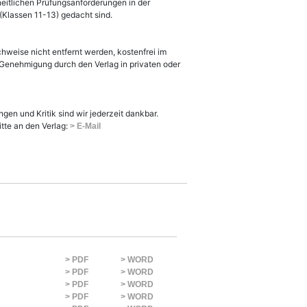
heitlichen Prüfungsanforderungen in der
 (Klassen 11-13) gedacht sind.
chweise nicht entfernt werden, kostenfrei im
e Genehmigung durch den Verlag in privaten oder
en und Kritik sind wir jederzeit dankbar.
itte an den Verlag:
> E-Mail
> PDF
> WORD
> PDF
> WORD
> PDF
> WORD
> PDF
> WORD