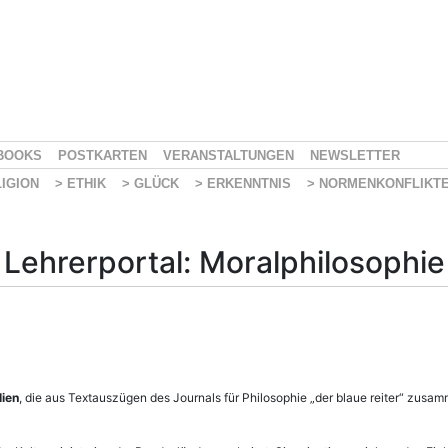
BOOKS
POSTKARTEN
VERANSTALTUNGEN
NEWSLETTER
LIGION
> ETHIK
> GLÜCK
> ERKENNTNIS
> NORMENKONFLIKT
Lehrerportal: Moralphilosophie
lien
, die aus Textauszügen des Journals für Philosophie „der blaue reiter“ zusa