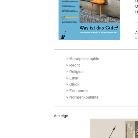
U
U
U
A
>
> Moralphilosophie
> Recht
> Religion
> Ethik
> Glück
> Erkenntnis
> Normenkonflikte
Anzeige