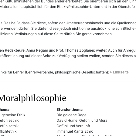
r Kultusministerien der Bundesländer erarbeitet. Sie orientieren sich an den Ein
aterialien hauptsächlich für den Ethik-/Philosophie-Unterricht in der Oberstufe
tzt. Das heißt, dass Sie diese, sofern der Urheberrechtshinweis und die Quellenna
 verwenden dürfen. Sie dürfen diese jedoch nicht ohne ausdrückliche schriftlich
zieren. Verlinkungen auf diese Seite dürfen Sie gerne vornehmen.
gen Redakteure, Anna Pegam und Prof. Thomas Zoglauer, weiter. Auch für Anregung
öffentlichung auf dieser Seite zur Verfügung stellen wollen, senden Sie dieses b
Links für Lehrer (Lehrerverbände, philosophische Gesellschaften):
> Linkseite
Moralphilosophie
hema
Stundenthema
llgemeine Ethik
Die goldene Regel
efühlsethik
David Hume: Gefühl und Moral
efühlsethik
Gefühl und Vernunft
flichtethik
Immanuel Kants Ethik