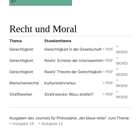
Recht und Moral
Thema
Stundenthema
>
Gerechtigkeit
Gerechtigkeit in der Gesellschaft
> PDF
WORD
>
Gerechtigkeit
Rawls' Schleier der Unwissenheit
> PDF
WORD
>
Gerechtigkeit
Rawls' Theorie der Gerechtigkeit
> PDF
WORD
>
Menschenrechte
Kulturrelativismus
> PDF
WORD
>
Straftheorien
Strafzwecke: Wozu strafen?
> PDF
WORD
Ausgaben des Journals für Philosophie „der blaue reiter“ zum Thema:
> Ausgabe 19
> Ausgabe 12