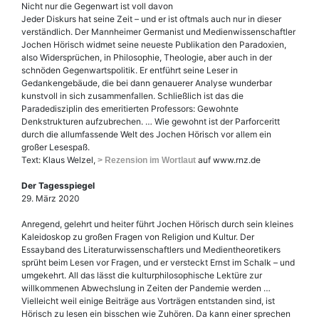
Nicht nur die Gegenwart ist voll davon
Jeder Diskurs hat seine Zeit – und er ist oftmals auch nur in dieser
verständlich. Der Mannheimer Germanist und Medienwissenschaftler
Jochen Hörisch widmet seine neueste Publikation den Paradoxien,
also Widersprüchen, in Philosophie, Theologie, aber auch in der
schnöden Gegenwartspolitik. Er entführt seine Leser in
Gedankengebäude, die bei dann genauerer Analyse wunderbar
kunstvoll in sich zusammenfallen. Schließlich ist das die
Paradedisziplin des emeritierten Professors: Gewohnte
Denkstrukturen aufzubrechen. … Wie gewohnt ist der Parforceritt
durch die allumfassende Welt des Jochen Hörisch vor allem ein
großer Lesespaß.
Text: Klaus Welzel,
auf www.rnz.de
> Rezension im Wortlaut
Der Tagesspiegel
29. März 2020
Anregend, gelehrt und heiter führt Jochen Hörisch durch sein kleines
Kaleidoskop zu großen Fragen von Religion und Kultur. Der
Essayband des Literaturwissenschaftlers und Medientheoretikers
sprüht beim Lesen vor Fragen, und er versteckt Ernst im Schalk – und
umgekehrt. All das lässt die kulturphilosophische Lektüre zur
willkommenen Abwechslung in Zeiten der Pandemie werden …
Vielleicht weil einige Beiträge aus Vorträgen entstanden sind, ist
Hörisch zu lesen ein bisschen wie Zuhören. Da kann einer sprechen