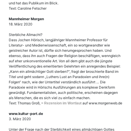
und hat das Publikum im Blick.
Text: Caroline Fetscher
Mannheimer Morgen
18. März 2020
Sterbliche Allmacht?
Dass Jochen Hörisch, langjähriger Mannheimer Professor für
Literatur- und Medienwissenschaft, ein so wortgewandter wie
geistreicher Autor ist, dürfte sich herumgesprochen haben. Und
ebenso, dass ihn auch Fragen der Religion beschäftigen, wenngleich
auf eher unkonventionelle Art. Von all dem gibt auch die jüngste
Veröffentlichung des emeritierten Gelehrten ein anregendes Beispiel:
„Kann ein allmächtiger Gott sterben?“, fragt der broschierte Band im
Titel und geht sodann „Luthers Lust an Paradoxien und ihre(n)
Folgen“ nach, wie der Untertitel verständlich ausführt … Die
Paradoxie wird in Hörischs Ausführungen als komplexe Denkform
gewürdigt. Fundamentalisten, auch politische, erscheinen dagegen
als Menschen, die es sich viel zu einfach machen.
Text: Thomas Groß,
auf www.morgenweb.de
> Rezension im Wortlaut
www.kultur-port.de
3. März 2020
Unter der Frage nach der Sterblichkeit eines allmächtigen Gottes