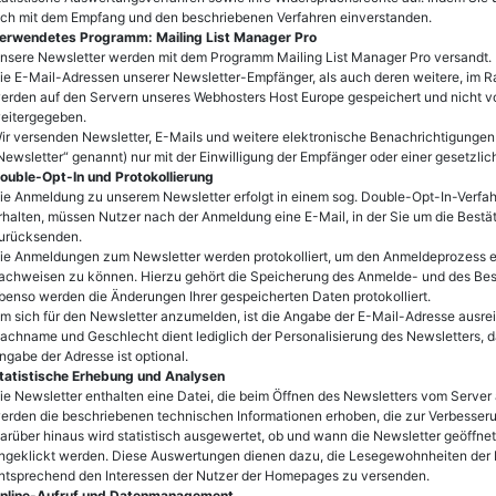
ich mit dem Empfang und den beschriebenen Verfahren einverstanden.
erwendetes Programm: Mailing List Manager Pro
nsere Newsletter werden mit dem Programm Mailing List Manager Pro versandt.
ie E-Mail-Adressen unserer Newsletter-Empfänger, als auch deren weitere, im 
erden auf den Servern unseres Webhosters Host Europe gespeichert und nicht vo
eitergegeben.
ir versenden Newsletter, E-Mails und weitere elektronische Benachrichtigungen
Newsletter“ genannt) nur mit der Einwilligung der Empfänger oder einer gesetzlic
ouble-Opt-In und Protokollierung
ie Anmeldung zu unserem Newsletter erfolgt in einem sog. Double-Opt-In-Verfah
rhalten, müssen Nutzer nach der Anmeldung eine E-Mail, in der Sie um die Best
urücksenden.
ie Anmeldungen zum Newsletter werden protokolliert, um den Anmeldeprozess e
achweisen zu können. Hierzu gehört die Speicherung des Anmelde- und des Best
benso werden die Änderungen Ihrer gespeicherten Daten protokolliert.
m sich für den Newsletter anzumelden, ist die Angabe der E-Mail-Adresse ausr
achname und Geschlecht dient lediglich der Personalisierung des Newsletters, da
ngabe der Adresse ist optional.
tatistische Erhebung und Analysen
ie Newsletter enthalten eine Datei, die beim Öffnen des Newsletters vom Server
erden die beschriebenen technischen Informationen erhoben, die zur Verbesser
arüber hinaus wird statistisch ausgewertet, ob und wann die Newsletter geöffn
ngeklickt werden. Diese Auswertungen dienen dazu, die Lesegewohnheiten der N
ntsprechend den Interessen der Nutzer der Homepages zu versenden.
nline-Aufruf und Datenmanagement