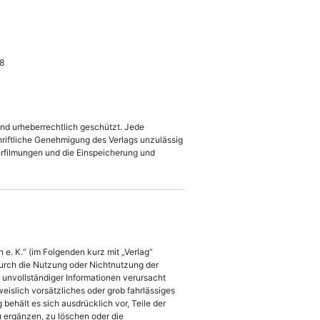
8
ind urheberrechtlich geschützt. Jede
riftliche Genehmigung des Verlags unzulässig
verfilmungen und die Einspeicherung und
 e. K.“ (im Folgenden kurz mit „Verlag“
 durch die Nutzung oder Nichtnutzung der
unvollständiger Informationen verursacht
eislich vorsätzliches oder grob fahrlässiges
 behält es sich ausdrücklich vor, Teile der
 ergänzen, zu löschen oder die