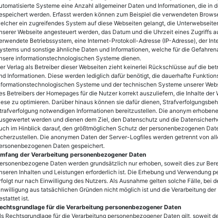
utomatisierte Systeme eine Anzahl allgemeiner Daten und Informationen, die in
espeichert werden. Erfasst werden können zum Beispiel die verwendeten Browse
elcher ein zugreifendes System auf diese Webseiten gelangt, die Unterwebseite
nserer Webseite angesteuert werden, das Datum und die Uhrzeit eines Zugriffs 
erwendete Betriebssystem, eine Internet-Protokoll-Adresse (IP-Adresse), der In
ystems und sonstige ähnliche Daten und Informationen, welche für die Gefahrena
nsere informationstechnologischen Systeme dienen.
er Verlag als Betreiber dieser Webseiten zieht keinerlei Rückschlüsse auf die b
nd Informationen. Diese werden lediglich dafür benötigt, die dauerhafte Funktion
nformationstechnologischen Systeme und der technischen Systeme unserer Webse
es Betreibers der Homepages für die Nutzer korrekt auszuliefern, die Inhalte der 
iese zu optimieren. Darüber hinaus können sie dafür dienen, Strafverfolgungsbehö
trafverfolgung notwendigen Informationen bereitzustellen. Die anonym erhobene
usgewertet werden und dienen dem Ziel, den Datenschutz und die Datensicherhe
uch im Hinblick darauf, den größtmöglichen Schutz der personenbezogenen Dat
icherzustellen. Die anonymen Daten der Server-Logfiles werden getrennt von al
ersonenbezogenen Daten gespeichert.
mfang der Verarbeitung personenbezogener Daten
ersonenbezogene Daten werden grundsätzlich nur erhoben, soweit dies zur Bereit
nseren Inhalten und Leistungen erforderlich ist. Die Erhebung und Verwendung
rfolgt nur nach Einwilligung des Nutzers. Als Ausnahme gelten solche Fälle, bei d
inwilligung aus tatsächlichen Gründen nicht möglich ist und die Verarbeitung der
estattet ist.
echtsgrundlage für die Verarbeitung personenbezogener Daten
ls Rechtsgrundlage für die Verarbeitung personenbezogener Daten gilt, soweit d