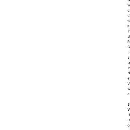
W
d
d
w
K
I
s
R
G
E
3
s
I
N
e
V
w
e
3
V
U
C
g