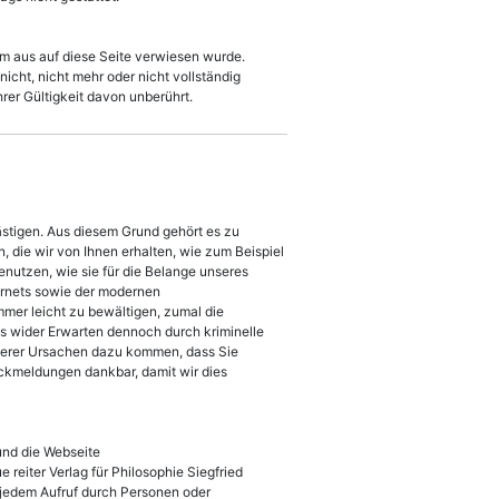
em aus auf diese Seite verwiesen wurde.
icht, nicht mehr oder nicht vollständig
hrer Gültigkeit davon unberührt.
ästigen. Aus diesem Grund gehört es zu
, die wir von Ihnen erhalten, wie zum Beispiel
nutzen, wie sie für die Belange unseres
ernets sowie der modernen
mmer leicht zu bewältigen, zumal die
s wider Erwarten dennoch durch kriminelle
nderer Ursachen dazu kommen, dass Sie
ckmeldungen dankbar, damit wir dies
und die Webseite
reiter Verlag für Philosophie Siegfried
t jedem Aufruf durch Personen oder