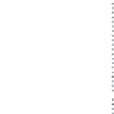
p
(
B
e
D
S
V
I
I
G
E
p
u
V
P
v
D
D
E
V
2
H
M
s