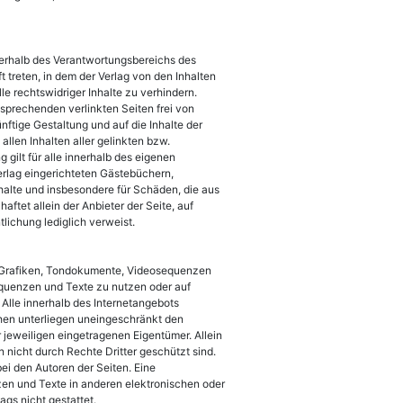
ußerhalb des Verantwortungsbereichs des
t treten, in dem der Verlag von den Inhalten
e rechtswidriger Inhalte zu verhindern.
tsprechenden verlinkten Seiten frei von
ünftige Gestaltung und auf die Inhalte der
allen Inhalten aller gelinkten bzw.
gilt für alle innerhalb des eigenen
erlag eingerichteten Gästebüchern,
Inhalte und insbesondere für Schäden, die aus
ftet allein der Anbieter der Seite, auf
tlichung lediglich verweist.
en Grafiken, Tondokumente, Videosequenzen
equenzen und Texte zu nutzen oder auf
Alle innerhalb des Internetangebots
en unterliegen uneingeschränkt den
jeweiligen eingetragenen Eigentümer. Allein
nicht durch Rechte Dritter geschützt sind.
 bei den Autoren der Seiten. Eine
en und Texte in anderen elektronischen oder
gs nicht gestattet.