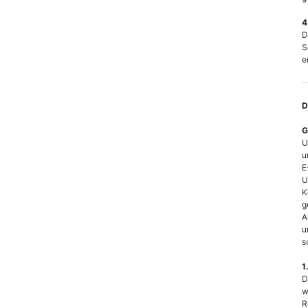
4
D
S
e
D
G
U
u
E
U
K
g
A
u
s
1
D
w
R