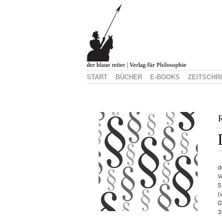
START
BÜCHER
E-BOOKS
ZEITSCHR
R
d
V
S
(
G
3