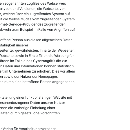
 den sogenannten Logfiles des Webservers
rtypen und Versionen, die Webseite, von
n, welche über ein zugreifendes System auf
auf die Webseite, das vom zugreifenden System
ternet-Service-Provider des zugreifenden
bwehr zum Beispiel im Falle von Angriffen auf
etroffene Person aus diesen allgemeinen Daten
sfähigkeit unserer
iten zu gewährleisten, Inhalte der Webseiten
Webseite sowie in Einzelfällen die Werbung für
rden im Falle eines Cyberangriffs die zur
n Daten und Informationen können statistisch
it im Unternehmen zu erhöhen. Dies vor allem
en sowie der Nutzer der Homepages
len durch eine betroffene Person angegebenen
stellung einer funktionsfähigen Website mit
 personenbezogener Daten unserer Nutzer
enen die vorherige Einholung einer
 Daten durch gesetzliche Vorschriften
er Verlag für Verarbeitungsvorgänge