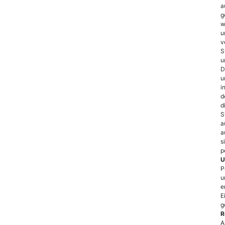
a
g
w
u
v
S
u
D
u
i
d
d
S
a
a
s
p
U
P
u
e
E
g
R
A