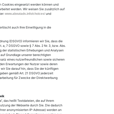
en Cookies eingesetzt werden können und
rbeitet werden. Wir weisen Sie zusätzlich auf
ter:
und
www.aboutads.info/choices/
rlöscht auch Ihre Einwilligung in die
ung (DSGVO) informieren wir Sie, dass die
t. a, 7 DSGVO sowie § 7 Abs. 2 Nr. 3, bzw. Abs.
ng der statistischen Erhebungen und Analysen
s auf Grundlage unserer berechtigten
insatz eines nutzerfreundlichen sowie sicheren
 den Erwartungen der Nutzer sowie deren
wir Sie darauf hin, dass Sie der künftigen
gaben gemäß Art. 21 DSGVO jederzeit
arbeitung für Zwecke der Direktwerbung
wik
 das heißt Textdateien, die auf Ihrem
utzung der Webseite durch Sie. Die dadurch
Ihrer anonymisierten IP-Adresse) werden an