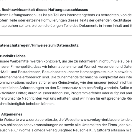
. Rechtswirksamkeit dieses Haftungsausschlusses
ieser Haftungsausschluss ist als Teil des Internetangebots zu betrachten, von d
ofern Teile oder einzelne Formulierungen dieses Texts der geltenden Rechtslage n
ntsprechen sollten, bleiben die übrigen Teile des Dokuments in ihrem Inhalt und i
atenschutzregeln/Hinweise zum Datenschutz
rundsätzliches
nsere Werbemittel werden konzipiert, um Sie zu informieren, nicht um Sie zu bel
nserer Firmenpolitik, dass wir Informationen nur auf Wunsch versenden und Daten
-Mail- und Postadressen, Besuchsdaten unserer Homepages etc. nur in soweit be
nternehmens erforderlich sind. Die zunehmende technische Komplexität des Int
ommunikationsmedien ist für einen Kleinstverlag wie den unseren jedoch nicht i
esetzlichen Anforderungen an den Datenschutz sich beständig wandeln. Sollte e
ktivitäten Dritter, durch Missverständnisse, Programmierfehler oder aufgrund a
nerwünschte Nachrichten von uns erhalten, sind wir Ihnen für entsprechende Rü
chnellstmöglich beheben können.
. Allgemeines
ie Webseite www.derblauereiter.de, die Webseite www.verlag-derblauereiter.de 
ww.philosophischeveranstaltungen.de sowie alle Unterseiten der Firma „der blaue 
eusch e.K.“ (vormals omega verlag Siegfried Reusch e.K., Stuttgart) erfassen mi