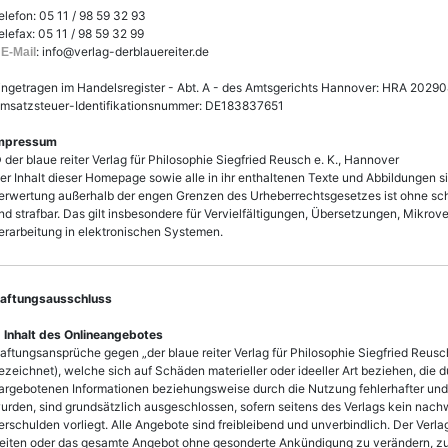
elefon: 05 11 / 98 59 32 93
elefax: 05 11 / 98 59 32 99
: info@verlag-derblauereiter.de
 E-Mail
ingetragen im Handelsregister - Abt. A - des Amtsgerichts Hannover: HRA 20290
msatzsteuer-Identifikationsnummer: DE183837651
mpressum
 der blaue reiter Verlag für Philosophie Siegfried Reusch e. K., Hannover
er Inhalt dieser Homepage sowie alle in ihr enthaltenen Texte und Abbildungen s
erwertung außerhalb der engen Grenzen des Urheberrechtsgesetzes ist ohne sch
nd strafbar. Das gilt insbesondere für Vervielfältigungen, Übersetzungen, Mikro
erarbeitung in elektronischen Systemen.
aftungsausschluss
. Inhalt des Onlineangebotes
aftungsansprüche gegen „der blaue reiter Verlag für Philosophie Siegfried Reusch
ezeichnet), welche sich auf Schäden materieller oder ideeller Art beziehen, die
argebotenen Informationen beziehungsweise durch die Nutzung fehlerhafter und 
urden, sind grundsätzlich ausgeschlossen, sofern seitens des Verlags kein nachw
erschulden vorliegt. Alle Angebote sind freibleibend und unverbindlich. Der Verlag
eiten oder das gesamte Angebot ohne gesonderte Ankündigung zu verändern, zu