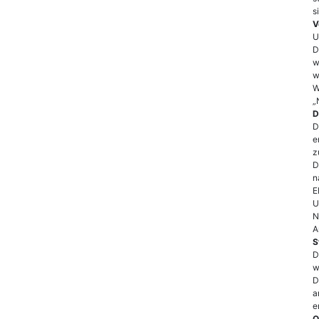
s
V
U
D
w
w
W
„
D
D
e
z
D
n
E
U
N
A
S
D
w
D
a
e
O