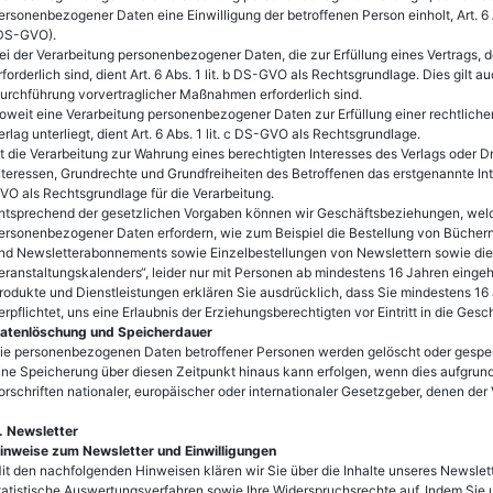
ersonenbezogener Daten eine Einwilligung der betroffenen Person einholt, Art. 6
DS-GVO).
ei der Verarbeitung personenbezogener Daten, die zur Erfüllung eines Vertrags, de
rforderlich sind, dient Art. 6 Abs. 1 lit. b DS-GVO als Rechtsgrundlage. Dies gilt 
urchführung vorvertraglicher Maßnahmen erforderlich sind.
oweit eine Verarbeitung personenbezogener Daten zur Erfüllung einer rechtlichen 
erlag unterliegt, dient Art. 6 Abs. 1 lit. c DS-GVO als Rechtsgrundlage.
st die Verarbeitung zur Wahrung eines berechtigten Interesses des Verlags oder Dr
nteressen, Grundrechte und Grundfreiheiten des Betroffenen das erstgenannte Intere
VO als Rechtsgrundlage für die Verarbeitung.
ntsprechend der gesetzlichen Vorgaben können wir Geschäftsbeziehungen, welc
ersonenbezogener Daten erfordern, wie zum Beispiel die Bestellung von Bücher
nd Newsletterabonnements sowie Einzelbestellungen von Newslettern sowie die
eranstaltungskalenders“, leider nur mit Personen ab mindestens 16 Jahren einge
rodukte und Dienstleistungen erklären Sie ausdrücklich, dass Sie mindestens 16 Ja
erpflichtet, uns eine Erlaubnis der Erziehungsberechtigten vor Eintritt in die Ges
atenlöschung und Speicherdauer
ie personenbezogenen Daten betroffener Personen werden gelöscht oder gesperrt
ine Speicherung über diesen Zeitpunkt hinaus kann erfolgen, wenn dies aufgrun
orschriften nationaler, europäischer oder internationaler Gesetzgeber, denen der Ver
. Newsletter
inweise zum Newsletter und Einwilligungen
it den nachfolgenden Hinweisen klären wir Sie über die Inhalte unseres Newsle
tatistische Auswertungsverfahren sowie Ihre Widerspruchsrechte auf. Indem Sie 