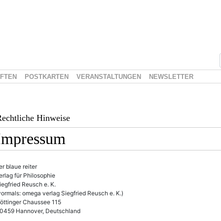
IFTEN
POSTKARTEN
VERANSTALTUNGEN
NEWSLETTER
echtliche Hinweise
Impressum
er blaue reiter
erlag für Philosophie
iegfried Reusch e. K.
vormals: omega verlag Siegfried Reusch e. K.)
öttinger Chaussee 115
0459 Hannover, Deutschland