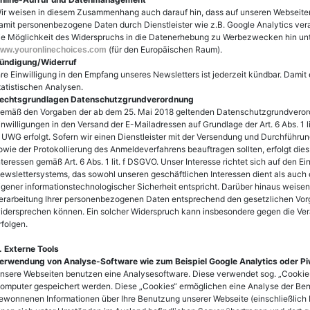
ir weisen in diesem Zusammenhang auch darauf hin, dass auf unseren Webseit
amit personenbezogene Daten durch Dienstleister wie z.B. Google Analytics vera
ie Möglichkeit des Widerspruchs in die Datenerhebung zu Werbezwecken hin un
(für den Europäischen Raum).
ww.youronlinechoices.com
ündigung/Widerruf
hre Einwilligung in den Empfang unseres Newsletters ist jederzeit kündbar. Damit e
tatistischen Analysen.
echtsgrundlagen Datenschutzgrundverordnung
emäß den Vorgaben der ab dem 25. Mai 2018 geltenden Datenschutzgrundverordn
inwilligungen in den Versand der E-Mailadressen auf Grundlage der Art. 6 Abs. 1 li
 UWG erfolgt. Sofern wir einen Dienstleister mit der Versendung und Durchführu
owie der Protokollierung des Anmeldeverfahrens beauftragen sollten, erfolgt die
nteressen gemäß Art. 6 Abs. 1 lit. f DSGVO. Unser Interesse richtet sich auf den E
ewslettersystems, das sowohl unseren geschäftlichen Interessen dient als auch
igener informationstechnologischer Sicherheit entspricht. Darüber hinaus weisen 
erarbeitung Ihrer personenbezogenen Daten entsprechend den gesetzlichen Vor
idersprechen können. Ein solcher Widerspruch kann insbesondere gegen die Ver
rfolgen.
. Externe Tools
erwendung von Analyse-Software wie zum Beispiel Google Analytics oder Pi
nsere Webseiten benutzen eine Analysesoftware. Diese verwendet sog. „Cookies“,
omputer gespeichert werden. Diese „Cookies“ ermöglichen eine Analyse der Ben
ewonnenen Informationen über Ihre Benutzung unserer Webseite (einschließlich 