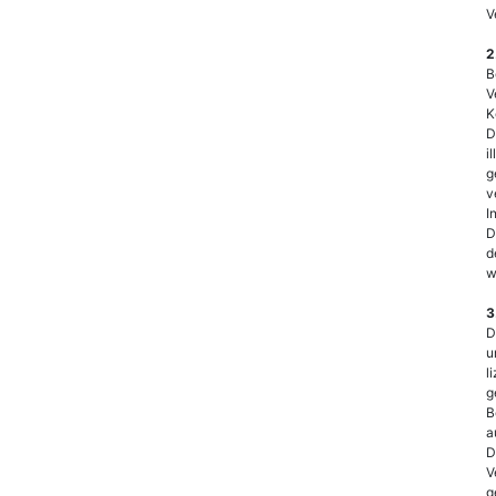
V
2
B
V
K
D
i
g
v
I
D
d
w
3
D
u
l
g
B
a
D
V
g