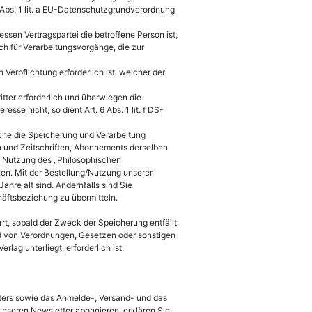
 Abs. 1 lit. a EU-Datenschutzgrundverordnung
ssen Vertragspartei die betroffene Person ist,
auch für Verarbeitungsvorgänge, die zur
Verpflichtung erforderlich ist, welcher der
itter erforderlich und überwiegen die
sse nicht, so dient Art. 6 Abs. 1 lit. f DS-
he die Speicherung und Verarbeitung
n und Zeitschriften, Abonnements derselben
 Nutzung des „Philosophischen
hen. Mit der Bestellung/Nutzung unserer
hre alt sind. Andernfalls sind Sie
chäftsbeziehung zu übermitteln.
, sobald der Zweck der Speicherung entfällt.
d von Verordnungen, Gesetzen oder sonstigen
lag unterliegt, erforderlich ist.
tters sowie das Anmelde-, Versand- und das
unseren Newsletter abonnieren, erklären Sie