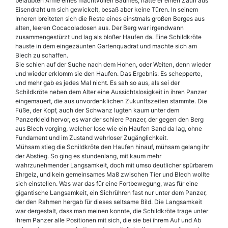
belaubten Arme eines machtvollen Baumes, hatte er einen Zaun aus
Eisendraht um sich gewickelt, besaß aber keine Türen. In seinem
Inneren breiteten sich die Reste eines einstmals großen Berges aus
alten, leeren Cocacoladosen aus. Der Berg war irgendwann
zusammengestürzt und lag als bloßer Haufen da. Eine Schildkröte
hauste in dem eingezäunten Gartenquadrat und machte sich am
Blech zu schaffen.
Sie schien auf der Suche nach dem Hohen, oder Weiten, denn wieder
und wieder erklomm sie den Haufen. Das Ergebnis: Es schepperte,
und mehr gab es jedes Mal nicht. Es sah so aus, als sei der
Schildkröte neben dem Alter eine Aussichtslosigkeit in ihren Panzer
eingemauert, die aus unvordenklichen Zukunftszeiten stammte. Die
Füße, der Kopf, auch der Schwanz lugten kaum unter dem
Panzerkleid hervor, es war der schiere Panzer, der gegen den Berg
aus Blech vorging, welcher lose wie ein Haufen Sand da lag, ohne
Fundament und im Zustand wehrloser Zugänglichkeit.
Mühsam stieg die Schildkröte den Haufen hinauf, mühsam gelang ihr
der Abstieg. So ging es stundenlang, mit kaum mehr
wahrzunehmender Langsamkeit, doch mit umso deutlicher spürbarem
Ehrgeiz, und kein gemeinsames Maß zwischen Tier und Blech wollte
sich einstellen. Was war das für eine Fortbewegung, was für eine
gigantische Langsamkeit, ein Sichrühren fast nur unter dem Panzer,
der den Rahmen hergab für dieses seltsame Bild. Die Langsamkeit
war dergestalt, dass man meinen konnte, die Schildkröte trage unter
ihrem Panzer alle Positionen mit sich, die sie bei ihrem Auf und Ab