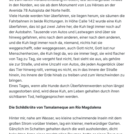
in den Norden, wo sie ab dem Monument von Los Héroes an der
Avenida 78 Autopista del Norte heißt.
Viele Hunde werden hier überfahren, sie liegen herum, sie säumen die
Fahrbahnen in beide Richtungen. In Höhe Calle 142 wurde eine Kuh
überfahren, das ist gut zwei Jahre her, die Kuh liegt immer noch auf
der Autobahn. Tausende von Autos und Lastwagen sind über sie
hinweg gefahren, eins nach dem anderen, einer nach dem anderen,
und die Kuh liegt immer noch da, niemand, nichts hat sie
weggeschafft, oder weggegessen, auch Gott nicht, Gott isst nur
Menschenherzen, die Kuh liegt da, wo sie immer liegt, sie wird flacher
von Tag zu Tag, sie vergeht fast nicht, fast sieht sie aus, als gehöre
sie zur Straße, und eine Unzahl von Autos, die jeden Augenblick über
das Tier hinweg rollt, vermag es nicht, es in das Innere der Straße
hinein, ins Innere der Erde hinab zu treiben und zum Verschwinden zu
bringen.
Eines Tages, wenn alle Hunde durch Überfahrenwerden schon längst
ausgestorben sind, wird diese Kuh, am Leben gehalten durch ihren
sichtbaren Tod, heiliggesprochen werden.
Die Schildkröte von Tamalameque am Río Magdalena
Hinter mir, nahe am Wasser, wo kleine schwimmende Inseln mit dem
großen Strom vorüber trieben, lag ein kleiner, merkwürdiger Garten.
Gänzlich im Schatten gehalten durch die weit ausholenden, dicht