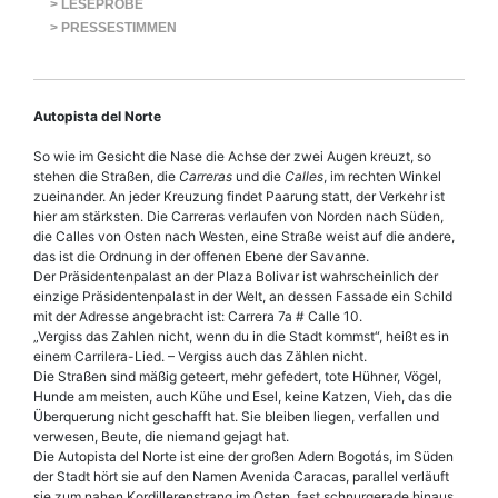
> LESEPROBE
> PRESSESTIMMEN
Autopista del Norte
So wie im Gesicht die Nase die Achse der zwei Augen kreuzt, so
stehen die Straßen, die
Carreras
und die
Calles
, im rechten Winkel
zueinander. An jeder Kreuzung findet Paarung statt, der Verkehr ist
hier am stärksten. Die Carreras verlaufen von Norden nach Süden,
die Calles von Osten nach Westen, eine Straße weist auf die andere,
das ist die Ordnung in der offenen Ebene der Savanne.
Der Präsidentenpalast an der Plaza Bolivar ist wahrscheinlich der
einzige Präsidentenpalast in der Welt, an dessen Fassade ein Schild
mit der Adresse angebracht ist: Carrera 7a # Calle 10.
„Vergiss das Zahlen nicht, wenn du in die Stadt kommst“, heißt es in
einem Carrilera-Lied. – Vergiss auch das Zählen nicht.
Die Straßen sind mäßig geteert, mehr gefedert, tote Hühner, Vögel,
Hunde am meisten, auch Kühe und Esel, keine Katzen, Vieh, das die
Überquerung nicht geschafft hat. Sie bleiben liegen, verfallen und
verwesen, Beute, die niemand gejagt hat.
Die Autopista del Norte ist eine der großen Adern Bogotás, im Süden
der Stadt hört sie auf den Namen Avenida Caracas, parallel verläuft
sie zum nahen Kordillerenstrang im Osten, fast schnurgerade hinaus