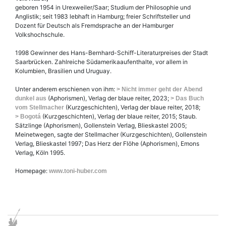
geboren 1954 in Urexweiler/Saar; Studium der Philosophie und
Anglistik; seit 1983 lebhaft in Hamburg; freier Schriftsteller und
Dozent für Deutsch als Fremdsprache an der Hamburger
Volkshochschule.
1998 Gewinner des Hans-Bernhard-Schiff-Literaturpreises der Stadt
Saarbrücken. Zahlreiche Südamerikaaufenthalte, vor allem in
Kolumbien, Brasilien und Uruguay.
Unter anderem erschienen von ihm:
> Nicht immer geht der Abend
(Aphorismen), Verlag der blaue reiter, 2023;
dunkel aus
> Das Buch
(Kurzgeschichten), Verlag der blaue reiter, 2018;
vom Stellmacher
(Kurzgeschichten), Verlag der blaue reiter, 2015; Staub.
> Bogotá
Sätzlinge (Aphorismen), Gollenstein Verlag, Blieskastel 2005;
Meinetwegen, sagte der Stellmacher (Kurzgeschichten), Gollenstein
Verlag, Blieskastel 1997; Das Herz der Flöhe (Aphorismen), Emons
Verlag, Köln 1995.
Homepage:
www.toni-huber.com