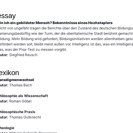
essay
in ich ein gebildeter Mensch? Bekenntnisse eines Hochstaplers
icht von ungefähr tragen die Berichte über den Zustand des deutschen Bildun
anierungsbedürftig wie der Turm, der die oberitalienische Stadt berühmt gemacht 
ildung. Mehr Bildung wird gefordert, Bildungsinitiativen werden allenthalben ges
efördert werden soll, bleibt meist außen vor. Intelligenz ist das, was ein Intellige
as, was der Pisa-Test zu messen vorgibt.
utor:
Siegfried Reusch
lexikon
aradigmenwechsel
utor:
Thomas Bach
hilosophie als Wissenschaft
utor:
Roman Göbel
hilosophische Praxis
utor:
Thomas Gutknecht
heologie