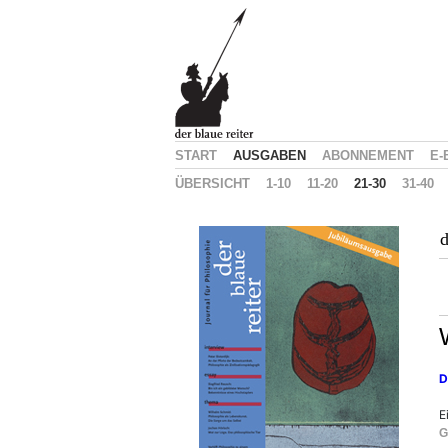
START
AUSGABEN
ABONNEMENT
E-
ÜBERSICHT
1-10
11-20
21-30
31-40
d
D
E
G