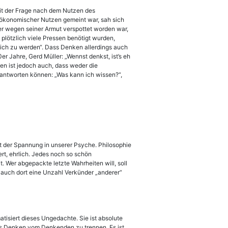
mit der Frage nach dem Nutzen des
in ökonomischer Nutzen gemeint war, sah sich
ser wegen seiner Armut verspottet worden war,
plötzlich viele Pressen benötigt wurden,
eich zu werden“. Dass Denken allerdings auch
er Jahre, Gerd Müller: „Wennst denkst, ist’s eh
en ist jedoch auch, dass weder die
antworten können: „Was kann ich wissen?“,
 mit der Spannung in unserer Psyche. Philosophie
ert, ehrlich. Jedes noch so schön
t. Wer abgepackte letzte Wahrheiten will, soll
s auch dort eine Unzahl Verkünder „anderer“
tisiert dieses Ungedachte. Sie ist absolute
 das Denken vom Denkenden zu trennen. Es ist