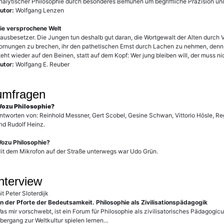
nalytischer Philosophie durch besonderes Bemühen um begriffliche Präzision und
utor:
Wolfgang Lenzen
ie versprochene Welt
ausbesetzer. Die Jungen tun deshalb gut daran, die Wortgewalt der Alten durch V
ornungen zu brechen, ihr den pathetischen Ernst durch Lachen zu nehmen, denn 
teht wieder auf den Beinen, statt auf dem Kopf: Wer jung bleiben will, der muss 
utor:
Wolfgang E. Reuber
umfragen
ozu Philosophie?
ntworten von: Reinhold Messner, Gert Scobel, Gesine Schwan, Vittorio Hösle, R
nd Rudolf Heinz.
ozu Philosophie?
it dem Mikrofon auf der Straße unterwegs war Udo Grün.
interview
it Peter Sloterdijk
n der Pforte der Bedeutsamkeit. Philosophie als Zivilisationspädagogik
as mir vorschwebt, ist ein Forum für Philosophie als zivilisatorisches Pädagogic
bergang zur Weltkultur spielen lernen…