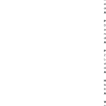
e
d
A
P
D
a
n
d
A
P
Z
L
s
d
A
H
M
R
A
W