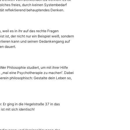
n solches freies, durch keinen Systembedarf
ität reflektierend behauptendes Denken.
 weil es in ihr auf das rechte Fragen
t ist, der nicht nur ein Beispiel weiß, sondern
 variieren kann und seinen Gedankengang auf
en dauert.
r Philosophie studiert, um mit ihrer Hilfe
d, „mal eine Psychotherapie zu machen“. Dabei
herein philosophisch: Gestalte dein Leben so,
 Er ging in die Hegelstraße 37 in das
st mit sich identisch!