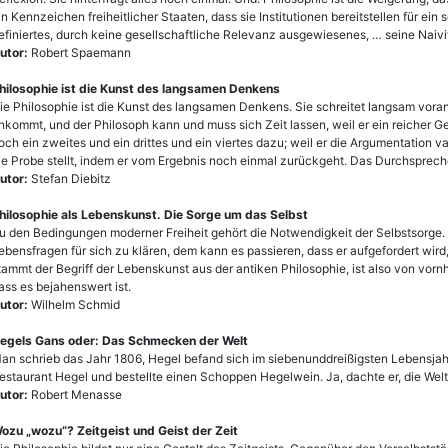
in Kennzeichen freiheitlicher Staaten, dass sie Institutionen bereitstellen für ei
efiniertes, durch keine gesellschaftliche Relevanz ausgewiesenes, … seine Naiv
utor:
Robert Spaemann
hilosophie ist die Kunst des langsamen Denkens
ie Philosophie ist die Kunst des langsamen Denkens. Sie schreitet langsam voran,
nkommt, und der Philosoph kann und muss sich Zeit lassen, weil er ein reicher Geis
och ein zweites und ein drittes und ein viertes dazu; weil er die Argumentation
ie Probe stellt, indem er vom Ergebnis noch einmal zurückgeht. Das Durchsprech
utor:
Stefan Diebitz
hilosophie als Lebenskunst. Die Sorge um das Selbst
u den Bedingungen moderner Freiheit gehört die Notwendigkeit der Selbstsorge. We
ebensfragen für sich zu klären, dem kann es passieren, dass er aufgefordert wir
tammt der Begriff der Lebenskunst aus der antiken Philosophie, ist also von vorn
ass es bejahenswert ist.
utor:
Wilhelm Schmid
egels Gans oder: Das Schmecken der Welt
an schrieb das Jahr 1806, Hegel befand sich im siebenunddreißigsten Lebensjahr.
estaurant Hegel und bestellte einen Schoppen Hegelwein. Ja, dachte er, die Welt i
utor:
Robert Menasse
ozu „wozu“? Zeitgeist und Geist der Zeit