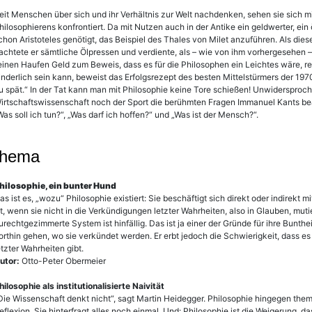
eit Menschen über sich und ihr Verhältnis zur Welt nachdenken, sehen sie sich 
hilosophierens konfrontiert. Da mit Nutzen auch in der Antike ein geldwerter, e
chon Aristoteles genötigt, das Beispiel des Thales von Milet anzuführen. Als die
achtete er sämtliche Ölpressen und verdiente, als – wie von ihm vorhergesehen – 
einen Haufen Geld zum Beweis, dass es für die Philosophen ein Leichtes wäre, r
inderlich sein kann, beweist das Erfolgsrezept des besten Mittelstürmers der 1970
u spät.“ In der Tat kann man mit Philosophie keine Tore schießen! Unwidersproch
irtschaftswissenschaft noch der Sport die berühmten Fragen Immanuel Kants be
Was soll ich tun?“, „Was darf ich hoffen?“ und „Was ist der Mensch?“.
us dem Inhalt:
thema
hilosophie, ein bunter Hund
as ist es, „wozu“ Philosophie existiert: Sie beschäftigt sich direkt oder indirekt
st, wenn sie nicht in die Verkündigungen letzter Wahrheiten, also in Glauben, muti
urechtgezimmerte System ist hinfällig. Das ist ja einer der Gründe für ihre Bunthei
orthin gehen, wo sie verkündet werden. Er erbt jedoch die Schwierigkeit, dass e
etzter Wahrheiten gibt.
utor:
Otto-Peter Obermeier
hilosophie als institutionalisierte Naivität
Die Wissenschaft denkt nicht“, sagt Martin Heidegger. Philosophie hingegen thema
eflexion. Sie hinterfragt alles noch einmal. Und: Philosophie ist die Weigerung,