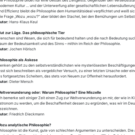
ie Philosophie bildet nur eine Gestalt des Zeitgeists. Gegenüber den Verselbsts
odernen Kultur … und der Unterwerfung aller gesellschaftlichen Lebensäußerun
nd Effizienz bleibt die Philosophie dem Humanitätsideal verpflichtet und weiß sic
ie Frage „Wozu ,wozu‘?“ aber bildet den Stachel, bei den Bemühungen um Selbstr
utor:
Hans-Klaus Keul
ut zur Lüge. Das philosophische Tier
enschen sind Wesen, die sich für bedeutend halten und die nach Bedeutung such
aum der Bedeutsamkeit und des Sinns – mithin im Reich der Philosophie.
utor:
Jochen Hörisch
hilosophie als Askese
enken gehört zu den selbstverständlichsten wie mysteriösesten Beschäftigung
ässt sich beschreiben als vergeblicher Versuch, zu einer letzten Ursache oder e
ls fortgesetztes Scheitern, das stets von Neuem zur Offenheit herausfordert.
utor:
Dieter Mersch
eltverwunderung oder: Warum Philosophie? Eine Miszelle
ch bemerke seit einiger Zeit einen Zug zur Weltverwunderung an mir, der wie in Kin
stronom zu werden, um die Beschaffenheit dessen zu ergründen, was wir im Deu
ezeichnen.
utor:
Friedrich Dieckmann
ozu analytische Philosophie?
hilosophie ist die Kunst, gute von schlechten Argumenten zu unterscheiden. Die 