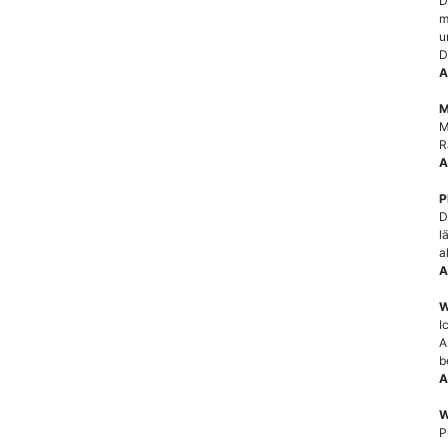
D
m
u
D
A
M
M
R
A
P
D
l
a
A
W
I
A
b
A
W
P