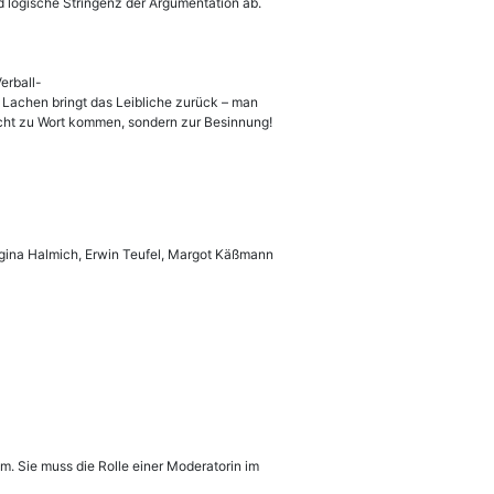
 logische Stringenz der Argumentation ab.
erball-
Lachen bringt das Leibliche zurück – man
nicht zu Wort kommen, sondern zur Besinnung!
egina Halmich, Erwin Teufel, Margot Käßmann
um. Sie muss die Rolle einer Moderatorin im