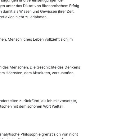
tändigungen und Vereinseitigungen der
gen unter das Diktat von ökonomischem Erfolg
h damit als Wissen und Gewissen ihrer Zeit.
eflexion nicht zu erlahmen.
en. Menschliches Leben vollzieht sich im
en des Menschen. Die Geschichte des Denkens
inem Höchsten, dem Absoluten, vorzustoßen,
derzeiten zurückführt, als ich mir vorsetzte,
tschen mit dem schönen Wort Weltall
analytische Philosophie grenzt sich von nicht