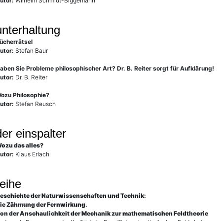
utor:
Wilhelm Schmidt-Biggemann
unterhaltung
ücherrätsel
utor:
Stefan Baur
aben Sie Probleme philosophischer Art? Dr. B. Reiter sorgt für Aufklärung!
utor:
Dr. B. Reiter
ozu Philosophie?
utor:
Stefan Reusch
der einspalter
ozu das alles?
utor:
Klaus Erlach
reihe
eschichte der Naturwissenschaften und Technik:
ie Zähmung der Fernwirkung.
on der Anschaulichkeit der Mechanik zur mathematischen Feldtheorie