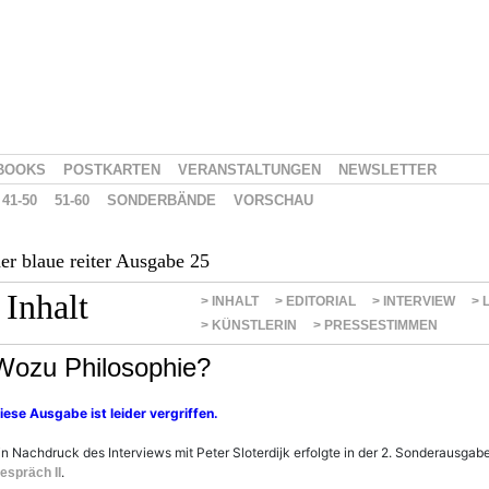
BOOKS
POSTKARTEN
VERANSTALTUNGEN
NEWSLETTER
41-50
51-60
SONDERBÄNDE
VORSCHAU
er blaue reiter Ausgabe 25
Inhalt
> INHALT
> EDITORIAL
> INTERVIEW
> 
> KÜNSTLERIN
> PRESSESTIMMEN
Wozu Philosophie?
iese Ausgabe ist leider vergriffen.
in Nachdruck des Interviews mit Peter Sloterdijk erfolgte in der 2. Sonderausgab
.
espräch II