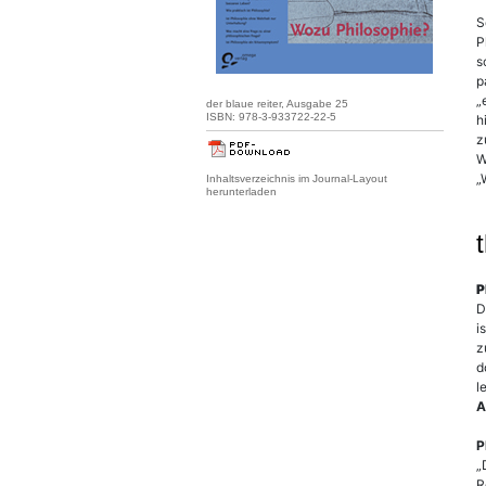
S
P
s
p
„
der blaue reiter, Ausgabe 25
ISBN: 978-3-933722-22-5
h
z
W
„
Inhaltsverzeichnis im Journal-Layout
herunterladen
A
P
D
i
z
d
l
A
P
„
R