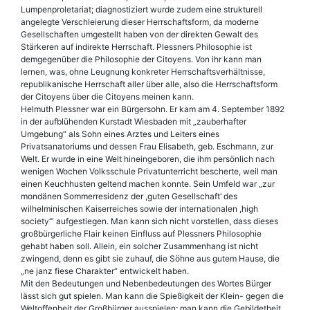
Lumpenproletariat; diagnostiziert wurde zudem eine strukturell
angelegte Verschleierung dieser Herrschaftsform, da moderne
Gesellschaften umgestellt haben von der direkten Gewalt des
Stärkeren auf indirekte Herrschaft. Plessners Philosophie ist
demgegenüber die Philosophie der Citoyens. Von ihr kann man
lernen, was, ohne Leugnung konkreter Herrschaftsverhältnisse,
republikanische Herrschaft aller über alle, also die Herrschaftsform
der Citoyens über die Citoyens meinen kann.
Helmuth Plessner war ein Bürgersohn. Er kam am 4. September 1892
in der aufblühenden Kurstadt Wiesbaden mit „zauberhafter
Umgebung“ als Sohn eines Arztes und Leiters eines
Privatsanatoriums und dessen Frau Elisabeth, geb. Eschmann, zur
Welt. Er wurde in eine Welt hineingeboren, die ihm persönlich nach
wenigen Wochen Volksschule Privatunterricht bescherte, weil man
einen Keuchhusten geltend machen konnte. Sein Umfeld war „zur
mondänen Sommerresidenz der ,guten Gesellschaft‘ des
wilhelminischen Kaiserreiches sowie der internationalen ,high
society‘“ aufgestiegen. Man kann sich nicht vorstellen, dass dieses
großbürgerliche Flair keinen Einfluss auf Plessners Philosophie
gehabt haben soll. Allein, ein solcher Zusammenhang ist nicht
zwingend, denn es gibt sie zuhauf, die Söhne aus gutem Hause, die
„ne janz fiese Charakter“ entwickelt haben.
Mit den Bedeutungen und Nebenbedeutungen des Wortes Bürger
lässt sich gut spielen. Man kann die Spießigkeit der Klein- gegen die
Weltoffenheit der Großbürger ausspielen; man kann die Gebildetheit