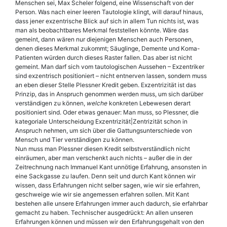
Menschen sei, Max Scheler folgend, eine Wissenschaft von der
Person. Was nach einer leeren Tautologie klingt, will darauf hinaus,
dass jener exzentrische Blick auf sich in allem Tun nichts ist, was
man als beobachtbares Merkmal feststellen könnte. Wäre das
gemeint, dann wären nur diejenigen Menschen auch Personen,
denen dieses Merkmal zukommt; Säuglinge, Demente und Koma-
Patienten würden durch dieses Raster fallen. Das aber ist nicht
gemeint. Man darf sich vom tautologischen Aussehen – Exzentriker
sind exzentrisch positioniert – nicht entnerven lassen, sondern muss
an eben dieser Stelle Plessner Kredit geben. Exzentrizität ist das
Prinzip, das in Anspruch genommen werden muss, um sich darüber
verständigen zu können,
welche
konkreten Lebewesen derart
positioniert sind. Oder etwas genauer: Man muss, so Plessner, die
kategoriale Unterscheidung Exzentrizität|Zentrizität schon in
Anspruch nehmen, um sich über die Gattungsunterschiede von
Mensch und Tier verständigen zu können.
Nun muss man Plessner diesen Kredit selbstverständlich nicht
einräumen, aber man verschenkt auch nichts – außer die in der
Zeitrechnung nach Immanuel Kant unnötige Erfahrung, ansonsten in
eine Sackgasse zu laufen. Denn seit und durch Kant können wir
wissen, dass Erfahrungen nicht selber sagen, wie wir sie erfahren,
geschweige wie wir sie angemessen erfahren sollen. Mit Kant
bestehen alle unsere Erfahrungen immer auch dadurch, sie erfahrbar
gemacht zu haben. Technischer ausgedrückt: An allen unseren
Erfahrungen können und müssen wir den Erfahrungsgehalt von den