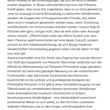
seine Fassade all die Entwürdigungen, die sich de facto in seinem
Inneren abspielen. In dieser Lektüre­erfahrung muss man Plessner
Kredit geben. Man muss ihm zugestehen, dass es so nicht gemeint ist.
Jene Ist-Aussage ist keine Behauptung zu faktischen Verhältnissen,
sondern die Angabe des richtungs­weisenden Prinzips, das selbst
dann noch in Anspruch genommen werden muss, wenn Zerstörung
und Blendwerk von Schutzräumen kritisiert werden. Daraus folgt für
Plessner aber ganz und gar nicht, dass da eine sollte-sein-Aussage
stehen müsste: „Öffentlichkeit sollte das offene System usw. sein.“
Nein, Plessner spielt keine Karten auf eine ideale Zukunft, sondern
erinnert an eine Selbstverpflichtung, die sich Bürger moderner
Gesellschaften wechselseitig gegeben haben und die daher im Hier
und Jetzt gilt.
Anerkanntermaßen sind
Die Stufen des Organischen und der Mensch
von 1928 das Hauptwerk von Plessner. Manchmal verdichtet sich die
öffentliche Wahrnehmung von Plessners Philosophie sogar geradezu
formelhaft auf seine dort geprägte Wendung von der exzentrischen
Positionalität, oder abkürzend: Exzentrizität des Menschen.
Exzentrizität ist die zentrale und grundlegende Kategorie der
Philosophie Plessners. In ihr gibt er jener Grundüberzeugung von der
Öffentlichkeit als vermittelndem Medium personaler Verhältnisse
einen philosophischen Ausdruck. Exzentrizität ist Distanz
beziehungsweise Abständigkeit – eine Abständigkeit exzentrisch
positionierter Wesen zu sich selbst, zu den mit ihnen zusammen
lebenden Mitwesen und zu den Dingen und Atmosphären ihrer