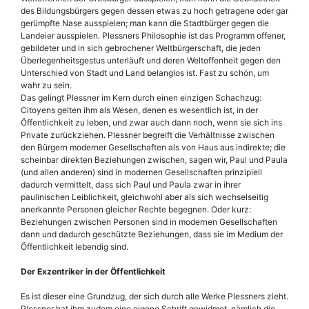
des Bildungsbürgers gegen dessen etwas zu hoch getragene oder gar
gerümpfte Nase ausspielen; man kann die Stadtbürger gegen die
Landeier ausspielen. Plessners Philosophie ist das Programm offener,
gebildeter und in sich gebrochener Weltbürgerschaft, die jeden
Überlegenheitsgestus unterläuft und deren Weltoffenheit gegen den
Unterschied von Stadt und Land belanglos ist. Fast zu schön, um
wahr zu sein.
Das gelingt Plessner im Kern durch einen einzigen Schachzug:
Citoyens gelten ihm als Wesen, denen es wesentlich ist, in der
Öffentlichkeit zu leben, und zwar auch dann noch, wenn sie sich ins
Private zurückziehen. Plessner begreift die Verhältnisse zwischen
den Bürgern moderner Gesellschaften als von Haus aus indirekte; die
scheinbar direkten Beziehungen zwischen, sagen wir, Paul und Paula
(und allen anderen) sind in modernen Gesellschaften prinzipiell
dadurch vermittelt, dass sich Paul und Paula zwar in ihrer
paulinischen Leiblichkeit, gleichwohl aber als sich wechselseitig
anerkannte Personen gleicher Rechte begegnen. Oder kurz:
Beziehungen zwischen Personen sind in modernen Gesellschaften
dann und dadurch geschützte Beziehungen, dass sie im Medium der
Öffentlichkeit lebendig sind.
Der Exzentriker in der Öffentlichkeit
Es ist dieser eine Grundzug, der sich durch alle Werke Plessners zieht.
Plessner hat ihm zudem eine eigene Schrift gewidmet, nämlich die