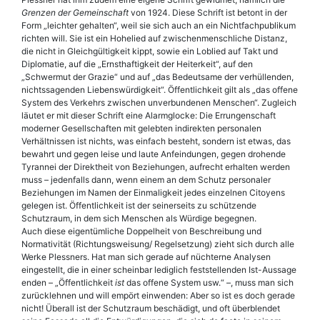
Grenzen der Gemeinschaft
von 1924. Diese Schrift ist betont in der
Form „leichter gehalten“, weil sie sich auch an ein Nichtfachpublikum
richten will. Sie ist ein Hohelied auf zwischenmenschliche Distanz,
die nicht in Gleichgültigkeit kippt, sowie ein Loblied auf Takt und
Diplomatie, auf die „Ernsthaftigkeit der Heiterkeit“, auf den
„Schwermut der Grazie“ und auf „das Bedeutsame der verhüllenden,
nichtssagenden Liebenswürdigkeit“. Öffentlichkeit gilt als „das offene
System des Verkehrs zwischen unverbundenen Menschen“. Zugleich
läutet er mit dieser Schrift eine Alarmglocke: Die Errungenschaft
moderner Gesellschaften mit gelebten indirekten personalen
Verhältnissen ist nichts, was einfach besteht, sondern ist etwas, das
bewahrt und gegen leise und laute Anfeindungen, gegen drohende
Tyrannei der Direktheit von Beziehungen, aufrecht erhalten werden
muss – jedenfalls dann, wenn einem an dem Schutz personaler
Beziehungen im Namen der Ein­maligkeit jedes einzelnen Citoyens
gelegen ist. Öffentlichkeit ist der seinerseits zu schützende
Schutzraum, in dem sich Menschen als Würdige begegnen.
Auch diese eigentümliche Doppelheit von Beschreibung und
Normativität (Richtungsweisung/ Regelsetzung) zieht sich durch alle
Werke Plessners. Hat man sich gerade auf nüchterne Analysen
eingestellt, die in einer scheinbar lediglich feststellenden Ist-Aussage
enden – „Öffentlichkeit
ist
das offene System usw.“ –, muss man sich
zurücklehnen und will empört einwenden: Aber so ist es doch gerade
nicht! Überall ist der Schutzraum beschädigt, und oft überblendet