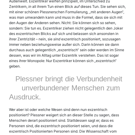
Außenwelt. Exzentriker werfen prinzipiell, im Unterschied zu
Zentrikern,
in
all ihrem Tun einen Blick
auf
dieses Tun. Sie sehen sich,
mit einer schönen Plessnerschen Formulierung, „mit anderen Augen“,
was man umwandeln kann und muss in die Formel, dass sie sich mit
den Augen der Anderen sehen. Nicht: Sie können sich so sehen,
sondern: Sie tun es. Exzentriker ziehen nicht gelegentlich den Joker
des exzentrischen Blicks auf sich und belassen sich ansonsten in
ihrer Zentrizität – nein, sie
sind
exzentrisch positioniert, sozusagen
immer neben beziehungsweise außer sich. Darin können sie dann
durchaus auch gelegentlich „exzentrisch“ sein oder werden im Sinne
dessen, was wir im Alltag unter Exzentrik verstehen. Das ist sogar
eines ihrer Monopole: Nur Exzentriker können sich „exzentrisch“
geben.
Plessner bringt die Verbundenheit
unverbundener Menschen zum
Ausdruck.
Wer aber ist oder welche Wesen sind denn nun exzentrisch
positioniert? Plessner weigert sich an dieser Stelle zu sagen, dass
Menschen derart positioniert sind. Stattdessen sagt er, dass es
Personen sind, die exzentrisch positioniert seien, und dass die
exzentrisch Positionierten Personen sind. Die Wissenschaft vom