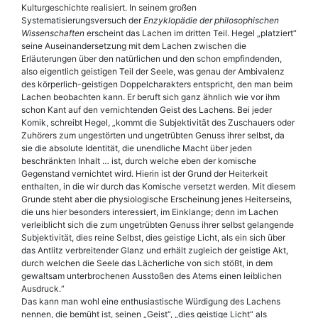
Kulturgeschichte realisiert. In seinem großen
Systematisierungsversuch der
Enzyklopädie der philosophischen
Wissenschaften
erscheint das Lachen im dritten Teil. Hegel „platziert“
seine Auseinandersetzung mit dem Lachen zwischen die
Erläuterungen über den natürlichen und den schon empfindenden,
also eigentlich geistigen Teil der Seele, was genau der Ambivalenz
des körperlich-geistigen Doppelcharakters entspricht, den man beim
Lachen beobachten kann. Er beruft sich ganz ähnlich wie vor ihm
schon Kant auf den vernichtenden Geist des Lachens. Bei jeder
Komik, schreibt Hegel, „kommt die Subjektivität des Zuschauers oder
Zuhörers zum ungestörten und ungetrübten Genuss ihrer selbst, da
sie die absolute Identität, die unendliche Macht über jeden
beschränkten Inhalt … ist, durch welche eben der komische
Gegenstand vernichtet wird. Hierin ist der Grund der Heiterkeit
enthalten, in die wir durch das Komische versetzt werden. Mit diesem
Grunde steht aber die physiologische Erscheinung jenes Heiterseins,
die uns hier besonders interessiert, im Einklange; denn im Lachen
verleiblicht sich die zum ungetrübten Genuss ihrer selbst gelangende
Subjektivität, dies reine Selbst, dies geistige Licht, als ein sich über
das Antlitz verbreitender Glanz und erhält zugleich der geistige Akt,
durch welchen die Seele das Lächerliche von sich stößt, in dem
gewaltsam unterbrochenen Ausstoßen des Atems einen leiblichen
Ausdruck.“
Das kann man wohl eine enthusiastische Würdigung des Lachens
nennen, die bemüht ist, seinen „Geist“, „dies geistige Licht“ als