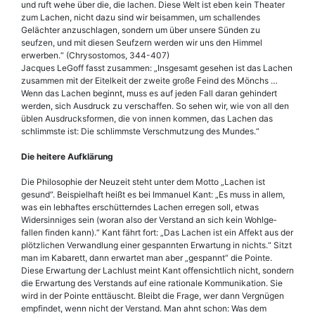
und ruft wehe über die, die lachen. Diese Welt ist eben kein Theater
zum Lachen, nicht dazu sind wir beisammen, um schallendes
Gelächter anzuschlagen, sondern um über unsere Sünden zu
seufzen, und mit diesen Seufzern werden wir uns den Himmel
erwerben.“ (Chrysostomos, 344-407)
Jacques LeGoff fasst zusammen: „Insgesamt gesehen ist das Lachen
zusammen mit der Eitelkeit der zweite große Feind des Mönchs …
Wenn das Lachen beginnt, muss es auf jeden Fall daran gehindert
werden, sich Ausdruck zu verschaffen. So sehen wir, wie von all den
üblen Ausdrucksformen, die von innen kommen, das Lachen das
schlimmste ist: Die schlimmste Verschmutzung des Mundes.“
Die heitere Aufklärung
Die Philosophie der Neuzeit steht unter dem Motto „Lachen ist
gesund“. Beispielhaft heißt es bei Immanuel Kant: „Es muss in allem,
was ein lebhaftes erschütterndes Lachen erregen soll, etwas
Widersinniges sein (woran also der Verstand an sich kein Wohlge­
fallen finden kann).“ Kant fährt fort: „Das Lachen ist ein Affekt aus der
plötzlichen Verwandlung einer gespannten Erwartung in nichts.“ Sitzt
man im Kabarett, dann erwartet man aber „gespannt“ die Pointe.
Diese Erwartung der Lachlust meint Kant offensichtlich nicht, sondern
die Erwartung des Verstands auf eine rationale Kommunikation. Sie
wird in der Pointe enttäuscht. Bleibt die Frage, wer dann Vergnügen
empfindet, wenn nicht der Verstand. Man ahnt schon: Was dem