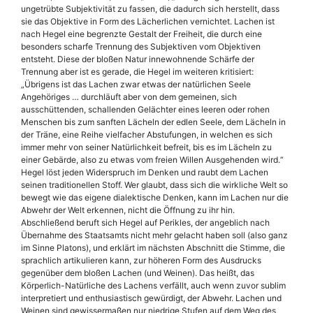
ungetrübte Subjektivität zu fassen, die dadurch sich herstellt, dass
sie das Objektive in Form des Lächerlichen vernichtet. Lachen ist
nach Hegel eine begrenzte Gestalt der Freiheit, die durch eine
besonders scharfe Trennung des Subjektiven vom Objektiven
entsteht. Diese der bloßen Natur innewohnende Schärfe der
Trennung aber ist es gerade, die Hegel im weiteren kritisiert:
„Übrigens ist das Lachen zwar etwas der natürlichen Seele
Angehöriges … durchläuft aber von dem gemeinen, sich
ausschüttenden, schallenden Gelächter eines leeren oder rohen
Menschen bis zum sanften Lächeln der edlen Seele, dem Lächeln in
der Träne, eine Reihe vielfacher Abstufungen, in welchen es sich
immer mehr von seiner Natürlichkeit befreit, bis es im Lächeln zu
einer Gebärde, also zu etwas vom freien Willen Ausgehenden wird.“
Hegel löst jeden Widerspruch im Denken und raubt dem Lachen
seinen traditionellen Stoff. Wer glaubt, dass sich die wirkliche Welt so
bewegt wie das eigene dialektische Denken, kann im Lachen nur die
Abwehr der Welt erkennen, nicht die Öffnung zu ihr hin.
Abschließend beruft sich Hegel auf Perikles, der angeblich nach
Übernahme des Staatsamts nicht mehr gelacht haben soll (also ganz
im Sinne Platons), und erklärt im nächsten Abschnitt die Stimme, die
sprachlich artikulieren kann, zur höheren Form des Ausdrucks
gegenüber dem bloßen Lachen (und Weinen). Das heißt, das
Körperlich-Natürliche des Lachens verfällt, auch wenn zuvor sublim
interpretiert und enthusiastisch gewürdigt, der Abwehr. Lachen und
Weinen sind gewissermaßen nur niedrige Stufen auf dem Weg des