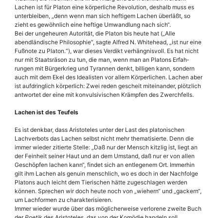
Lachen ist für Platon eine körperliche Revolution, deshalb muss es
unterbleiben, „denn wenn man sich heftigem Lachen überläßt, so
zieht es gewöhnlich eine heftige Umwandlung nach sich“.
Bei der ungeheuren Autorität, die Platon bis heute hat („Alle
abendländische Philosophie“, sagte Alfred N. Whitehead, „ist nur eine
Fußnote zu Platon.“), war dieses Verdikt verhängnisvoll. Es hat nicht
nur mit Staatsräson zu tun, die man, wenn man an Platons Erfah­
rungen mit Bürgerkrieg und Tyrannen denkt, billigen kann, sondern
auch mit dem Ekel des Idealisten vor allem Körperlichen. Lachen aber
ist aufdringlich körperlich: Zwei reden gescheit miteinander, plötzlich
antwortet der eine mit konvulsivischen Krämpfen des Zwerchfells.
Lachen ist des Teufels
Es ist denkbar, dass Aristoteles unter der Last des platonischen
Lachverbots das Lachen selbst nicht mehr thematisierte. Denn die
immer wieder zitierte Stelle: „Daß nur der Mensch kitzlig ist, liegt an
der Feinheit seiner Haut und an dem Umstand, daß nur er von allen
Geschöpfen lachen kann“, findet sich an entlegenem Ort. Immerhin
gilt ihm Lachen als genuin menschlich, wo es doch in der Nachfolge
Platons auch leicht dem Tierischen hätte zugeschlagen werden
können. Sprechen wir doch heute noch von „wiehern“ und „gackern“,
um Lachformen zu charakterisieren.
Immer wieder wurde über das möglicherweise verlorene zweite Buch
der
Poetik
des Aristoteles, das von der Komödie handeln soll,