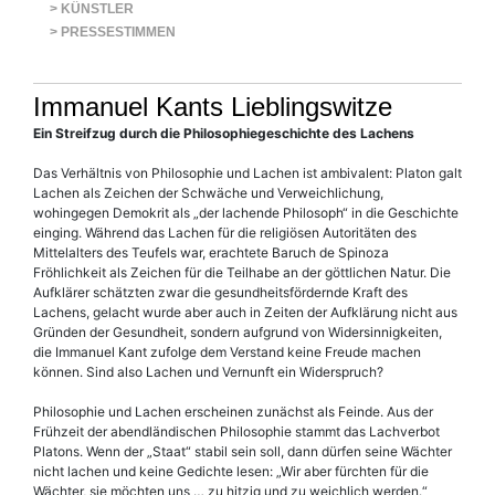
> KÜNSTLER
> PRESSESTIMMEN
Immanuel Kants Lieblingswitze
Ein Streifzug durch die Philosophiegeschichte des Lachens
Das Verhältnis von Philosophie und Lachen ist ambivalent: Platon galt
Lachen als Zeichen der Schwäche und Verweichlichung,
wohingegen Demokrit als „der lachende Philosoph“ in die Geschichte
einging. Während das Lachen für die religiösen Autoritäten des
Mittelalters des Teufels war, erachtete Baruch de Spinoza
Fröhlichkeit als Zeichen für die Teilhabe an der gött­lichen Natur. Die
Aufklärer schätzten zwar die gesundheitsfördernde Kraft des
Lachens, gelacht wurde aber auch in Zeiten der Aufklärung nicht aus
Gründen der Gesundheit, sondern aufgrund von Widersinnigkeiten,
die Immanuel Kant zufolge dem Verstand keine Freude machen
können. Sind also Lachen und Vernunft ein Widerspruch?
Philosophie und Lachen erscheinen zunächst als Feinde. Aus der
Frühzeit der abendländischen Philosophie stammt das Lachverbot
Platons. Wenn der „Staat“ stabil sein soll, dann dürfen seine Wächter
nicht lachen und keine Gedichte lesen: „Wir aber fürchten für die
Wächter, sie möchten uns … zu hitzig und zu weichlich werden.“