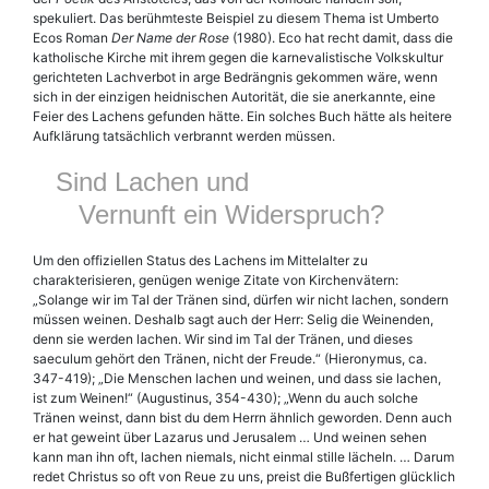
spekuliert. Das berühmteste Beispiel zu diesem Thema ist Umberto
Ecos Roman
Der Name der Rose
(1980). Eco hat recht damit, dass die
katholische Kirche mit ihrem gegen die karneva­listische Volkskultur
gerichteten Lachverbot in arge Bedrängnis gekommen wäre, wenn
sich in der einzigen heidnischen Autorität, die sie anerkannte, eine
Feier des Lachens gefunden hätte. Ein solches Buch hätte als heitere
Aufklärung tatsächlich verbrannt werden müssen.
Sind Lachen und
Vernunft ein Widerspruch?
Um den offiziellen Status des Lachens im Mittelalter zu
charakterisieren, genügen wenige Zitate von Kirchenvätern:
„Solange wir im Tal der Tränen sind, dürfen wir nicht lachen, sondern
müssen weinen. Deshalb sagt auch der Herr: Selig die Weinenden,
denn sie werden lachen. Wir sind im Tal der Tränen, und dieses
saeculum gehört den Tränen, nicht der Freude.“ (Hieronymus, ca.
347-419); „Die Menschen lachen und weinen, und dass sie lachen,
ist zum Weinen!“ (Augustinus, 354-430); „Wenn du auch solche
Tränen weinst, dann bist du dem Herrn ähnlich geworden. Denn auch
er hat geweint über Lazarus und Jerusalem … Und weinen sehen
kann man ihn oft, lachen niemals, nicht einmal stille lächeln. … Darum
redet Christus so oft von Reue zu uns, preist die Bußfertigen glücklich