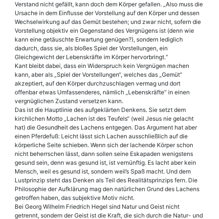
Verstand nicht gefällt, kann doch dem Körper gefallen. „Also muss die
Ursache in dem Einflusse der Vorstellung auf den Körper und dessen
Wechselwirkung auf das Gemüt bestehen; und zwar nicht, sofern die
Vorstellung objektiv ein Gegenstand des Vergnügens ist (denn wie
kann eine getäuschte Erwartung genügen?), sondern lediglich
dadurch, dass sie, als bloßes Spiel der Vorstellungen, ein
Gleichgewicht der Lebenskräfte im Körper hervorbringt.“
Kant bleibt dabei, dass ein Widerspruch kein Vergnügen machen
kann, aber als „Spiel der Vorstellungen“, welches das „Gemüt“
akzeptiert, auf den Körper durchzuschlagen vermag und dort
offenbar etwas Umfassenderes, nämlich „Lebenskräfte“ in einen
vergnüglichen Zustand versetzen kann.
Das ist die Hauptlinie des aufgeklärten Denkens. Sie setzt dem
kirchlichen Motto „Lachen ist des Teufels“ (weil Jesus nie gelacht
hat) die Gesundheit des Lachens entgegen. Das Argument hat aber
einen Pferdefuß: Leicht lässt sich Lachen ausschließlich auf die
körperliche Seite schieben. Wenn sich der lachende Körper schon
nicht beherrschen lässt, dann sollen seine Eskapaden wenigstens
gesund sein, denn was gesund ist, ist vernünftig. Es lacht aber kein
Mensch, weil es gesund ist, sondern weil’s Spaß macht. Und dem
Lustprinzip steht das Denken als Teil des Realitätsprinzips fern. Die
Philosophie der Aufklärung mag den natürlichen Grund des Lachens
getroffen haben, das subjektive Motiv nicht.
Bei Georg Wilhelm Friedrich Hegel sind Natur und Geist nicht
getrennt, sondern der Geist ist die Kraft, die sich durch die Natur- und