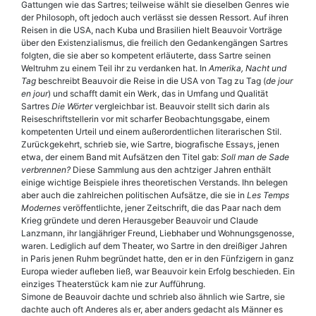
Gattungen wie das Sartres; teilweise wählt sie dieselben Genres wie
der Philosoph, oft jedoch auch verlässt sie dessen Ressort. Auf ihren
Reisen in die USA, nach Kuba und Brasilien hielt Beauvoir Vorträge
über den Existenzialismus, die freilich den Gedankengängen Sartres
folgten, die sie aber so kompetent erläuterte, dass Sartre seinen
Weltruhm zu einem Teil ihr zu verdanken hat. In
Amerika, Nacht und
Tag
beschreibt Beauvoir die Reise in die USA von Tag zu Tag (
de jour
en jour
) und schafft damit ein Werk, das in Umfang und Qualität
Sartres
Die Wörter
vergleichbar ist. Beauvoir stellt sich darin als
Reiseschriftstellerin vor mit scharfer Beobachtungsgabe, einem
kompetenten Urteil und einem außerordentlichen literarischen Stil.
Zurückgekehrt, schrieb sie, wie Sartre, biografische Essays, jenen
etwa, der einem Band mit Aufsätzen den Titel gab:
Soll man de Sade
verbrennen?
Diese Sammlung aus den achtziger Jahren enthält
einige wichtige Beispiele ihres theoretischen Verstands. Ihn belegen
aber auch die zahlreichen politischen Aufsätze, die sie in
Les Temps
Modernes
veröffentlichte, jener Zeitschrift, die das Paar nach dem
Krieg gründete und deren Herausgeber Beauvoir und Claude
Lanzmann, ihr langjähriger Freund, Liebhaber und Wohnungsgenosse,
waren. Lediglich auf dem Theater, wo Sartre in den dreißiger Jahren
in Paris jenen Ruhm begründet hatte, den er in den Fünfzigern in ganz
Europa wieder aufleben ließ, war Beauvoir kein Erfolg beschieden. Ein
einziges Theaterstück kam nie zur Aufführung.
Simone de Beauvoir dachte und schrieb also ähnlich wie Sartre, sie
dachte auch oft Anderes als er, aber anders gedacht als Männer es