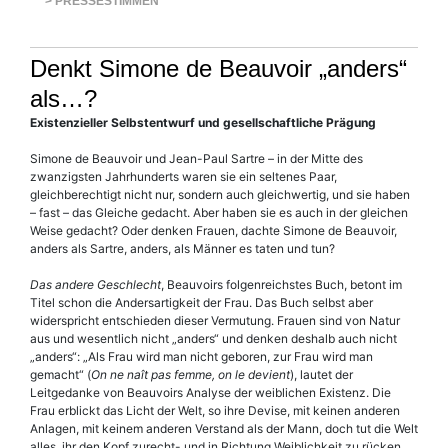
> PRESSESTIMMEN
Denkt Simone de Beauvoir „anders“
als…?
Existenzieller Selbstentwurf und gesellschaftliche Prägung
Simone de Beauvoir und Jean-Paul Sartre – in der Mitte des
zwanzigsten Jahrhunderts waren sie ein seltenes Paar,
gleichberechtigt nicht nur, sondern auch gleichwertig, und sie haben
– fast – das Gleiche gedacht. Aber haben sie es auch in der gleichen
Weise gedacht? Oder denken Frauen, dachte Simone de Beauvoir,
anders als Sartre, anders, als Männer es taten und tun?
Das andere Geschlecht
, Beauvoirs folgenreichstes Buch, betont im
Titel schon die Andersartigkeit der Frau. Das Buch selbst aber
widerspricht entschieden dieser Vermutung. Frauen sind von Natur
aus und wesentlich nicht „anders“ und denken deshalb auch nicht
„anders“: „Als Frau wird man nicht geboren, zur Frau wird man
gemacht“ (
On ne naît pas femme, on le devient
), lautet der
Leitgedanke von Beauvoirs Analyse der weiblichen Existenz. Die
Frau erblickt das Licht der Welt, so ihre Devise, mit keinen anderen
Anlagen, mit keinem anderen Verstand als der Mann, doch tut die Welt
alles, ihr den Kopf zurecht- und in Richtung Weiblichkeit zu rücken.