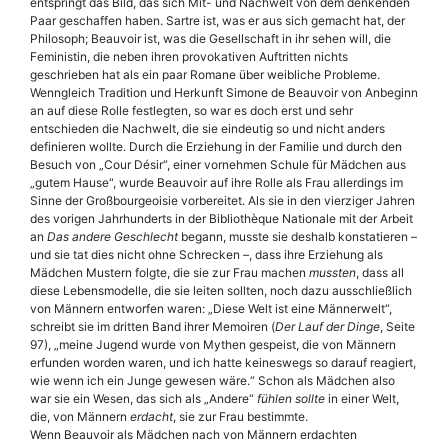
entspringt das Bild, das sich Mit- und Nachwelt von dem denkenden
Paar geschaffen haben. Sartre ist, was er aus sich gemacht hat, der
Philosoph; Beauvoir ist, was die Gesellschaft in ihr sehen will, die
Feministin, die neben ihren provokativen Auftritten nichts
geschrieben hat als ein paar Romane über weibliche Probleme.
Wenngleich Tradition und Herkunft Simone de Beauvoir von Anbeginn
an auf diese Rolle festlegten, so war es doch erst und sehr
entschieden die Nachwelt, die sie eindeutig so und nicht anders
definieren wollte. Durch die Erziehung in der Familie und durch den
Besuch von „Cour Désir“, einer vornehmen Schule für Mädchen aus
„gutem Hause“, wurde Beauvoir auf ihre Rolle als Frau allerdings im
Sinne der Großbourgeoisie vorbereitet. Als sie in den vierziger Jahren
des vorigen Jahrhunderts in der Bibliothèque Nationale mit der Arbeit
an
Das andere Geschlecht
begann, musste sie deshalb konstatieren –
und sie tat dies nicht ohne Schrecken –, dass ihre Erziehung als
Mädchen Mustern folgte, die sie zur Frau machen
mussten
, dass all
diese Lebensmodelle, die sie leiten sollten, noch dazu ausschließlich
von Männern entworfen waren: „Diese Welt ist eine Männerwelt“,
schreibt sie im dritten Band ihrer Memoiren (
Der Lauf der Dinge
, Seite
97), „meine Jugend wurde von Mythen gespeist, die von Männern
erfunden worden waren, und ich hatte keineswegs so darauf reagiert,
wie wenn ich ein Junge gewesen wäre.“ Schon als Mädchen also
war sie ein Wesen, das sich als „Andere“
fühlen sollte
in einer Welt,
die, von Männern
erdacht
, sie zur Frau bestimmte.
Wenn Beauvoir als Mädchen nach von Männern erdachten