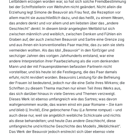
Leitbildern erzogen worden war, so hat sich solche Fremdbestimmung
bei der Schriftstellerin von Weltruhm nicht geändert. Nicht allein die
Erziehung legt Simone de Beauvoir als Frau fest, die Rezeption vor
allem macht sie
ausschließlich
dazu, und das heißt, zu einem Wesen,
das
anders
denkt und vor allem und am liebsten über das „andere
Geschlecht“
denkt
. In diesem binär angelegten Weltbild tut sich
zwischen männlich und weiblich, zwischen Denken und Fühlen ein
Graben auf, der auch zwischen Beauvoir und Sartre eine Grenze zog
und aus ihnen ein konventionelles Paar machte, das zu sein sie stets
vermeiden wollten. Als das Idol „Beauvoir“ in den fünfziger und
sechziger Jahren des vorigen Jahrhunderts entstand, war eine
andere Interpretation ihrer Paarbeziehung als die vom denkenden
Mann und der mit Frauenproblemen befassten Partnerin nicht
vorstellbar, und bis heute ist die Festlegung, die das Paar damals
erfuhr, nicht revidiert worden. Beauvoirs Leistung für die Befreiung
der Frauen ist bedeutend, jedoch nur die eine Seite ihres Wirkens; die
Schriften zu diesem Thema machen nur einen Teil ihres Werks aus,
das sich darüber hinaus in viele Genres und Themen verzweigt.
Dieses Werk ist ebenso umfangreich wie das Sartres; was davon
wahrgenommen wurde, das waren einst ein paar Romane –
Sie kam
und blieb
(
L’Invité
),
Eine gebrochene Frau
(
La femme rompue
) – und
auch diese nur, weil sie angeblich weibliche Schicksale und nichts
als diese behandelten; und heute
Das andere Geschlecht
, diese
umfangreiche und kritische Geschichte des Modells „Weiblichkeit“.
Das Werk der Beauvoir jedoch erstreckt sich über ebenso viele