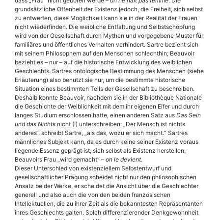
dass „Frau“ nicht geboren werde –
on ne naît pas femme
. Die
grundsätzliche Offenheit der Existenz jedoch, die Freiheit, sich selbst
zu entwerfen, diese Möglichkeit kann sie in der Realität der Frauen
nicht wiederfinden. Die weibliche Entfaltung und Selbstschöpfung
wird von der Gesellschaft durch Mythen und vorgegebene Muster für
familiäres und öffentliches Verhalten verhindert. Sartre bezieht sich
mit seinem Philosophem auf den Menschen schlechthin; Beauvoir
bezieht es – nur – auf die historische Entwicklung des weiblichen
Geschlechts. Sartres ontologische Bestimmung des Menschen (siehe
Erläuterung) also benutzt sie nur, um die bestimmte historische
Situation eines bestimmten Teils der Gesellschaft zu beschreiben.
Deshalb konnte Beauvoir, nachdem sie in der Bibliothèque Nationale
die Geschichte der Weiblichkeit mit dem ihr eigenen Eifer und durch
langes Studium erschlossen hatte, einen anderen Satz aus
Das Sein
und das Nichts
nicht (!) unterschreiben: „Der Mensch ist nichts
anderes“, schreibt Sartre, „als das, wozu er sich macht.“ Sartres
männliches Subjekt kann, da es durch keine seiner Existenz voraus
liegende Essenz geprägt ist, sich selbst als Existenz herstellen;
Beauvoirs Frau „wird gemacht“ –
on le devient
.
Dieser Unterschied von existenziellem Selbstentwurf und
gesellschaftlicher Prägung scheidet nicht nur den philosophischen
Ansatz beider Werke, er scheidet die Ansicht über die Geschlechter
generell und also auch die von den beiden französischen
Intellektuellen, die zu ihrer Zeit als die bekanntesten Repräsentanten
ihres Geschlechts galten. Solch differenzierender Denkgewohnheit