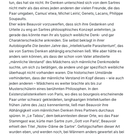
tun, das hat sie nicht. Ihr Denken unterschied sich von dem Sartres
nicht mehr als das eines jeden anderen der vielen Freunde, die das
Paar umgaben, Camus’ etwa, Michel Leiris’, Genets, Lacans, Philippe
Soupaults.
Eher wäre Beauvoir vorzuwerfen, dass sich ihre Gedanken und
Urteile zu eng an Sartres philosophisches Konzept anlehnten, ja
gerade das könnte man ihr als typisch weibliche Denk- und gar
Charakterschwäche ankreiden. Sie selbst beklagt in ihrer
Autobiografie
Die besten Jahre
das „intellektuelle Parasitentum“, das
sie von Sartres Denken abhängig erscheinen ließ. Wie aber hätte es
anders sein können, als dass der schon vom Vater attestierte
„männliche Verstand“ des Mädchens sich männliche Denkmodelle
suchte, um sich zu betätigen, da andere und gar spezifisch weibliche
überhaupt nicht vorhanden waren. Die historischen Umstände
verhinderten, dass der männliche Verstand im Kopf dieses – wie auch
jeden anderen – Mädchens es weiter brachte als bis zur
Musterschülerin eines berühmten Philosophen. In den
Existenzialistenkellern von Paris, wo dies so bourgeois erscheinende
Paar unter schwarz gekleideten, langhaarigen Intellektuellen die
frühen Jahre des Jazz kennenlernte, ließ man Beauvoir ihre
Abhängigkeit vom männlichen Denken ihres Partners durchaus
spüren. In „Le Tabou“, dem bekanntesten dieser Orte, wo das Paar
Stammgast war, kürte man Sartre zum „Gott von Paris“, Beauvoir
erhielt den Titel „Notre-Dâme de Sartre“. Gefolgschaften dieser Art
wurden eben, und werden noch, bei Männern anders gewertet als bei