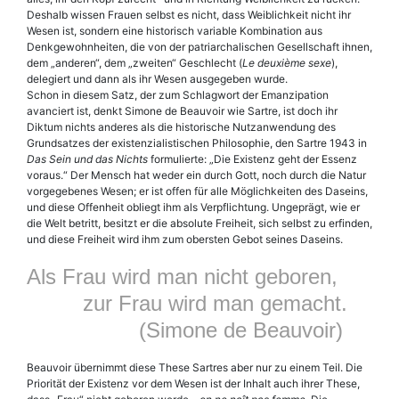
Deshalb wissen Frauen selbst es nicht, dass Weiblichkeit nicht ihr
Wesen ist, sondern eine historisch variable Kombination aus
Denkgewohnheiten, die von der patriarchalischen Gesellschaft ihnen,
dem „anderen“, dem „zweiten“ Geschlecht (
Le deuxième sexe
),
delegiert und dann als ihr Wesen ausgegeben wurde.
Schon in diesem Satz, der zum Schlagwort der Emanzipation
avanciert ist, denkt Simone de Beauvoir wie Sartre, ist doch ihr
Diktum nichts anderes als die historische Nutzanwendung des
Grundsatzes der existenzialistischen Philosophie, den Sartre 1943 in
Das Sein und das Nichts
formulierte: „Die Existenz geht der Essenz
voraus.“ Der Mensch hat weder ein durch Gott, noch durch die Natur
vorgegebenes Wesen; er ist offen für alle Möglichkeiten des Daseins,
und diese Offenheit obliegt ihm als Verpflichtung. Ungeprägt, wie er
die Welt betritt, besitzt er die absolute Freiheit, sich selbst zu erfinden,
und diese Freiheit wird ihm zum obersten Gebot seines Daseins.
Als Frau wird man nicht geboren,
zur Frau wird man gemacht.
(Simone de Beauvoir)
Beauvoir übernimmt diese These Sartres aber nur zu einem Teil. Die
Priorität der Existenz vor dem Wesen ist der Inhalt auch ihrer These,