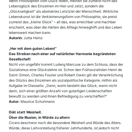
Wenn Philosophen vom Glück reden, meinen sie zumeist nicht das
Lebensglück des Einzelnen im Hier und Jetzt, sondern die
„Glückseligkeit“ als abstraktes Letztziel der Menschheit. Wirkliche
Lebenskunst ist die Verkleinerungsform von Philosophie, sie preist
zumeist das „kleine Glück“ – all das, was erreichbar und machbar
erscheint, was über die Härten des Alltags hinweghilft und das Leben
lebenswert machen kann.
Autorin:
Jutta Heinz
„Her mit dem guten Leben!“
Das Streben nach einer auf natürlicher Harmonie begründeten
Gesellschaft
Nicht von ungefähr kommt Ludwig Marcuse zu dem Schluss, dass der
Sozialismus eine Glückslehre ist. Schon den Frühsozialisten Henri de
Saint-Simon, Charles Fourier und Robert Owen gilt die Verwirklichung
des Glücks des Einzelnen als sozialpolitische Kategorie, mithin als
Aufgabe im Diesseits: „Denn, worin besteht das Glück, wenn nicht
darin, sich einer größten Anzahl von gutartigen Leidenschaften
bewußt zu werden und ihnen Befriedigung zu verschaffen?“
Autor:
Maurice Schuhmann
Diät statt Weisheit.
Über die Illusion, in Würde zu altern
Cicero beschwor noch die besondere Weisheit und Würde des Alters.
Würde, diese Leitvorstellung früherer Jahrhunderte, ist jedoch nicht