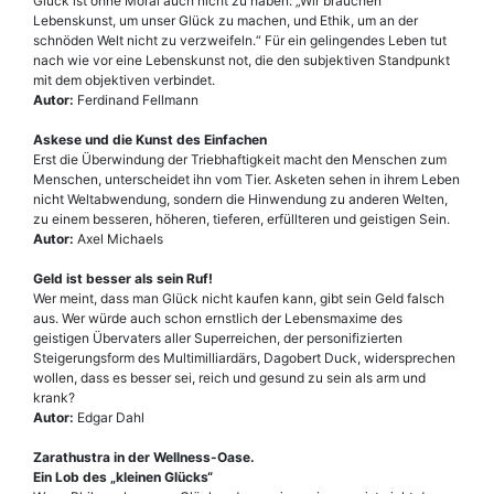
Glück ist ohne Moral auch nicht zu haben: „Wir brauchen
Lebenskunst, um unser Glück zu machen, und Ethik, um an der
schnöden Welt nicht zu verzweifeln.“ Für ein gelingendes Leben tut
nach wie vor eine Lebenskunst not, die den subjektiven Standpunkt
mit dem objektiven verbindet.
Autor:
Ferdinand Fellmann
Askese und die Kunst des Einfachen
Erst die Überwindung der Triebhaftigkeit macht den Menschen zum
Menschen, unterscheidet ihn vom Tier. Asketen sehen in ihrem Leben
nicht Weltabwendung, sondern die Hinwendung zu anderen Welten,
zu einem besseren, höheren, tieferen, erfüllteren und geistigen Sein.
Autor:
Axel Michaels
Geld ist besser als sein Ruf!
Wer meint, dass man Glück nicht kaufen kann, gibt sein Geld falsch
aus. Wer würde auch schon ernstlich der Lebensmaxime des
geistigen Übervaters aller Superreichen, der personifizierten
Steigerungsform des Multimilliardärs, Dagobert Duck, widersprechen
wollen, dass es besser sei, reich und gesund zu sein als arm und
krank?
Autor:
Edgar Dahl
Zarathustra in der Wellness-Oase.
Ein Lob des „kleinen Glücks“