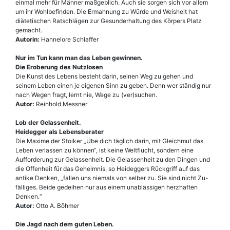
einmal mehr für Männer maßgeblich. Auch sie sorgen sich vor allem
um ihr Wohlbefinden. Die Ermahnung zu Würde und Weisheit hat
diätetischen Ratschlägen zur Gesunderhaltung des Körpers Platz
gemacht.
Autorin:
Hannelore Schlaffer
Nur im Tun kann man das Leben gewinnen.
Die Eroberung des Nutzlosen
Die Kunst des Lebens besteht darin, seinen Weg zu gehen und
seinem Leben einen je eigenen Sinn zu geben. Denn wer ständig nur
nach Wegen fragt, lernt nie, Wege zu (ver)suchen.
Autor:
Reinhold Messner
Lob der Gelassenheit.
Heidegger als Lebensberater
Die Maxime der Stoiker „Übe dich täglich darin, mit Gleichmut das
Leben verlassen zu können“, ist keine Weltflucht, sondern eine
Aufforderung zur Gelassenheit. Die Gelassenheit zu den Dingen und
die Offenheit für das Geheimnis, so Heideggers Rückgriff auf das
antike Denken, „fallen uns niemals von selber zu. Sie sind nicht Zu-
fälliges. Beide gedeihen nur aus einem unablässigen herzhaften
Denken.“
Autor:
Otto A. Böhmer
Die Jagd nach dem guten Leben.