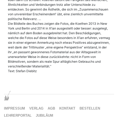
Ähnlichkeiten und Verbindungen trotz aller Unterschiede zu
entdecken. So gewinnt die Ästhetik, die sich im „Zusammenschauen
von unvereinbar Erscheinendem“ übt, eine ziemlich unvermittelte
politische Relevanz. …
Die Bildteile des Buches zeigen die Fotos, die Koethen 2013 in New
York und Berlin und 2014 in X’ian ausgestellt oder besser: ausgelegt,
nämlich auf dem Boden ausgebreitet hat. Den Beschädigungen,
welche die Fotos auf diese Weise besonders in X’ian erfuhren, vermag
sie in einer eigenen Anmerkung noch etwas Positives abzugewinnen,
weil dank der Trittmuster „eine eigene Perspektive“ entstand, in der
ihr „en passant gewonnenes Fotomaterial aus der Alltagswelt in
unerwarteter Weise in diese zurückkehrte: nicht in Form von
Bildmotiven, sondern als reale Spur alltäglichen Gebrauchs und
verschleißender Materialität.“
Text: Stefan Diebitz
IMPRESSUM
VERLAG
AGB
KONTAKT
BESTELLEN
LEHRERPORTAL
JUBILÄUM