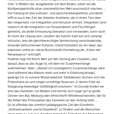
Orte“ in Bildern dar. Ausgebreitet auf dem Boden, sollen sie die
Multiperspektivität einer uneinheitlichen Welt anschaulich machen. …
Der Katalog ist also kulturen- und sprachenübergreifend, und damit
trifft er auch das Ziel der Arbeiten Koethens, die in ihrem Text über
den Gegensatz von Integration und Inklusion sinniert. Integration (und
natürich ist die Integration von Einwanderern und Flüchtlingen
gemeint), als bloße Erneuerung übersetzt und verstanden, kann nach
ihr nicht die Lösung sein, sondern die Autorin zielt auf und verlangt
Inklusion, also die gleichberechtigte Vermischung verschiedenster,
einander befruchtender Kulturen. Damit formuliert sie ein Ideal, das
expressis verbis an Jakob Burckhardts Darstellung der „Kultur der
Renaissance“ anknüpft.
Koethen legt mit Recht Wert auf den Vorrang des Visuellen, also
darauf, dass es das Auge ist, mit dem wir Zusammenhänge
wahrnehmen. Aber: „obwohl ich unweigerlich Zusammenhänge sehe
(und während des Malens mehr und mehr in Erfahrung bringe),
gelange ich zu keinem Wissensbefund. Stattdessen reichern sich die
Phänomene an und zeigen unzählige Nuancen, in denen Fülle als
Steigerung lebendiger Vielfältigkeit erscheint.“ Im Grunde fordert sie
also das Sammeln von Bildern und könnte sich sogar auf so große
Geister wie Aby Warburg oder Alfred North Whitehead berufen, der für
die Arbeit des Philosophen das Sammeln an den Anfang stellt. …
Es ist offenbar das ziemlich pädagogische Ziel der Künstlerin,
„Aufmerksamkeit und Achtsamkeit“ zu fördern und die Menschen
eben darin zu schulen. Koethen betont die Fähigkeit des Menschen,