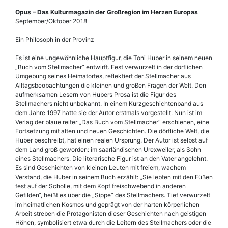
Opus – Das Kulturmagazin der Großregion im Herzen Europas
September/Oktober 2018
Ein Philosoph in der Provinz
Es ist eine ungewöhnliche Hauptfigur, die Toni Huber in seinem neuen
„Buch vom Stellmacher“ entwirft. Fest verwurzelt in der dörflichen
Umgebung seines Heimatortes, reflektiert der Stellmacher aus
Alltagsbeobachtungen die kleinen und großen Fragen der Welt. Den
aufmerksamen Lesern von Hubers Prosa ist die Figur des
Stellmachers nicht unbekannt. In einem Kurzgeschichtenband aus
dem Jahre 1997 hatte sie der Autor erstmals vorgestellt. Nun ist im
Verlag der blaue reiter „Das Buch vom Stellmacher“ erschienen, eine
Fortsetzung mit alten und neuen Geschichten. Die dörfliche Welt, die
Huber beschreibt, hat einen realen Ursprung. Der Autor ist selbst auf
dem Land groß geworden: im saarländischen Urexweiler, als Sohn
eines Stellmachers. Die literarische Figur ist an den Vater angelehnt.
Es sind Geschichten von kleinen Leuten mit freiem, wachem
Verstand, die Huber in seinem Buch erzählt: „Sie lebten mit den Füßen
fest auf der Scholle, mit dem Kopf freischwebend in anderen
Gefilden“, heißt es über die „Sippe“ des Stellmachers. Tief verwurzelt
im heimatlichen Kosmos und geprägt von der harten körperlichen
Arbeit streben die Protagonisten dieser Geschichten nach geistigen
Höhen, symbolisiert etwa durch die Leitern des Stellmachers oder die