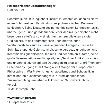
Philosophischer Literaturanzeiger
Heft 3/2023
Schmitts Buch ist in jeglicher Hinsicht zu empfehlen, denn es bietet
einen Schlüssel zum Verständnis des philosophischen Denkens
schlechthin. Seine Deutung des parmenideischen Lehrgedichtes ist
überzeugend – und gerade für den Leser, der im Griechischen nicht
besonders sattelfest ist, viel leichter nachzuvollziehen als die
Originallektüre des fragmentarisch überlieferten, ohne
Verständnishilfe kaum sich anzueignenden Lehrgedichtes selbst.
Schmitts stupende Gelehrsamkeit, seine geradezu ungeheuerliche
Kenntnis des griechischen Denkens und der antiken Autoren, seine
große Belesenheit, seine Fähigkeit, den ‚Geist der Antike‘ unverkürzt
und unverstellt durch spätere Deutungen zu erfassen … eröffnen dem
Leser einen Zugang zum Anfang aller Anfänge der europäischen
Philosophie … Wer Platonismus, Aristotelismus und Scholastik in
ihrem inneren Zusammenhang wie in ihrem denkerischen
Zusammenklang verstehen will, kommt an Schmitts Buch nicht
vorbei.
Text: Christoph Böhr
www.kultur-port.de
11. September 2023