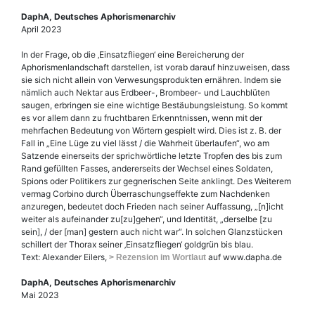
DaphA, Deutsches Aphorismenarchiv
April 2023
In der Frage, ob die ‚Einsatzfliegen‘ eine Bereicherung der
Aphorismenlandschaft darstellen, ist vorab darauf hinzuweisen, dass
sie sich nicht allein von Verwesungsprodukten ernähren. Indem sie
nämlich auch Nektar aus Erdbeer-, Brombeer- und Lauchblüten
saugen, erbringen sie eine wichtige Bestäubungsleistung. So kommt
es vor allem dann zu fruchtbaren Erkenntnissen, wenn mit der
mehrfachen Bedeutung von Wörtern gespielt wird. Dies ist z. B. der
Fall in „Eine Lüge zu viel lässt / die Wahrheit überlaufen“, wo am
Satzende einerseits der sprichwörtliche letzte Tropfen des bis zum
Rand gefüllten Fasses, andererseits der Wechsel eines Soldaten,
Spions oder Politikers zur gegnerischen Seite anklingt. Des Weiterem
vermag Corbino durch Überraschungseffekte zum Nachdenken
anzuregen, bedeutet doch Frieden nach seiner Auffassung, „[n]icht
weiter als aufeinander zu[zu]gehen“, und Identität, „derselbe [zu
sein], / der [man] gestern auch nicht war“. In solchen Glanzstücken
schillert der Thorax seiner ‚Einsatzfliegen‘ goldgrün bis blau.
Text: Alexander Eilers,
auf www.dapha.de
> Rezension im Wortlaut
DaphA, Deutsches Aphorismenarchiv
Mai 2023