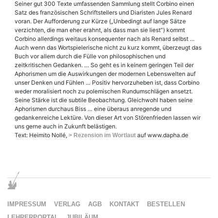
Seiner gut 300 Texte umfassenden Sammlung stellt Corbino einen
Satz des französischen Schriftstellers und Diaristen Jules Renard
voran. Der Aufforderung zur Kürze („Unbedingt auf lange Sätze
verzichten, die man eher erahnt, als dass man sie liest“) kommt
Corbino allerdings weitaus konsequenter nach als Renard selbst …
Auch wenn das Wortspielerische nicht zu kurz kommt, überzeugt das
Buch vor allem durch die Fülle von philosophischen und
zeitkritischen Gedanken. … So geht es in keinem geringen Teil der
Aphorismen um die Auswirkungen der modernen Lebenswelten auf
unser Denken und Fühlen … Positiv hervorzuheben ist, dass Corbino
weder moralisiert noch zu polemischen Rundumschlägen ansetzt.
Seine Stärke ist die subtile Beobachtung. Gleichwohl haben seine
Aphorismen durchaus Biss … eine überaus anregende und
gedankenreiche Lektüre. Von dieser Art von Störenfrieden lassen wir
uns gerne auch in Zukunft belästigen.
Text: Heimito Nollé,
auf www.dapha.de
> Rezension im Wortlaut
IMPRESSUM
VERLAG
AGB
KONTAKT
BESTELLEN
LEHRERPORTAL
JUBILÄUM