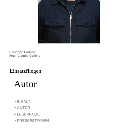
Giuseppe Corbino
Foto: Claudia Corbino
Einsatzfliegen
Autor
> INHALT
> AUTOR
> LESEPROBE
> PRESSESTIMMEN