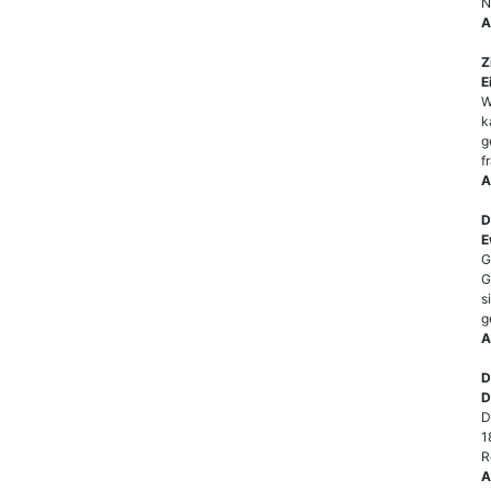
N
A
Z
E
W
k
g
f
A
D
E
G
G
s
g
A
D
D
D
1
R
A