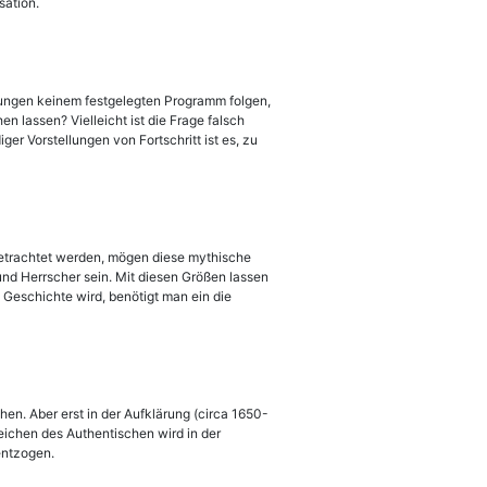
sation.
klungen keinem festgelegten Programm folgen,
 lassen? Vielleicht ist die Frage falsch
ger Vorstellungen von Fortschritt ist es, zu
etrachtet werden, mögen diese mythische
nd Herrscher sein. Mit diesen Größen lassen
 Geschichte wird, benötigt man ein die
en. Aber erst in der Aufklärung (circa 1650-
eichen des Authentischen wird in der
entzogen.