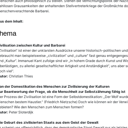
enschen auch philosophisch zu stellen. Stehen die Vernichtungspolitik der Nazi
ahllosen Grausamkeiten der anhaltenden Stellvertreterkriege der Großmächte doc
enschenverachtende Barbarei.
us dem Inhalt:
thema
ivilisation zwischen Kultur und Barbarei
Zivilisation“ ist einer der unklarsten Ausdrücke unserer historisch-politischen u
ebraucht man beispielsweise „civilization“ und „culture“ fast genau entgegengese
nd „Kultur“. Immanuel Kant zufolge sind wir „in hohem Grade durch Kunst und Wissen
berlästigen, zu allerlei gesellschaftlicher Artigkeit und Anständigkeit“, uns aber s
och viel“.
utor:
Christian Thies
on der Domestikation des Menschen zur Zivilisierung der Kulturen
ur Beantwortung der Frage, ob die Menschheit zur Selbstzähmung fähig ist
er Prozess der Zivilisation ist eine Form der Selbstdomestikation: „Der Wolf w
enschen bestem Haustier.“ (Friedrich Nietzsche) Doch wie können wir der Verwild
ebieten? Wie den Menschen zum Menschen formen?
utor:
Peter Sloterdijk
ie Geburt des zivilisierten Staats aus dem Geist der Gewalt
s scheint uns offensichtlich, dass der demokratische Staat Gewalt nur als letztes 