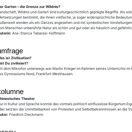
er Garten – die Grenze zur Wildnis?
andschaft, Wildnis und Garten sind kulturgeschichtlich geprägte Begriffe. Als sol
ertsetzungen bestimmt, die ihnen vielfache, ja sogar widersprüchliche Bedeutu
ußenwelt werden als ein Ganzes angesehen und mit symbolischen Vorstellungen v
om Menschen unberührte Natur als schön und gut oder als hässlich und gefährlic
utorin:
Ana-Stanca Tabarasi-Hoffmann
umfrage
as ist Zivilisation?
ist Du zivilisiert?
it dem Mikrofon unterwegs war Martin Krieger im Rahmen seines Unterrichts im Fac
es Gymnasiums Nord, Frankfurt-Westhausen.
kolumne
hinesisches Theater
ur in Kultur und Sprache konnte das vormals politisch einflusslose Bürgertum E
8er setzten die Unmittelbarkeit von Protesten und Selbstbekenntnissen an die Ste
utor:
Friedrich Dieckmann