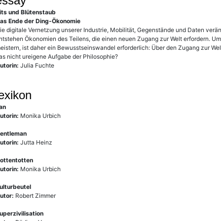
essay
its und Blütenstaub
as Ende der Ding-Ökonomie
ie digitale Vernetzung unserer Industrie, Mobilität, Gegenstände und Daten verän
ntstehen Ökonomien des Teilens, die einen neuen Zugang zur Welt erfordern. Um
eistern, ist daher ein Bewusstseinswandel erforderlich: Über den Zugang zur Wel
as nicht ureigene Aufgabe der Philosophie?
utorin:
Julia Fuchte
lexikon
an
utorin:
Monika Urbich
entleman
utorin:
Jutta Heinz
ottentotten
utorin:
Monika Urbich
ulturbeutel
utor:
Robert Zimmer
uperzivilisation