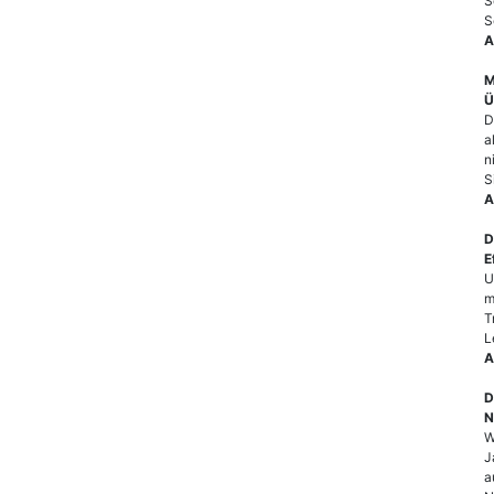
S
S
A
M
Ü
D
a
n
S
A
D
E
U
m
T
L
A
D
N
W
J
a