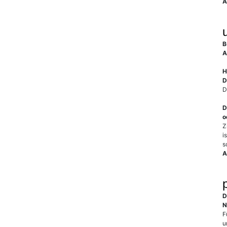
A
B
A
H
D
D
D
o
Z
i
s
A
D
N
F
u