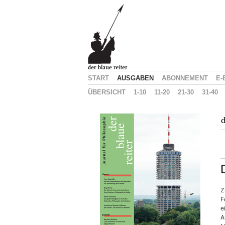
START
AUSGABEN
ABONNEMENT
E-
ÜBERSICHT
1-10
11-20
21-30
31-40
d
Z
F
e
A