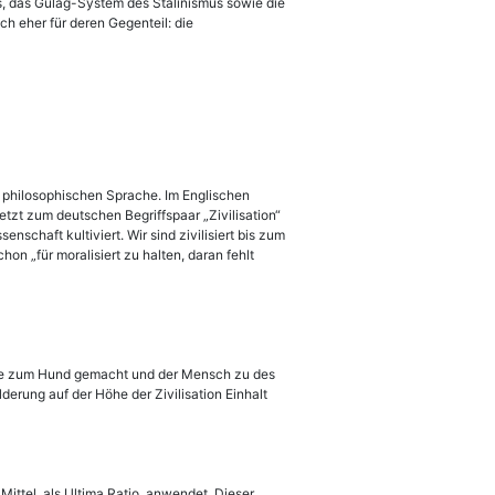
s, das Gulag-System des Stalinismus sowie die
h eher für deren Gegenteil: die
nd philosophischen Sprache. Im Englischen
tzt zum deutschen Begriffspaar „Zivilisation“
schaft kultiviert. Wir sind zivilisiert bis zum
chon „für moralisiert zu halten, daran fehlt
urde zum Hund gemacht und der Mensch zu des
erung auf der Höhe der Zivilisation Einhalt
Mittel, als Ultima Ratio, anwendet. Dieser