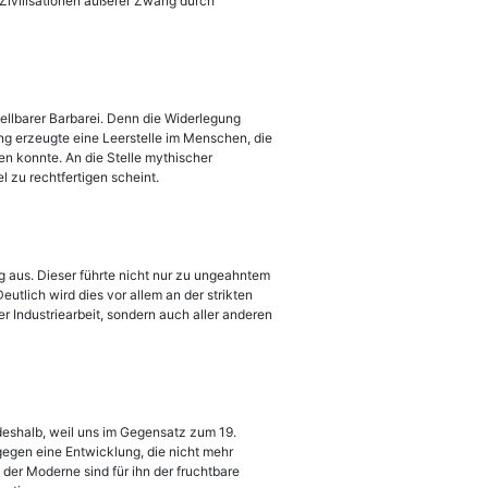
n Zivilisationen äußerer Zwang durch
tellbarer Barbarei. Denn die Widerlegung
g erzeugte eine Leerstelle im Menschen, die
en konnte. An die Stelle mythischer
l zu rechtfertigen scheint.
ng aus. Dieser führte nicht nur zu ungeahntem
tlich wird dies vor allem an der strikten
r Industriearbeit, sondern auch aller anderen
 deshalb, weil uns im Gegensatz zum 19.
egen eine Entwicklung, die nicht mehr
der Moderne sind für ihn der fruchtbare