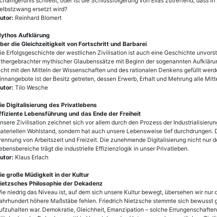
chamgefühls schließt, oder ist die Schlussfolgerung von Elias zutreffend, dass i
elbstzwang ersetzt wird?
utor:
Reinhard Blomert
ythos Aufklärung
ber die Gleichzeitigkeit von Fortschritt und Barbarei
ie Erfolgsgeschichte der westlichen Zivilisation ist auch eine Geschichte unvors
lthergebrachter mythischer Glaubenssätze mit Beginn der sogenannten Aufklärun
icht mit den Mitteln der Wissenschaften und des rationalen Denkens gefüllt werd
innangebote ist der Besitz getreten, dessen Erwerb, Erhalt und Mehrung alle Mitte
utor:
Tilo Wesche
ie Digitalisierung des Privatlebens
ffiziente Lebensführung und das Ende der Freiheit
nsere Zivilisation zeichnet sich vor allem durch den Prozess der Industrialisieru
ateriellen Wohlstand, sondern hat auch unsere Lebensweise tief durchdrungen. Deu
rennung von Arbeitszeit und Freizeit. Die zunehmende Digitalisierung nicht nur de
ebensbereiche trägt die industrielle Effizienzlogik in unser Privatleben.
utor:
Klaus Erlach
ie große Müdigkeit in der Kultur
ietzsches Philosophie der Dekadenz
ie niedrig das Niveau ist, auf dem sich unsere Kultur bewegt, übersehen wir nur
ahrhundert höhere Maßstäbe fehlen. Friedrich Nietzsche stemmte sich bewusst g
ufzuhalten war. Demokratie, Gleichheit, Emanzipation – solche Errungenschaften 