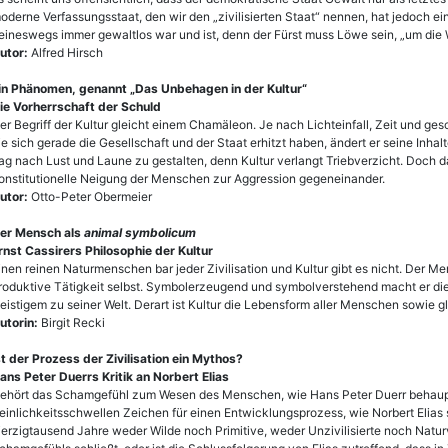
oderne Verfassungsstaat, den wir den „zivilisierten Staat“ nennen, hat jedoch ei
eineswegs immer gewaltlos war und ist, denn der Fürst muss Löwe sein, „um die 
utor:
Alfred Hirsch
in Phänomen, genannt „Das Unbehagen in der Kultur“
ie Vorherrschaft der Schuld
er Begriff der Kultur gleicht einem Chamäleon. Je nach Lichteinfall, Zeit und ge
ie sich gerade die Gesellschaft und der Staat erhitzt haben, ändert er seine Inhalt
ag nach Lust und Laune zu gestalten, denn Kultur verlangt Triebverzicht. Doch das
onstitutionelle Neigung der Menschen zur Aggression gegeneinander.
utor:
Otto-Peter Obermeier
er Mensch als
animal symbolicum
rnst Cassirers Philosophie der Kultur
inen reinen Naturmenschen bar jeder Zivilisation und Kultur gibt es nicht. Der 
roduktive Tätigkeit selbst. Symbolerzeugend und symbolverstehend macht er die
eistigem zu seiner Welt. Derart ist Kultur die Lebensform aller Menschen sowie g
utorin:
Birgit Recki
st der Prozess der Zivilisation ein Mythos?
ans Peter Duerrs Kritik an Norbert Elias
ehört das Schamgefühl zum Wesen des Menschen, wie Hans Peter Duerr behaupte
einlichkeitsschwellen Zeichen für einen Entwicklungsprozess, wie Norbert Elias s
ierzigtausend Jahre weder Wilde noch Primitive, weder Unzivilisierte noch Natur