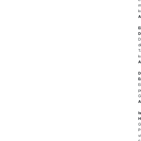
m
k
A
E
D
D
d
T
k
A
D
E
E
p
G
A
I
H
G
P
v