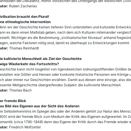
ährboden der Dekadenz, mithin Vorzeichen des Untergangs der westlichen Zivili
utor:
Ruben Zacharias
ivilisation braucht den Plural!
ine ethnologische Intervention
enn wir der Geschichte keinen tieferen Sinn unterstellen und kulturelle Entwic
ann es dann einen Maßstab geben, nach dem sich Kulturen miteinander vergleichen
estellt. Wichtiger als die Bestimmung „zivilisatorischer Niveaus“ anhand fragwürdi
ragen, welche Faktoren nötig sind, damit es überhaupt zu Entwicklungen kommt.
utor:
Thomas Reinhardt
ie kultivierte Menschheit als Ziel der Geschichte
wige Wiederkehr des Fortschritts?
eschichte kann nicht losgelöst von irgendwelchen ordnungsstiftenden Größen b
estalten wie Götter und Heroen oder konkrete historische Personen wie Könige u
ich aber immer nur Geschichten erzählen. Damit aus diesen eine einzige, also die
esamte Weltgeschichte übergreifendes Subjekt: die kultivierte Menschheit.
utor:
Thomas Bach
er fremde Blick
as Bild des Eigenen aus der Sicht des Anderen
ie Selbsterkenntnis im Spiegel des oder der Anderen gehört zur Natur des Mensch
800) wird der fremde Blick zum Medium der Kritik des Eigenen aufgewertet. Im Z
omantik (circa 1795-1848) dann das Eigene der Kritik durch das Fremde wieder 
utor:
Friedrich Wolfzettel