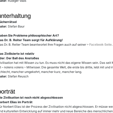
utor:
Rüdiger Vaas
unterhaltung
ücherrätsel
utor:
Stefan Baur
aben Sie Probleme philosophischer Art?
as Dr. B. Reiter Team sorgt für Aufklärung!
as Dr. B. Reiter Team beantwortet Ihre Fragen auch auf seiner
.
> Facebook-Seite
as Zivilisierte ist relativ
der: Der Ball des Anstoßes
ivilisation hat mit Wissen zu tun. Es muss nicht das eigene Wissen sein. Das 
st – nolens volens – Mitwisser. Die gesamte Welt, die erste bis dritte, lebt mit und 
chlecht, mancher umgekehrt, mancher kurz, mancher lang.
utor:
Stefan Reusch
porträt
ie Zivilisation ist noch nicht abgeschlossen
orbert Elias im Porträt
ür Norbert Elias ist der Prozess der Zivilisation nicht abgeschlossen. Er müsse 
nd kulturellen Entwicklung auf immer mehr und neue Bereiche des menschlich