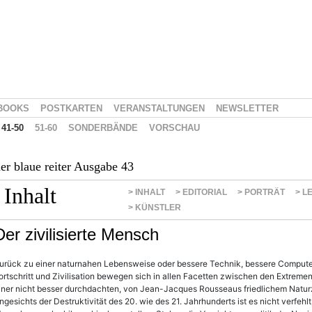
BOOKS
POSTKARTEN
VERANSTALTUNGEN
NEWSLETTER
41-50
51-60
SONDERBÄNDE
VORSCHAU
er blaue reiter Ausgabe 43
Inhalt
> INHALT
> EDITORIAL
> PORTRÄT
> L
> KÜNSTLER
Der zivilisierte Mensch
urück zu einer naturnahen Lebensweise oder bessere Technik, bessere Compute
ortschritt und Zivilisation bewegen sich in allen Facetten zwischen den Extremen 
iner nicht besser durchdachten, von Jean-Jacques Rousseaus friedlichem Naturzu
ngesichts der Destruktivität des 20. wie des 21. Jahrhunderts ist es nicht verfehlt