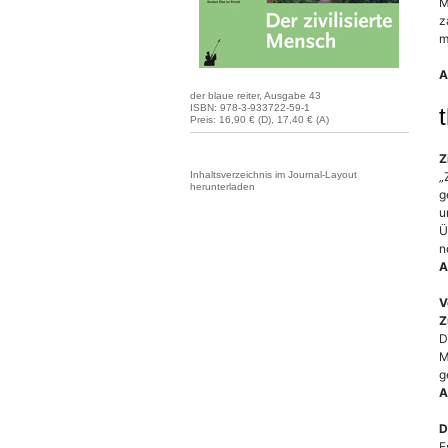
M
z
m
A
der blaue reiter, Ausgabe 43
ISBN: 978-3-933722-59-1
Preis: 16,90 € (D), 17,40 € (A)
Z
„
Inhaltsverzeichnis im Journal-Layout
herunterladen
g
u
Ü
n
A
V
Z
D
M
g
A
D
E