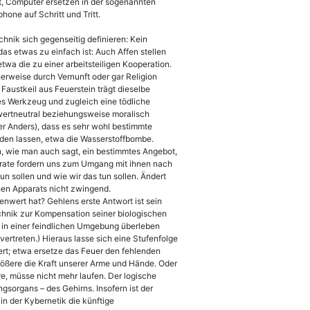
hrt, Computer ersetzen in der sogenannten
hone auf Schritt und Tritt.
nik sich gegenseitig definieren: Kein
s etwas zu einfach ist: Auch Affen stellen
a die zu einer arbeitsteiligen Kooperation.
herweise durch Vernunft oder gar Religion
Faustkeil aus Feuerstein trägt dieselbe
es Werkzeug und zugleich eine tödliche
wertneutral beziehungsweise moralisch
r Anders), dass es sehr wohl bestimmte
den lassen, etwa die Wasserstoffbombe.
n, wie man auch sagt, ein bestimmtes Angebot,
arate fordern uns zum Umgang mit ihnen nach
un sollen und wie wir das tun sollen. Ändert
hen Apparats nicht zwingend.
nwert hat? Gehlens erste Antwort ist sein
hnik zur Kompensation seiner biologischen
 in einer feindlichen Umgebung überleben
ertreten.) Hieraus lasse sich eine Stufenfolge
ert; etwa ersetze das Feuer den fehlenden
rößere die Kraft unserer Arme und Hände. Oder
, müsse nicht mehr laufen. Der logische
gsorgans – des Gehirns. Insofern ist der
in der Kybernetik die künftige