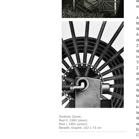
e
I
A
M
W
A
d
Z
W
i
T
Z
d
i
s
W
M
S
k
t
Gerlinde Zantis:
W
Rad II, 1992 (oben)
w
Rad I, 1991 (unten)
Bleistift, Graphit, 102 x 73 cm
E
C