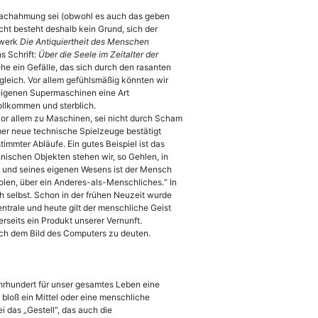
rnachahmung sei (obwohl es auch das geben
ht besteht deshalb kein Grund, sich der
twerk
Die Antiquiertheit des Menschen
s Schrift:
Über die Seele im Zeitalter der
e ein Gefälle, das sich durch den rasanten
 gleich. Vor allem gefühlsmäßig könnten wir
eigenen Supermaschinen eine Art
llkommen und sterblich.
vor allem zu Maschinen, sei nicht durch Scham
mer neue technische Spielzeuge bestätigt
mmter Abläufe. Ein gutes Beispiel ist das
ischen Objekten stehen wir, so Gehlen, in
s und seines eigenen Wesens ist der Mensch
len, über ein Anderes-als-Menschliches.“ In
h selbst. Schon in der frühen Neuzeit wurde
ntrale und heute gilt der menschliche Geist
erseits ein Produkt unserer Vernunft.
ach dem Bild des Computers zu deuten.
ahrhundert für unser gesamtes Leben eine
bloß ein Mittel oder eine menschliche
 das „Gestell“, das auch die