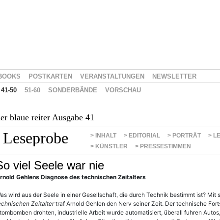
BOOKS
POSTKARTEN
VERANSTALTUNGEN
NEWSLETTER
41-50
51-60
SONDERBÄNDE
VORSCHAU
er blaue reiter Ausgabe 41
Leseprobe
> INHALT
> EDITORIAL
> PORTRÄT
> L
> KÜNSTLER
> PRESSESTIMMEN
So viel Seele war nie
rnold Gehlens Diagnose des technischen Zeitalters
as wird aus der Seele in einer Gesellschaft, die durch Technik bestimmt ist? M
echnischen Zeitalter
traf Arnold Gehlen den Nerv seiner Zeit. Der technische Fort
tombomben drohten, industrielle Arbeit wurde automatisiert, überall fuhren Aut