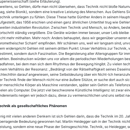
uperwissenschaft (siehe Erläuterung).
weitens, so Gehlen, dürfe man nicht übersehen, dass Technik nicht bloße Natu
ag, siehe Bionik), sondern eine kreative Leistung des Menschen. Aus Gehlens Sic
echnik unterlegen zu fühlen. Diese These hatte Günther Anders in seinem Haup
ufgestellt, das 1956 erschien und einen ganz ähnlichen Untertitel trug wie Gehlen
weiten industriellen Revolution
. Zwischen Technik und Mensch, so Anders, besteh
ortschritt ständig vergrößere. Die Geräte würden immer besser, unser Leib bleibe
icht mehr mithalten. Mehr noch: Anders behauptet, dass wir gegenüber unseren 
prometheischer Scham“ empfinden. Wir schämen uns, weil wir langsam sind, unvo
em widerspricht Gehlen mit seinem dritten Punkt: Unser Verhältnis zur Technik, 
estimmt, sondern durch Faszination. Die Begeisterung aller Altersgruppen für im
ehlen. Beeindrucken würden uns vor allem die periodischen Wiederholungen besti
adfahren, bei dem man sich dem Rhythmus der Bewegung hingibt. Zu vielen techn
inem Verhältnis der Resonanz: „Bedrängt von der Rätselhaftigkeit seines Dasein
chlechthin darauf angewiesen, seine Selbstdeutung über ein Nicht-Ich heranzuho
er Technik finde der Mensch nicht nur eine äußere Stütze, er suche dort auch sic
er menschliche Körper als Maschine verstanden, später sein Gehirn als Telefonze
ielen als Computer. Die jetzt viel beschworene Künstliche Intelligenz ist zwar ein
ndererseits neigen wir jedoch dazu, diese zu vermenschlichen und uns selbst n
echnik als gesellschaftliches Phänomen
inig mit vielen anderen Denkern ist sich Gehlen darin, dass die Technik im 20. J
berragende Bedeutung gewonnen hat. Martin Heidegger sah in der Technik nicht 
eistung, sondern eine neue Phase der Seinsgeschichte. Technik, so Heidegger, sei