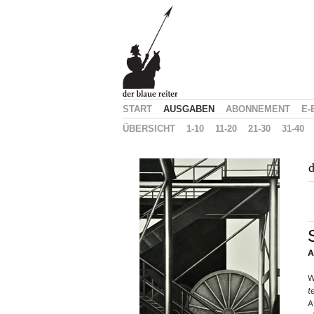
START
AUSGABEN
ABONNEMENT
E-
ÜBERSICHT
1-10
11-20
21-30
31-40
d
A
W
t
A