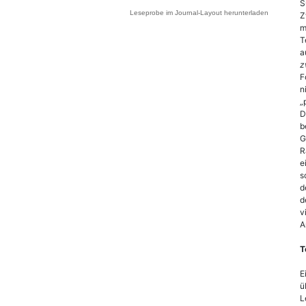
S
Leseprobe im Journal-Layout herunterladen
Z
m
T
a
z
F
n
„
D
b
G
R
e
s
d
d
v
A
T
E
ü
L