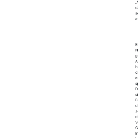
„
d
s
a
E
N
g
A
b
d
a
s
D
s
B
d
J
d
V
G
I