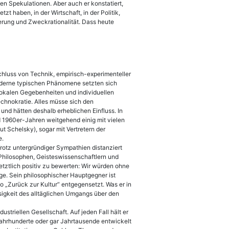
n Spekulationen. Aber auch er konstatiert,
t haben, in der Wirtschaft, in der Politik,
ierung und Zweckrationalität. Dass heute
hluss von Technik, empirisch-experimenteller
oderne typischen Phänomene setzten sich
lokalen Gegebenheiten und indi­viduellen
echnokratie. Alles müsse sich den
d hätten deshalb erheblichen Einfluss. In
d 1960er-Jahren weitgehend einig mit vielen
t Schelsky), sogar mit Vertretern der
e.
Trotz untergründiger Sympathien distanziert
 Philosophen, Geisteswissenschaftlern und
etztlich positiv zu bewerten: Wir würden ohne
ge. Sein philosophischer Hauptgegner ist
„Zurück zur Kultur“ entgegensetzt. Was er in
sigkeit des alltäglichen Umgangs über den
striellen Gesellschaft. Auf jeden Fall hält er
 Jahrhunderte oder gar Jahrtausende entwickelt