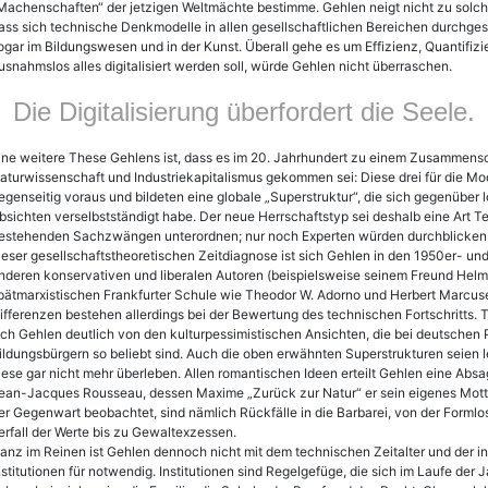
Machenschaften“ der jetzigen Weltmächte bestimme. Gehlen neigt nicht zu solche
ass sich technische Denkmodelle in allen gesellschaftlichen Bereichen durchgesetz
ogar im Bildungswesen und in der Kunst. Überall gehe es um Effizienz, Quantifiz
usnahmslos alles digitalisiert werden soll, würde Gehlen nicht überraschen.
Die Digitalisierung überfordert die Seele.
ine weitere These Gehlens ist, dass es im 20. Jahrhundert zu einem Zusammensc
aturwissenschaft und Industriekapitalismus gekommen sei: Diese drei für die M
egenseitig voraus und bildeten eine globale „Superstruktur“, die sich gegenüber 
bsichten verselbstständigt habe. Der neue Herrschaftstyp sei deshalb eine Art T
estehenden Sachzwängen unterordnen; nur noch Experten würden durchblicken un
ieser gesellschaftstheoretischen Zeitdiagnose ist sich Gehlen in den 1950er- un
n­deren konservativen und liberalen Autoren (beispielsweise seinem Freund Helmu
pätmarxistischen Frankfurter Schule wie Theodor W. Adorno und Herbert Marcus
ifferenzen bestehen allerdings bei der Bewertung des technischen Fortschritts. 
ich Gehlen deutlich von den kulturpessimistischen Ansichten, die bei deutschen
ildungsbürgern so beliebt sind. Auch die oben erwähnten Superstrukturen seien l
iese gar nicht mehr überleben. Allen romantischen Ideen erteilt Gehlen eine Absa
ean-Jacques Rousseau, dessen Maxime „Zurück zur Natur“ er sein eigenes Motto 
er Gegenwart beobachtet, sind nämlich Rückfälle in die Barbarei, von der Formlo
erfall der Werte bis zu Gewaltexzessen.
anz im Reinen ist Gehlen dennoch nicht mit dem technischen Zeitalter und der indu
nstitutionen für notwendig. Institutionen sind Regelgefüge, die sich im Laufe der