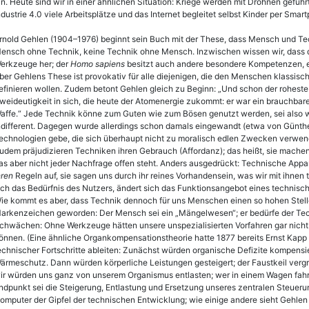
in. Heute sind wir in einer ähnlichen Situa­tion: Kriege werden mit Drohnen gefü
ndustrie 4.0 viele Arbeitsplätze und das Internet begleitet selbst Kinder per Smartp
rnold Gehlen (1904–1976) beginnt sein Buch mit der These, dass Mensch und Tech
ensch ohne Technik, keine Technik ohne Mensch. Inzwischen wissen wir, dass da
erkzeuge her; der
Homo sapiens
besitzt auch andere besondere Kompetenzen, etw
ber Gehlens These ist provokativ für alle diejenigen, die den Menschen klassisc
efinieren wollen. Zudem betont Gehlen gleich zu Beginn: „Und schon der roheste 
weideutigkeit in sich, die heute der Atomenergie zukommt: er war ein brauchbar
affe.“ Jede Technik könne zum Guten wie zum Bösen genutzt werden, sei also 
ndifferent. Dagegen wurde allerdings schon damals eingewandt (etwa von Günthe
echnologien gebe, die sich überhaupt nicht zu moralisch edlen Zwecken verwen
udem präjudizieren Techniken ihren Gebrauch (Affordanz); das heißt, sie mache
as aber nicht jeder Nachfrage offen steht. Anders ausgedrückt: Technische App
hren
Regeln auf, sie sagen uns durch ihr reines Vorhandensein, was wir mit ihnen t
ich das Bedürfnis des Nutzers, ändert sich das Funktionsangebot eines technisc
ie kommt es aber, dass Technik dennoch für uns Menschen einen so hohen Stelle
arkenzeichen geworden: Der Mensch sei ein „Mängelwesen“; er bedürfe der Tec
chwächen: Ohne Werkzeuge hätten unsere unspezialisierten Vorfahren gar nicht
önnen. (Eine ähnliche Organkompensationstheorie hatte 1877 bereits Ernst Kapp v
echnischer Fortschritte ableiten: Zunächst würden organische Defizite kompensi
ärmeschutz. Dann würden körperliche Leistungen gesteigert; der Faustkeil verg
ir würden uns ganz von unserem Organismus entlasten; wer in einem Wagen fahre
ndpunkt sei die Steigerung, Entlastung und Ersetzung unseres zentralen Steuerun
omputer der Gipfel der technischen Entwicklung; wie einige andere sieht Gehlen 