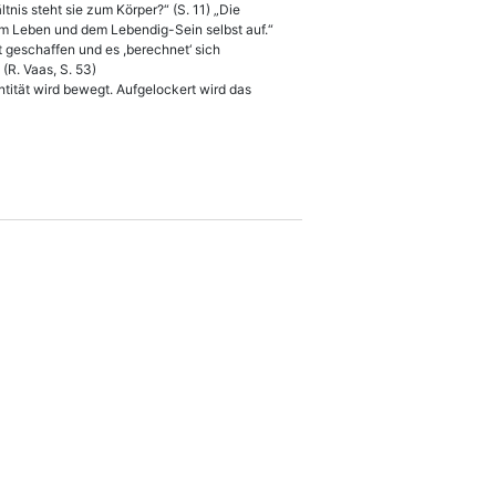
is steht sie zum Körper?“ (S. 11) „Die
dem Leben und dem Lebendig-Sein selbst auf.“
t geschaffen und es ,berechnet‘ sich
(R. Vaas, S. 53)
ntität wird bewegt. Aufgelockert wird das