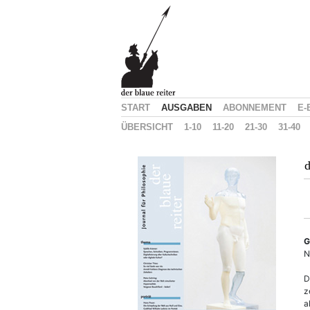
START
AUSGABEN
ABONNEMENT
E-
ÜBERSICHT
1-10
11-20
21-30
31-40
d
G
N
D
z
a