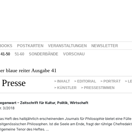
BOOKS
POSTKARTEN
VERANSTALTUNGEN
NEWSLETTER
41-50
51-60
SONDERBÄNDE
VORSCHAU
er blaue reiter Ausgabe 41
Presse
> INHALT
> EDITORIAL
> PORTRÄT
> L
> KÜNSTLER
> PRESSESTIMMEN
egenwart – Zeitschrift für Kultur, Politik, Wirtschaft
r. 3/2018
as Heft des halbjährlich erscheinenden
Journals für Philosophie
bietet eine Füll
eitgenössischen Philosophen. Ist die Seele am Ende, fragt der rührige Chefredakte
llgemeine Tenor des Heftes. …