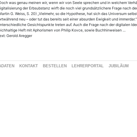
Doch was genau meinen wir, wenn wir von Seele sprechen und in welchem Verhältn
igitalisierung der Erbsubstanz wirft die noch viel grundsätzlichere Frage nach 
Martin G. Weiss, S. 20) „Vielmehr, so die Hypothese, hat sich das Universum selbs
ortwährend neu – oder tut das bereits seit einer absurden Ewigkeit und immerdar.“ 
nterschiedliche Gesichtspunkte treten auf. Auch die Frage nach der digitalen Ide
eichhaltige Heft mit Aphorismen von Philip Kovce, sowie Buchhinweisen …
ext: Gerold Aregger
ADATEN
KONTAKT
BESTELLEN
LEHRERPORTAL
JUBILÄUM