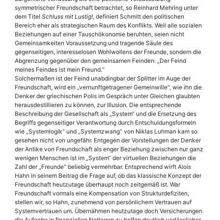
symmetrischer Freundschaft betrachtet, so Reinhard Mehring unter
dem Titel
Schluss mit Lustig!
, definiert Schmitt den politischen
Bereich eher als strategischen Raum des Konflikts. Weil alle sozialen
Beziehungen auf einer Tauschökonomie beruhten, seien nicht
Gemeinsamkeiten Voraussetzung und tragende Säule des
gegenseitigen, interesselosen Wohlwollens der Freunde, sondern die
Abgrenzung gegenüber den gemeinsamen Feinden: „Der Feind
meines Feindes ist mein Freund.“
Solchermaßen ist der Feind unabdingbar der Splitter im Auge der
Freundschaft, wird ein „vernunftgetragener Gemeinwille“, wie ihn die
Denker der griechischen Polis im Gespräch unter Gleichen glaubten
herausdestillieren zu können, zur Illusion. Die entsprechende
Beschreibung der Gesellschaft als „System“ und die Ersetzung des
Begriffs gegenseitiger Verantwortung durch Entschuldungsformeln
wie „Systemlogik“ und „Systemzwang“ von Niklas Luhman kam so
gesehen nicht von ungefähr. Entgegen der Vorstellungen der Denker
der Antike von Freundschaft als enger Beziehung zwischen nur ganz
wenigen Menschen ist im „System“ der virtuellen Beziehungen die
Zahl der „Freunde“ beliebig vermehrbar. Entsprechend wirft Alois
Hahn in seinem Beitrag die Frage auf, ob das klassische Konzept der
Freundschaft heutzutage überhaupt noch zeitgemäß ist. War
Freundschaft vormals eine Kompensation von Strukturdefiziten,
stellen wir, so Hahn, zunehmend von persönlichem Vertrauen auf
Systemvertrauen um. Übernähmen heutzutage doch Versicherungen
die Aufgabe in finanziellen Notlagen zu helfen deutlich verlässlicher