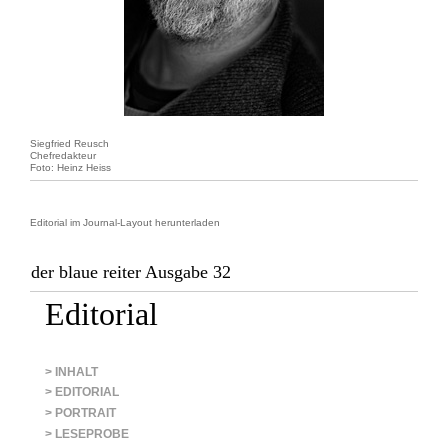
Siegfried Reusch
Chefredakteur
Foto: Heinz Heiss
Editorial im Journal-Layout herunterladen
der blaue reiter Ausgabe 32
Editorial
> INHALT
> EDITORIAL
> PORTRAIT
> LESEPROBE