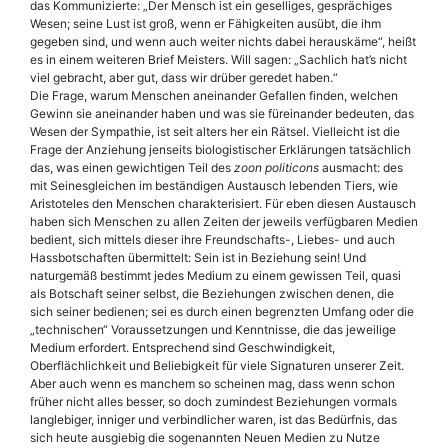
das Kommunizierte: „Der Mensch ist ein geselliges, gesprächiges
Wesen; seine Lust ist groß, wenn er Fähigkeiten ausübt, die ihm
gegeben sind, und wenn auch weiter nichts dabei herauskäme“, heißt
es in einem weiteren Brief Meisters. Will sagen: „Sachlich hat’s nicht
viel gebracht, aber gut, dass wir drüber geredet haben.“
Die Frage, warum Menschen aneinander Gefallen finden, welchen
Gewinn sie aneinander haben und was sie füreinander bedeuten, das
Wesen der Sympathie, ist seit alters her ein Rätsel. Vielleicht ist die
Frage der Anziehung jenseits biologistischer Erklärungen tatsächlich
das, was einen gewichtigen Teil des
zoon politicons
ausmacht: des
mit Seinesgleichen im beständigen Austausch lebenden Tiers, wie
Aristoteles den Menschen charakterisiert. Für eben diesen Austausch
haben sich Menschen zu allen Zeiten der jeweils verfügbaren Medien
bedient, sich mittels dieser ihre Freundschafts-, Liebes- und auch
Hassbotschaften übermittelt: Sein ist in Beziehung sein! Und
naturgemäß bestimmt jedes Medium zu einem gewissen Teil, quasi
als Botschaft seiner selbst, die Beziehungen zwischen denen, die
sich seiner bedienen; sei es durch einen begrenzten Umfang oder die
„technischen“ Voraussetzungen und Kenntnisse, die das jeweilige
Medium erfordert. Entsprechend sind Geschwindigkeit,
Oberflächlichkeit und Beliebigkeit für viele Signaturen unserer Zeit.
Aber auch wenn es manchem so scheinen mag, dass wenn schon
früher nicht alles besser, so doch zumindest Beziehungen vormals
langlebiger, inniger und verbindlicher waren, ist das Bedürfnis, das
sich heute ausgiebig die sogenannten Neuen Medien zu Nutze