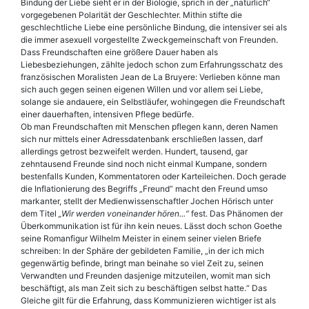
Bindung der Liebe sieht er in der Biologie, sprich in der „natürlich“
vorgegebenen Polarität der Geschlechter. Mithin stifte die
geschlechtliche Liebe eine persönliche Bindung, die intensiver sei als
die immer asexuell vorgestellte Zweckgemeinschaft von Freunden.
Dass Freundschaften eine größere Dauer haben als
Liebesbeziehungen, zählte jedoch schon zum Erfahrungsschatz des
französischen Moralisten Jean de La Bruyere: Verlieben könne man
sich auch gegen seinen eigenen Willen und vor allem sei Liebe,
solange sie andauere, ein Selbstläufer, wohingegen die Freundschaft
einer dauerhaften, intensiven Pflege bedürfe.
Ob man Freundschaften mit Menschen pflegen kann, deren Namen
sich nur mittels einer Adressdatenbank erschließen lassen, darf
allerdings getrost bezweifelt werden. Hundert, tausend, gar
zehntausend Freunde sind noch nicht einmal Kumpane, sondern
bestenfalls Kunden, Kommentatoren oder Karteileichen. Doch gerade
die Inflationierung des Begriffs „Freund“ macht den Freund umso
markanter, stellt der Medienwissenschaftler Jochen Hörisch unter
dem Titel
„Wir werden voneinander hören...“
fest. Das Phänomen der
Überkommunikation ist für ihn kein neues. Lässt doch schon Goethe
seine Romanfigur Wilhelm Meister in einem seiner vielen Briefe
schreiben: In der Sphäre der gebildeten Familie, „in der ich mich
gegenwärtig befinde, bringt man beinahe so viel Zeit zu, seinen
Verwandten und Freunden dasjenige mitzuteilen, womit man sich
beschäftigt, als man Zeit sich zu beschäftigen selbst hatte.“ Das
Gleiche gilt für die Erfahrung, dass Kommunizieren wichtiger ist als