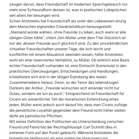
zeugen davon, dass Freundschaft im modernen Sprachgebrauch nur
mehr eine Schwundform dessen ist, was in poetischen Lobsprüchen
seit alters her besungen wird.
Schon Aristoteles hat Freundschaft als unter den Lebewesen einzig
dem Menschen eignendes Charakteristikum herausgestellt:
„Niemand würde wählen, ohne Freunde zu leben, auch wenn er alle
übrigen Güter hätte“, zitiert Jörn Müller unter dem Titel
Glücklich ist
nur der, dessen Freunde auch glücklich sind
. Zu den unverbindlichen
virtuellen Freundschaften unserer Tage, die sich leicht und
konfliktfrei mit einem Mausklick beenden lassen, hätte Aristoteles
wohl ein eher reserviertes Verhältnis, so Müller. Ob wirklich eine Basis
echter Freundschaft vorhanden ist, eine Eintracht (
homonoia
) in den
praktischen Überzeugungen, Entscheidungen und Handlungen,
kristallisiere sich erst in der tätigen Erprobung des realen
Zusammenlebens heraus. Denn, so der Tenor des lebensklugen
Denkers der Antike: „Freunde wünschen sich einander nicht nur
Gutes, sondern sie tun es auch.“ Entsprechend ist Freundschaft für
Cicero ein wesentlicher Teil der moralischen Entwicklung eines
jeden. Müller weist jedoch auch darauf hin, dass man Cicero zufolge
die persönliche Loyalität gegenüber dem Freund nicht höher stellen
dürfe als patriotische Pflichten.
Mit seiner Definition des Politischen als Unterscheidung zwischen
Freund und Feind hat der Rechtsphilosoph Carl Schmitt dies in
extremer Form auf den Punkt gebracht. Während Aristoteles die
bürgerliche Verfassung als eine politische Voraussetzung