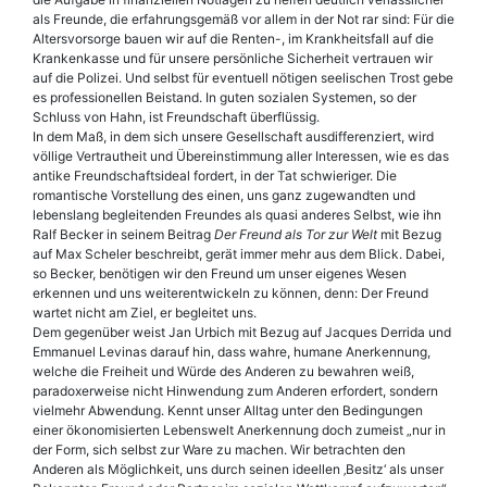
als Freunde, die erfahrungsgemäß vor allem in der Not rar sind: Für die
Altersvorsorge bauen wir auf die Renten-, im Krankheitsfall auf die
Krankenkasse und für unsere persönliche Sicherheit vertrauen wir
auf die Polizei. Und selbst für eventuell nötigen seelischen Trost gebe
es professionellen Beistand. In guten sozialen Systemen, so der
Schluss von Hahn, ist Freundschaft überflüssig.
In dem Maß, in dem sich unsere Gesellschaft ausdifferenziert, wird
völlige Vertrautheit und Übereinstimmung aller Interessen, wie es das
antike Freundschaftsideal fordert, in der Tat schwieriger. Die
romantische Vorstellung des einen, uns ganz zugewandten und
lebenslang begleitenden Freundes als quasi anderes Selbst, wie ihn
Ralf Becker in seinem Beitrag
Der Freund als Tor zur Welt
mit Bezug
auf Max Scheler beschreibt, gerät immer mehr aus dem Blick. Dabei,
so Becker, benötigen wir den Freund um unser eigenes Wesen
erkennen und uns weiterentwickeln zu können, denn: Der Freund
wartet nicht am Ziel, er begleitet uns.
Dem gegenüber weist Jan Urbich mit Bezug auf Jacques Derrida und
Emmanuel Levinas darauf hin, dass wahre, humane Anerkennung,
welche die Freiheit und Würde des Anderen zu bewahren weiß,
paradoxerweise nicht Hinwendung zum Anderen erfordert, sondern
vielmehr Abwendung. Kennt unser Alltag unter den Bedingungen
einer ökonomisierten Lebenswelt Anerkennung doch zumeist „nur in
der Form, sich selbst zur Ware zu machen. Wir betrachten den
Anderen als Möglichkeit, uns durch seinen ideellen ‚Besitz‘ als unser