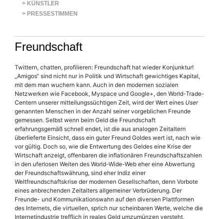
> KÜNSTLER
> PRESSESTIMMEN
Freundschaft
Twittern, chatten, profilieren: Freundschaft hat wieder Konjunktur!
„Amigos“ sind nicht nur in Politik und Wirtschaft gewichtiges Kapital,
mit dem man wuchern kann. Auch in den modernen sozialen
Netzwerken wie Facebook, Myspace und Google+, den World-Trade-
Centern unserer mitteilungssüchtigen Zeit, wird der Wert eines
User
genannten Menschen in der Anzahl seiner vorgeblichen Freunde
gemessen. Selbst wenn beim Geld die Freundschaft
erfahrungsgemäß schnell endet, ist die aus analogen Zeitaltern
überlieferte Einsicht, dass ein guter Freund Goldes wert ist, nach wie
vor gültig. Doch so, wie die Entwertung des Geldes eine Krise der
Wirtschaft anzeigt, offenbaren die inflationären Freundschaftszahlen
in den uferlosen Weiten des World-Wide-Web eher eine Abwertung
der Freundschaftswährung, sind eher Indiz einer
Weltfreundschaftskrise der modernen Gesellschaften, denn Vorbote
eines anbrechenden Zeitalters allgemeiner Verbrüderung. Der
Freunde- und Kommunikationswahn auf den diversen Plattformen
des Internets, die virtuellen, sprich nur scheinbaren Werte, welche die
Internetindustrie trefflich in reales Geld umzumünzen versteht,