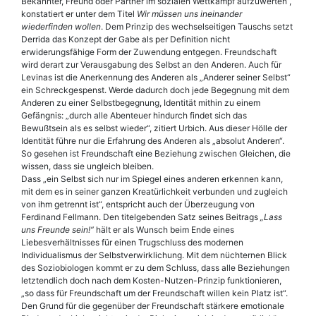
Bekannter, Freund oder Partner im sozialen Wettkampf aufzuwerten“,
konstatiert er unter dem Titel
Wir müssen uns ineinander
wiederfinden wollen
. Dem Prinzip des wechselseitigen Tauschs setzt
Derrida das Konzept der Gabe als per Definition nicht
erwiderungsfähige Form der Zuwendung entgegen. Freundschaft
wird derart zur Verausgabung des Selbst an den Anderen. Auch für
Levinas ist die Anerkennung des Anderen als „Anderer seiner Selbst“
ein Schreckgespenst. Werde dadurch doch jede Begegnung mit dem
Anderen zu einer Selbstbegegnung, Identität mithin zu einem
Gefängnis: „durch alle Abenteuer hindurch findet sich das
Bewußtsein als es selbst wieder“, zitiert Urbich. Aus dieser Hölle der
Identität führe nur die Erfahrung des Anderen als „absolut Anderen“.
So gesehen ist Freundschaft eine Beziehung zwischen Gleichen, die
wissen, dass sie ungleich bleiben.
Dass „ein Selbst sich nur im Spiegel eines anderen erkennen kann,
mit dem es in seiner ganzen Kreatürlichkeit verbunden und zugleich
von ihm getrennt ist“, entspricht auch der Überzeugung von
Ferdinand Fellmann. Den titelgebenden Satz seines Beitrags
„Lass
uns Freunde sein!“
hält er als Wunsch beim Ende eines
Liebesverhältnisses für einen Trugschluss des modernen
Individualismus der Selbstverwirklichung. Mit dem nüchternen Blick
des Soziobiologen kommt er zu dem Schluss, dass alle Beziehungen
letztendlich doch nach dem Kosten-Nutzen-Prinzip funktionieren,
„so dass für Freundschaft um der Freundschaft willen kein Platz ist“.
Den Grund für die gegenüber der Freundschaft stärkere emotionale