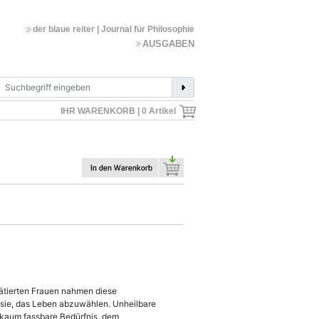
der blaue reiter | Journal für Philosophie
AUSGABEN
IHR WARENKORB |
0
Artikel
ätierten Frauen nahmen diese
n sie, das Leben abzuwählen. Unheilbare
 kaum fassbare Bedürfnis, dem