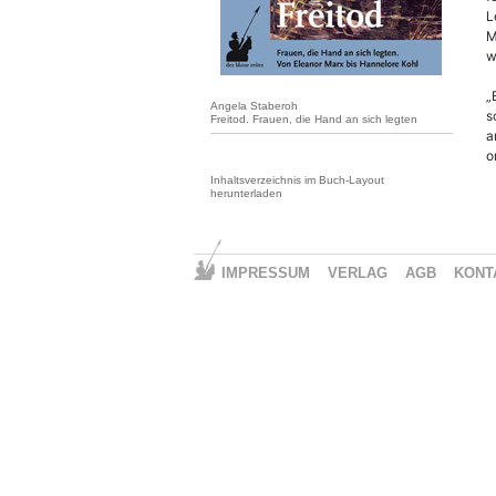
L
M
w
„
Angela Staberoh
s
Freitod. Frauen, die Hand an sich legten
a
o
Inhaltsverzeichnis im Buch-Layout
herunterladen
IMPRESSUM
VERLAG
AGB
KONT