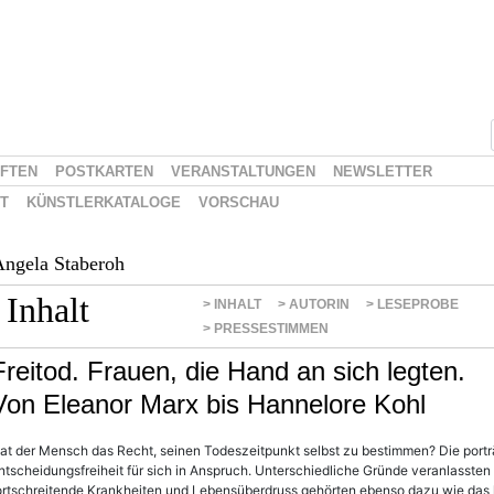
IFTEN
POSTKARTEN
VERANSTALTUNGEN
NEWSLETTER
ST
KÜNSTLERKATALOGE
VORSCHAU
ngela Staberoh
Inhalt
> INHALT
> AUTORIN
> LESEPROBE
> PRESSESTIMMEN
Freitod. Frauen, die Hand an sich legten.
Von Eleanor Marx bis Hannelore Kohl
at der Mensch das Recht, seinen Todeszeitpunkt selbst zu bestimmen? Die portr
ntscheidungsfreiheit für sich in Anspruch. Unterschiedliche Gründe veranlasste
ortschreitende Krankheiten und Lebensüberdruss gehörten ebenso dazu wie das