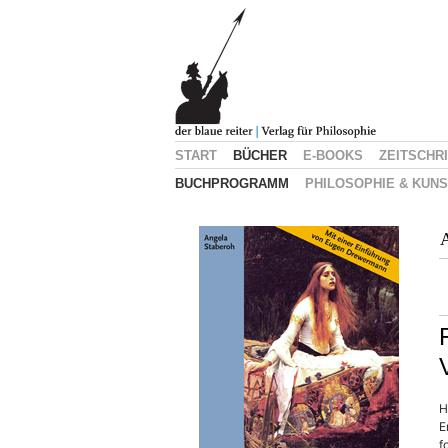
START
BÜCHER
E-BOOKS
ZEITSCHR
BUCHPROGRAMM
PHILOSOPHIE & KUN
A
H
E
f