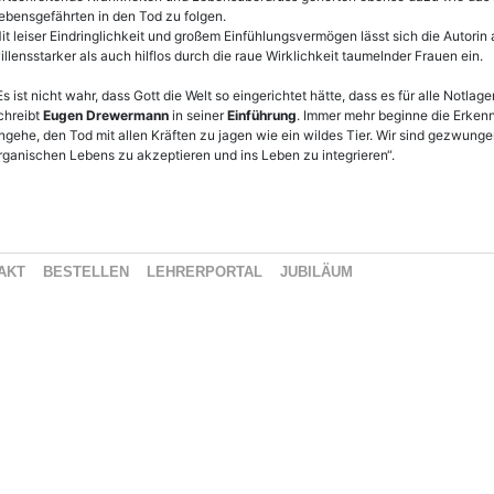
ebensgefährten in den Tod zu folgen.
it leiser Eindringlichkeit und großem Einfühlungsvermögen lässt sich die Autorin 
illensstarker als auch hilflos durch die raue Wirklichkeit taumelnder Frauen ein.
Es ist nicht wahr, dass Gott die Welt so eingerichtet hätte, dass es für alle Notl
chreibt
Eugen Drewermann
in seiner
Einführung
. Immer mehr beginne die Erkennt
ngehe, den Tod mit allen Kräften zu jagen wie ein wildes Tier. Wir sind gezwung
rganischen Lebens zu akzeptieren und ins Leben zu integrieren“.
AKT
BESTELLEN
LEHRERPORTAL
JUBILÄUM