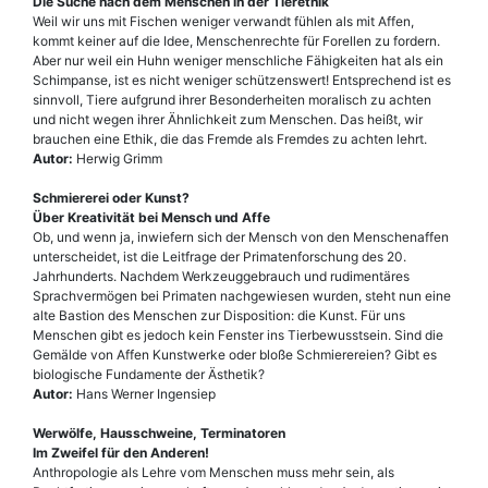
Die Suche nach dem Menschen in der Tierethik
Weil wir uns mit Fischen weniger verwandt fühlen als mit Affen,
kommt keiner auf die Idee, Menschenrechte für Forellen zu fordern.
Aber nur weil ein Huhn weniger menschliche Fähigkeiten hat als ein
Schimpanse, ist es nicht weniger schützenswert! Entsprechend ist es
sinnvoll, Tiere aufgrund ihrer Besonderheiten moralisch zu achten
und nicht wegen ihrer Ähnlichkeit zum Menschen. Das heißt, wir
brauchen eine Ethik, die das Fremde als Fremdes zu achten lehrt.
Autor:
Herwig Grimm
Schmiererei oder Kunst?
Über Kreativität bei Mensch und Affe
Ob, und wenn ja, inwiefern sich der Mensch von den Menschenaffen
unterscheidet, ist die Leitfrage der Primatenforschung des 20.
Jahrhunderts. Nachdem Werkzeuggebrauch und rudimentäres
Sprachvermögen bei Primaten nachgewiesen wurden, steht nun eine
alte Bastion des Menschen zur Disposition: die Kunst. Für uns
Menschen gibt es jedoch kein Fenster ins Tierbewusstsein. Sind die
Gemälde von Affen Kunstwerke oder bloße Schmierereien? Gibt es
biologische Fundamente der Ästhetik?
Autor:
Hans Werner Ingensiep
Werwölfe, Hausschweine, Terminatoren
Im Zweifel für den Anderen!
Anthropologie als Lehre vom Menschen muss mehr sein, als