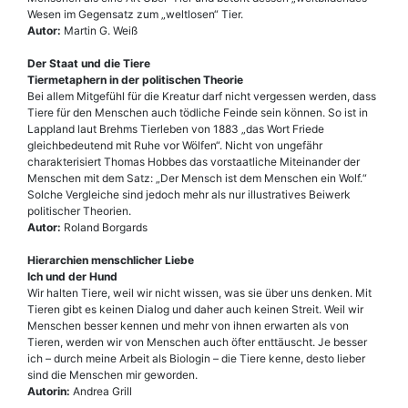
Wesen im Gegensatz zum „weltlosen“ Tier.
Autor:
Martin G. Weiß
Der Staat und die Tiere
Tiermetaphern in der politischen Theorie
Bei allem Mitgefühl für die Kreatur darf nicht vergessen werden, dass
Tiere für den Menschen auch tödliche Feinde sein können. So ist in
Lappland laut Brehms Tierleben von 1883 „das Wort Friede
gleichbedeutend mit Ruhe vor Wölfen“. Nicht von ungefähr
charakterisiert Thomas Hobbes das vorstaatliche Miteinander der
Menschen mit dem Satz: „Der Mensch ist dem Menschen ein Wolf.“
Solche Vergleiche sind jedoch mehr als nur illustratives Beiwerk
politischer Theorien.
Autor:
Roland Borgards
Hierarchien menschlicher Liebe
Ich und der Hund
Wir halten Tiere, weil wir nicht wissen, was sie über uns denken. Mit
Tieren gibt es keinen Dialog und daher auch keinen Streit. Weil wir
Menschen besser kennen und mehr von ihnen erwarten als von
Tieren, werden wir von Menschen auch öfter enttäuscht. Je besser
ich – durch meine Arbeit als Biologin – die Tiere kenne, desto lieber
sind die Menschen mir geworden.
Autorin:
Andrea Grill