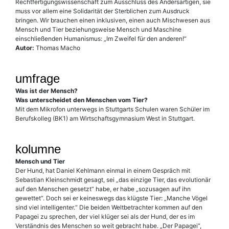
Rechtfertigungswissenschaft zum Ausschluss des Andersartigen, sie
muss vor allem eine Solidarität der Sterblichen zum Ausdruck
bringen. Wir brauchen einen inklusiven, einen auch Mischwesen aus
Mensch und Tier beziehungsweise Mensch und Maschine
einschließenden Humanismus: „Im Zweifel für den anderen!“
Autor:
Thomas Macho
umfrage
Was ist der Mensch?
Was unterscheidet den Menschen vom Tier?
Mit dem Mikrofon unterwegs in Stuttgarts Schulen waren Schüler im
Berufskolleg (BK1) am Wirtschaftsgymnasium West in Stuttgart.
kolumne
Mensch und Tier
Der Hund, hat Daniel Kehlmann einmal in einem Gespräch mit
Sebastian Kleinschmidt gesagt, sei „das einzige Tier, das evolutionär
auf den Menschen gesetzt“ habe, er habe „sozusagen auf ihn
gewettet“. Doch sei er keineswegs das klügste Tier: „Manche Vögel
sind viel intelligenter.“ Die beiden Weltbetrachter kommen auf den
Papagei zu sprechen, der viel klüger sei als der Hund, der es im
Verständnis des Menschen so weit gebracht habe. „Der Papagei“,