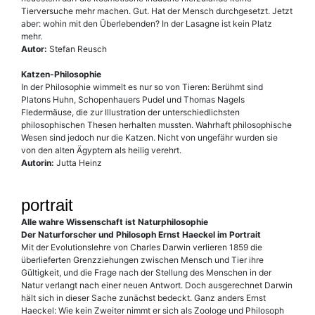
Tierversuche mehr machen. Gut. Hat der Mensch durchgesetzt. Jetzt
aber: wohin mit den Überlebenden? In der Lasagne ist kein Platz
mehr.
Autor:
Stefan Reusch
Katzen-Philosophie
In der Philosophie wimmelt es nur so von Tieren: Berühmt sind
Platons Huhn, Schopenhauers Pudel und Thomas Nagels
Fledermäuse, die zur Illustration der unterschiedlichsten
philosophischen Thesen herhalten mussten. Wahrhaft philosophische
Wesen sind jedoch nur die Katzen. Nicht von unge­fähr wurden sie
von den alten Ägyptern als heilig verehrt.
Autorin:
Jutta Heinz
portrait
Alle wahre Wissenschaft ist Naturphilosophie
Der Naturforscher und Philosoph Ernst Haeckel im Portrait
Mit der Evolutionslehre von Charles Darwin verlieren 1859 die
überlieferten Grenzziehungen zwischen Mensch und Tier ihre
Gültigkeit, und die Frage nach der Stellung des Menschen in der
Natur verlangt nach einer neuen Antwort. Doch ausgerechnet Darwin
hält sich in dieser Sache zunächst bedeckt. Ganz anders Ernst
Haeckel: Wie kein Zweiter nimmt er sich als Zoologe und Philosoph