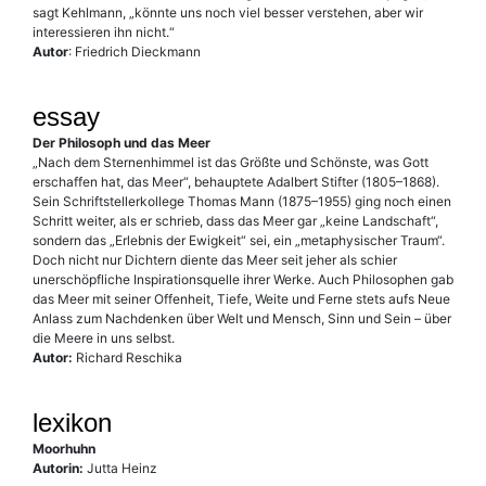
sagt Kehlmann, „könnte uns noch viel besser verstehen, aber wir
interessieren ihn nicht.“
Autor
: Friedrich Dieckmann
essay
Der Philosoph und das Meer
„Nach dem Sternenhimmel ist das Größte und Schön­ste, was Gott
erschaffen hat, das Meer“, behauptete Adalbert Stifter (1805–1868).
Sein Schriftstellerkollege Thomas Mann (1875–1955) ging noch einen
Schritt weiter, als er schrieb, dass das Meer gar „keine Landschaft“,
sondern das „Erlebnis der Ewigkeit“ sei, ein „metaphysischer Traum“.
Doch nicht nur Dichtern diente das Meer seit jeher als schier
unerschöpfliche Inspirationsquelle ihrer Werke. Auch Philosophen gab
das Meer mit seiner Offenheit, Tiefe, Weite und Ferne stets aufs Neue
Anlass zum Nachdenken über Welt und Mensch, Sinn und Sein – über
die Meere in uns selbst.
Autor:
Richard Reschika
lexikon
Moorhuhn
Autorin:
Jutta Heinz