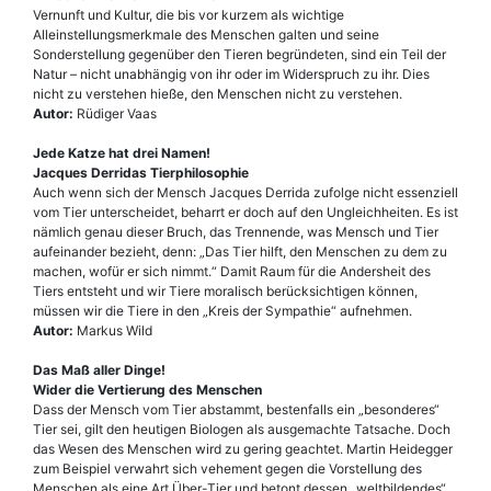
Vernunft und Kultur, die bis vor kurzem als wichtige
Alleinstellungsmerkmale des Menschen galten und seine
Sonderstellung gegenüber den Tieren begründeten, sind ein Teil der
Natur – nicht unabhängig von ihr oder im Widerspruch zu ihr. Dies
nicht zu verstehen hieße, den Menschen nicht zu verstehen.
Autor:
Rüdiger Vaas
Jede Katze hat drei Namen!
Jacques Derridas Tierphilosophie
Auch wenn sich der Mensch Jacques Derrida zufolge nicht essenziell
vom Tier unterscheidet, beharrt er doch auf den Ungleichheiten. Es ist
nämlich genau dieser Bruch, das Trennende, was Mensch und Tier
aufeinander bezieht, denn: „Das Tier hilft, den Menschen zu dem zu
machen, wofür er sich nimmt.“ Damit Raum für die Andersheit des
Tiers entsteht und wir Tiere moralisch berücksichtigen können,
müssen wir die Tiere in den „Kreis der Sympathie“ aufnehmen.
Autor:
Markus Wild
Das Maß aller Dinge!
Wider die Vertierung des Menschen
Dass der Mensch vom Tier abstammt, bestenfalls ein „besonderes“
Tier sei, gilt den heutigen Biologen als ausgemachte Tatsache. Doch
das Wesen des Menschen wird zu gering geachtet. Martin Heidegger
zum Beispiel verwahrt sich vehement gegen die Vorstellung des
Menschen als eine Art Über-Tier und betont dessen „weltbildendes“