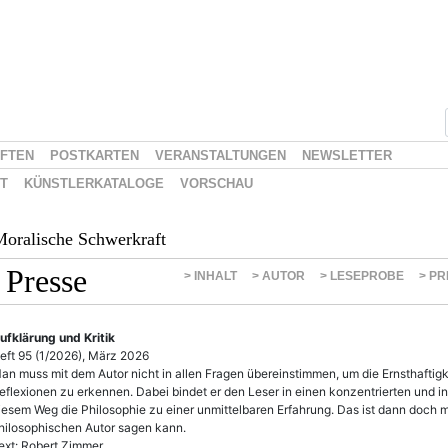
IFTEN
POSTKARTEN
VERANSTALTUNGEN
NEWSLETTER
ST
KÜNSTLERKATALOGE
VORSCHAU
oralische Schwerkraft
Presse
> INHALT
> AUTOR
> LESEPROBE
> P
ufklärung und Kritik
eft 95 (1/2026), März 2026
an muss mit dem Autor nicht in allen Fragen übereinstimmen, um die Ernsthaftigk
eflexionen zu erkennen. Dabei bindet er den Leser in einen konzentrierten und 
iesem Weg die Philosophie zu einer unmittelbaren Erfahrung. Das ist dann doch m
hilosophischen Autor sagen kann.
ext: Robert Zimmer