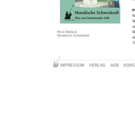
P
N
W
u
W
René Weiland
Moralische Schwerkraft
e
T
IMPRESSUM
VERLAG
AGB
KONT