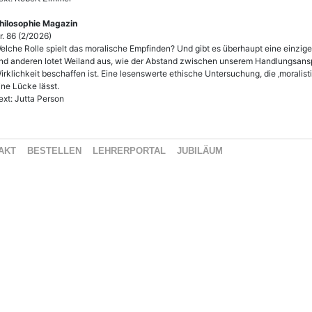
hilosophie Magazin
r. 86 (2/2026)
elche Rolle spielt das moralische Empfinden? Und gibt es überhaupt eine einzig
nd anderen lotet Weiland aus, wie der Abstand zwischen unserem Handlungsansp
irklichkeit beschaffen ist. Eine lesenswerte ethische Untersuchung, die ‚moralis
ine Lücke lässt.
ext: Jutta Person
AKT
BESTELLEN
LEHRERPORTAL
JUBILÄUM