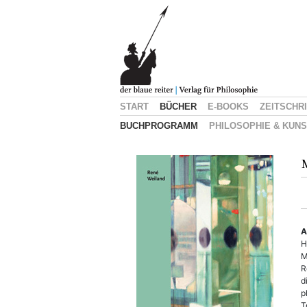
START
BÜCHER
E-BOOKS
ZEITSCHR
BUCHPROGRAMM
PHILOSOPHIE & KUN
M
A
H
M
R
d
p
T