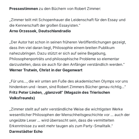
Pressestimmen
zu den Büchern von Robert Zimmer:
„Zimmer teilt mit Schopenhauer die Leidenschaft für den Essay und
die Kennerschaft der großen Essayisten.“
Arno Orzessek, Deutschlandradio
„Der Autor hat schon in seinen früheren Veröffentlichungen gezeigt,
dass ihm viel daran liegt, Philosophie einem breiten Publikum
nahezubringen. Dazu stützt er sich auf seine Begabung,
Philosophenporträts und philosophische Probleme so elementar
darzustellen, dass sie auch für den Anfänger verständlich werden.“
Werner Trutwin, Christ in der Gegenwart
„Für uns…, die wir unten am Fuße des akademischen Olymps vor uns
hindenken und -lesen, sind Robert Zimmers Bücher genau richtig…“
Fritz Peter Linden, „glanzvoll“ (Magazin des Trierischen
Volksfreunds)
„Zimmer stellt auf sehr verständliche Weise die wichtig­sten Werke
wesentlicher Philosophen der Mensch­heitsgeschichte vor … auch der
ungeübte Leser … wird überrascht sein, dass die vermittelten
Erkenntnisse zu weit mehr taugen als zum Party-Smalltalk.“
Darmstädter Echo