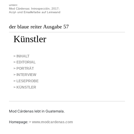
unten:
Mod Cárdenas: Introspección, 2017;
Acryl- und Emaillefarbe auf Leinwand
der blaue reiter Ausgabe 57
Künstler
> INHALT
> EDITORIAL
> PORTRÄT
> INTERVIEW
> LESEPROBE
> KÜNSTLER
Mod Cárdenas lebt in Guatemala.
Homepage:
> www.modcardenas.com