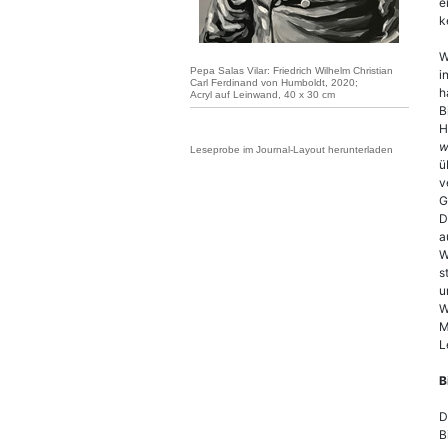
e
k
W
Pepa Salas Vilar: Friedrich Wilhelm Christian
i
Carl Ferdinand von Humboldt, 2020;
h
Acryl auf Leinwand, 40 x 30 cm
B
H
w
Leseprobe im Journal-Layout herunterladen
ü
v
G
D
a
W
s
u
W
M
L
B
D
B