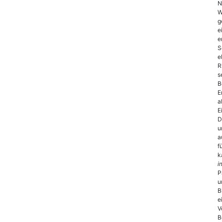
N
W
g
e
e
S
e
R
s
B
E
a
E
D
u
a
f
k
i
P
u
B
e
V
B