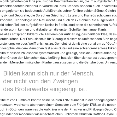
olomb gehörten der Elite preußischer Beamtenfamilien an, die im aufgeklärten Ab
umboldt dachten nicht nur in Vorurteilen ihres Standes, sondern auch in Vorstell
o engagierten sie bedeutende Aufklärer als Lehrer für ihre beiden Söhne. Gelehrt
hysik und Geografie, die Sprachen Griechisch, Latein und Französisch, dann au
konomie, Technologie und Naturrecht, und auch das Zeichnen. So ausgebildet u
ald schon Teil der aufgeklärten Kreise in Berlin, studierten die schottischen Auf
endelssohn kennen und diskutierten die ersten Schriften Immanuel Kants.
as alles entsprach Bilderbuch-Karrieren der Aufklärung, das heißt der Idee, das
erden könne. Der Enthusiasmus für Bildung in diesem so umfassenden Sinn begann
orstellungswelt des Wolffianismus zu. Gemeint ist damit eine vor allem auf Gott
hilosophie, die dem Menschen fast alles Gute und eine schier grenzenlose Erkennt
eibniz’ dessen Philosophie systematisiert und gezeigt, dass die Selbstaufklärun
einer Gnade den Menschen dazu befähigt hat, sich über sich selbst auszusprechen,
er dem Menschen möglichen Klarheit auszusagen und die Ganzheit des Univers
Bilden kann sich nur der Mensch,
der nicht von den Zwängen
des Brot­erwerbs eingeengt ist.
ilhelm von Humboldt konnte seine Studien 1787 zunächst in der nahegelegenen 
ortsetzen, wechselte aber nach einem Semester zum Frühjahr 1788 an die neben 
uch in Göttingen waren es die Aufklärer wie der Physiker und Philosoph Georg Ch
egründer der modernen wissenschaftlichen Bibliothek Christian Gottlob Heyne un