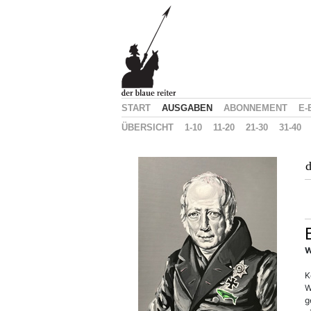
START
AUSGABEN
ABONNEMENT
E-
ÜBERSICHT
1-10
11-20
21-30
31-40
d
W
K
W
g