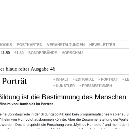
BOOKS
POSTKARTEN
VERANSTALTUNGEN
NEWSLETTER
41-50
51-60
SONDERBÄNDE
VORSCHAU
er blaue reiter Ausgabe 46
Porträt
> INHALT
> EDITORIAL
> PORTRÄT
> L
> KÜNSTLER
> PRESSESTIMMEN
Bildung ist die Bestimmung des Menschen
ilhelm von Humboldt im Porträt
eine Sonntagsrede in der Bildungspolitik und kein programmatisches Papier zu 
ilhelm von Humboldt auskommen könnte. Aber die Zusammenstellung der Worte „B
eworden. Deshalb spricht die Forschung vom „Mythos Humboldt“ und meint dam