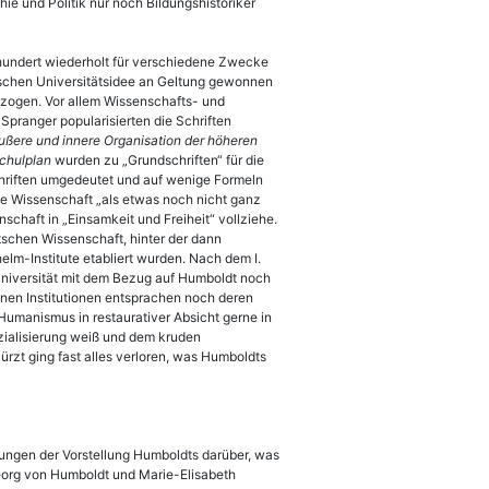
ie und Politik nur noch Bildungshistoriker
rhundert wiederholt für verschiedene Zwecke
utschen Universitätsidee an Geltung gewonnen
ezogen. Vor allem Wissenschafts- und
pranger popularisierten die Schriften
äußere und innere Organisation der höheren
chulplan
wurden zu „Grundschriften“ für die
Schriften umgedeutet und auf wenige Formeln
ie Wissenschaft „als etwas noch nicht ganz
haft in „Einsamkeit und Freiheit“ vollziehe.
schen Wissenschaft, hinter der dann
elm-Institute etabliert wurden. Nach dem I.
Universität mit dem Bezug auf Humboldt noch
nen Institutionen entsprachen noch deren
umanismus in restaurativer Absicht gerne in
ezialisierung weiß und dem kruden
t ging fast alles verloren, was Humboldts
gungen der Vorstellung Humboldts darüber, was
eorg von Humboldt und Marie-Elisabeth