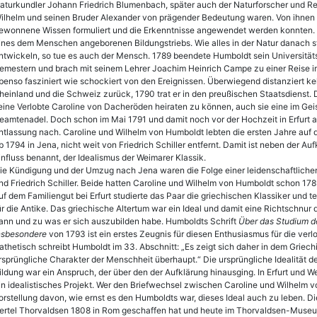
aturkundler Johann Friedrich Blumenbach, später auch der Naturforscher und Reises
ilhelm und seinen Bruder Alexander von prägender Bedeutung waren. Von ihnen wa
ewonnene Wissen formuliert und die Erkenntnisse angewendet werden konnten
ines dem Menschen angeborenen Bildungstriebs. Wie alles in der Natur danach s
ntwickeln, so tue es auch der Mensch. 1789 beendete Humboldt sein Universität
emestern und brach mit seinem Lehrer Joachim Heinrich Campe zu einer Reise in
benso fasziniert wie schockiert von den Ereignissen. Überwiegend distanziert ke
heinland und die Schweiz zurück, 1790 trat er in den preußischen Staatsdienst.
eine Verlobte Caroline von Dacheröden heiraten zu können, auch sie eine im Ge
eamtenadel. Doch schon im Mai 1791 und damit noch vor der Hochzeit in Erfurt 
ntlassung nach. Caroline und Wilhelm von Humboldt lebten die ersten Jahre auf
b 1794 in Jena, nicht weit von Friedrich Schiller entfernt. Damit ist neben der A
influss benannt, der Idealismus der Weimarer Klassik.
ie Kündigung und der Umzug nach Jena waren die Folge einer leidenschaftlich
nd Friedrich Schiller. Beide hatten Caroline und Wilhelm von Humboldt schon 178
uf dem Familiengut bei Erfurt studierte das Paar die griechischen Klassiker und te
ür die Antike. Das griechische Altertum war ein Ideal und damit eine Richtschnur
ann und zu was er sich auszubilden habe. Humboldts Schrift
Über das Studium d
nsbesondere
von 1793 ist ein erstes Zeugnis für diesen Enthusiasmus für die ve
athetisch schreibt Humboldt im 33. Abschnitt: „Es zeigt sich daher in dem Griech
rsprüngliche Charakter der Menschheit überhaupt.“ Die ursprüngliche Idealität 
ildung war ein Anspruch, der über den der Aufklärung hinausging. In Erfurt und 
in idealistisches Projekt. Wer den Briefwechsel zwischen Caroline und Wilhelm v
orstellung davon, wie ernst es den Humboldts war, dieses Ideal auch zu leben. Di
ertel Thorvaldsen 1808 in Rom geschaffen hat und heute im Thorvaldsen-Museum i