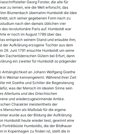
chriftsteller Georg Forster, die alle für
r zu lernen, wie die Welt erforscht, das
. Von Blumenbach übernahm Humboldt die Idee
trebt, sich seiner gegebenen Form nach zu
sstudium nach den damals üblichen vier
 das revolutionäre Paris auf. Humboldt war
hrte er noch im August 1789 über das
 Das entsprach seinem Stand und erlaubte ihm,
ist der Aufklärung erzogene Tochter aus dem
am 29. Juni 1791 ersuchte Humboldt um seine
 den Dacherödenschen Gütern bei Erfurt, dann
ufklärung ein zweiter für Humboldt so prägender
en Anhänglichkeit an Johann Wolfgang Goethe
9 in Weimar kennengelernt. Während ihrer Zeit
ilte mit Goethe und Schiller die Begeisterung
 dafür, was der Mensch im idealen Sinne sein
es Altertums und des Griechischen
rlorene und wiederzugewinnende Antike.
ischen Charakter meistentheils der
des Menschen als Maßstab für die eigene
Weimar wurde aus der Bildung der Aufklärung
on Humboldt heute wieder liest, gewinnt eine
e Porträtbüste Humboldts, die der Bildhauer
n Kopenhagen zu finden ist, stellt die in