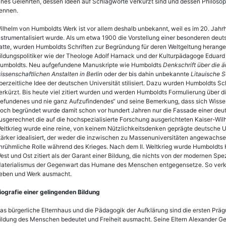
ines Gelehrten, dessen Ideen auf Schlagworte verkürzt sind und dessen Philosoph
ennen.
ilhelm von Humboldts Werk ist vor allem deshalb unbekannt, weil es im 20. Jah
nstrumentalisiert wurde. Als um etwa 1900 die Vorstellung einer besonderen de
atte, wurden Humboldts Schriften zur Begründung für deren Weltgeltung herang
ildungspolitiker wie der Theologe Adolf Harnack und der Kulturpädagoge Eduard S
umboldts. Neu aufgefundene Manuskripte wie Humboldts
Denkschrift über die 
issenschaftlichen Anstalten in Berlin
oder der bis dahin unbekannte
Litauische S
berzeitliche Idee der deutschen Universität stilisiert. Dazu wurden Humboldts 
erkürzt. Bis heute viel zitiert wurden und werden Humboldts Formulierung über d
efundenes und nie ganz Aufzufindendes“ und seine Bemerkung, dass sich Wissensc
och begründet wurde damit schon vor hundert Jahren nur die Fassade einer deut
usgerechnet die auf die hochspezialisierte Forschung ausgerichteten Kaiser-Wilh
eltkrieg wurde eine reine, von keinem Nützlichkeitsdenken geprägte deutsche 
tärker idealisiert, der weder die inzwischen zu Massenuniversitäten angewachse
nrühmliche Rolle während des Krieges. Nach dem II. Weltkrieg wurde Humboldts H
est und Ost zitiert als der Garant einer Bildung, die nichts von der modernen Sp
aterialismus der Gegenwart das Humane des Menschen entgegensetze. So verkürz
eben und Werk ausmacht.
iografie einer gelingenden Bildung
as bürgerliche Elternhaus und die Pädagogik der Aufklärung sind die ersten Prä
ildung des Menschen bedeutet und Freiheit ausmacht. Seine Eltern Alexander G