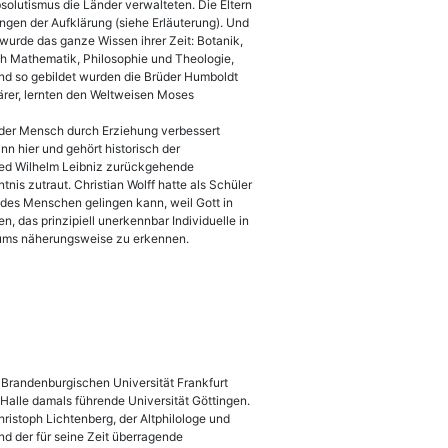
solutismus die Länder verwalteten. Die Eltern
ungen der Aufklärung (siehe Erläuterung). Und
 wurde das ganze Wissen ihrer Zeit: Botanik,
ch Mathematik, Philosophie und Theologie,
nd so gebildet wurden die Brüder Humboldt
klärer, lernten den Weltweisen Moses
s der Mensch durch Erziehung verbessert
 hier und gehört historisch der
fried Wilhelm Leibniz zurückgehende
nis zutraut. Christian Wolff hatte als Schüler
g des Menschen gelingen kann, weil Gott in
 das prinzipiell unerkennbar Individuelle in
ums näherungsweise zu erkennen.
Brandenburgischen Universität Frankfurt
Halle damals führende Universität Göttingen.
ristoph Lichtenberg, der Altphilologe und
d der für seine Zeit überragende