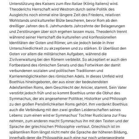
Unterstützung des Kaisers zum
Rex Italiae
(König Italiens) wird.
Theoderichs Herrschaft wird Westrom durch seine Politik des
Ausgleichs noch einmal eine längere Zeit des Friedens, relativen
Wohlstands und kultureller Blüte bescheren, bevor Rom ab den
dreißiger Jahren des 6. Jahrhunderts Jahrzehnte der Belagerungen
und Zerstörungen über sich ergehen lassen muss. Theoderich trennt
während seiner Herrschaft die kulturellen und konfessionellen
Identitäten der Goten und Römer, um sie jedoch beide in ihrer
Unterschiedlichkeit zu akzeptieren und zu stärken. Er überlässt den
Goten vor allem die militärischen Aufgaben, während die
Zivilverwaltung bei den Römern verbleibt. So akzeptiert er auch den
Fortbestand des römischen Senats und das Fortwirken der damit
verbundenen sozialen und politischen Traditionen und
Karrieremöglichkeiten des römischen Adels. In dieses Umfeld wird
Boe­thius hineingeboren, der aus einer der bedeutendsten
Adelsfamilien Roms, dem Geschlecht der Anicier, stammt. Sein Vater
verstirbt jedoch früh und so kommt Boe­thius unter die Obhut des
Symmachus, der als angesehener Politiker, Historiker und Philosoph
zu den großen Persönlichkeiten Roms gehört. Ihm verdankt Boe­thius
auch die Verbindung mit den zwei großen Leidenschaften seines
Lebens: zum einen wird er Symmachus’ Tochter Rusticiana zur Frau
nehmen, zum anderen macht Symmachus ihn mit den Texten und der
Sprache der griechischen Philosophie vertraut. Griechisch ist im
spätantiken Rom längst nicht mehr die Sprache der höheren Bildung,
innerhalb derer die Philosophie auch eine nur noch untergeordnete