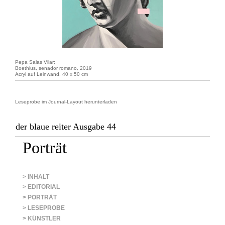
Pepa Salas Vilar:
Boethius, senador romano, 2019
Acryl auf Leinwand, 40 x 50 cm
Leseprobe im Journal-Layout herunterladen
der blaue reiter Ausgabe 44
Porträt
> INHALT
> EDITORIAL
> PORTRÄT
> LESEPROBE
> KÜNSTLER