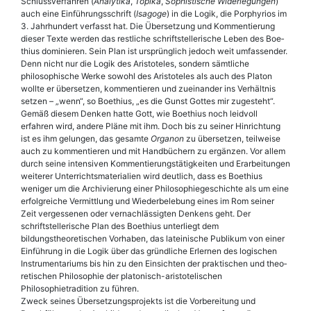
Schlussverfahren (
Analytika
,
Topika
,
Sophistische Widerlegungen
)
auch eine Einführungsschrift (
Isagoge
) in die Logik, die Porphyrios im
3. Jahrhundert verfasst hat. Die Übersetzung und Kommentierung
dieser Texte werden das restliche schriftstellerische Leben des Boe­
thius dominieren. Sein Plan ist ursprünglich jedoch weit umfassender.
Denn nicht nur die Logik des Aristoteles, sondern sämtliche
philosophische Werke sowohl des Aristoteles als auch des Platon
wollte er übersetzen, kommentieren und zueinander ins Verhältnis
setzen – „wenn“, so Boe­thius, „es die Gunst Gottes mir zugesteht“.
Gemäß diesem Denken hatte Gott, wie Boe­thius noch leidvoll
erfahren wird, andere Pläne mit ihm. Doch bis zu seiner Hinrichtung
ist es ihm gelungen, das gesamte
Organon
zu übersetzen, teilweise
auch zu kommentieren und mit Handbüchern zu ergänzen. Vor allem
durch seine intensiven Kommentierungstätigkeiten und Erarbeitungen
weiterer Unterrichtsmaterialien wird deutlich, dass es Boe­thius
weniger um die Archivierung einer Philosophiegeschichte als um eine
erfolgreiche Vermittlung und Wiederbelebung eines im Rom seiner
Zeit vergessenen oder vernachlässigten Denkens geht. Der
schriftstellerische Plan des Boe­thius unterliegt dem
bildungstheoretischen Vorhaben, das lateinische Publikum von einer
Einführung in die Logik über das gründliche Erlernen des logischen
Instrumentariums bis hin zu den Einsichten der praktischen und theo­
retischen Philosophie der platonisch-aristotelischen
Philosophietradition zu führen.
Zweck seines Übersetzungsprojekts ist die Vorbereitung und