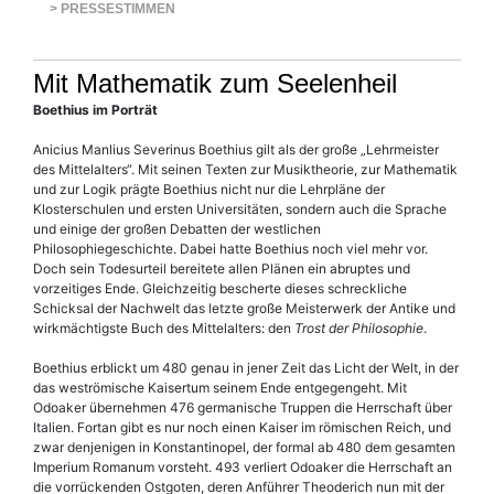
> PRESSESTIMMEN
Mit Mathematik zum Seelenheil
Boethius im Porträt
Anicius Manlius Severinus Boe­thius gilt als der große „Lehrmeister
des Mittelalters“. Mit seinen Texten zur Musiktheorie, zur Mathematik
und zur Logik prägte Boe­thius nicht nur die Lehrpläne der
Klosterschulen und ersten Universitäten, sondern auch die Sprache
und einige der großen Debatten der westlichen
Philosophiegeschichte. Dabei hatte Boe­thius noch viel mehr vor.
Doch sein Todesurteil bereitete allen Plänen ein abruptes und
vorzeitiges Ende. Gleichzeitig bescherte dieses schreckliche
Schicksal der Nachwelt das letzte große Meisterwerk der Antike und
wirkmächtigste Buch des Mittelalters: den
Trost der Philosophie
.
Boe­thius erblickt um 480 genau in jener Zeit das Licht der Welt, in der
das weströmische Kaisertum seinem Ende entgegengeht. Mit
Odoaker übernehmen 476 germanische Truppen die Herrschaft über
Italien. Fortan gibt es nur noch einen Kaiser im römischen Reich, und
zwar denjenigen in Konstantinopel, der formal ab 480 dem gesamten
Imperium Romanum vorsteht. 493 verliert Odoaker die Herrschaft an
die vorrückenden Ostgoten, deren Anführer Theoderich nun mit der