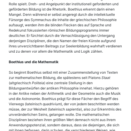
Rolle spielt. Dreh- und Angelpunkt der institutionell geforderten und
geförderten Bildung ist die Rhetorik. Boe­thius erkennt darin einen
Mangel. Denn während er selbst angeregt durch die intellektuelle
Fürsorge des Symmachus die Inhalte der griechischen Philosophie
aufsaugt, werden ihm die blinden Flecken des auf Sprache und
Redekunst fokussierten römischen Bildungsprogramms immer
deutlicher. Er fürchtet durch die Vernachlässigung den Untergang
derjenigen Disziplinen, die den Namen der freien Künste aufgrund
ihres unverzichtbaren Beitrags zur Seelenbildung wahrhaft verdienen
und zu denen vor allem die Mathematik und Logik zählen.
Boe­thius und die Mathematik
So beginnt Boe­thius selbst mit einer Zusammenstellung von Texten
zur mathematischen Bildung, die spätestens seit Platons
Staat
(altgriechisch
Politeia
) eine zentrale Stellung in den
Bildungsentwürfen der antiken Philosophie innehat. Hierzu gehören
in der Antike neben der Arithmetik und der Geometrie auch die Musik
und die Astronomie. Boe­thius prägt für diese Fächer den Begriff des
Vierwegs (lateinisch
quadrivium
), der von jedem beschritten werden
müsse, der zur Weisheit (lateinisch
sapientia
), also zur Erkenntnis des
unveränderlichen Seins, gelangen wolle. Die mathematischen
Disziplinen beziehen ihren größten Wert demnach nicht aus ihrem
Anwendungspotenzial, sondern daraus, dass sie diejenigen, die sich
mit ihnen befassen, darin schulen, die verschiedenen Weisen, wie