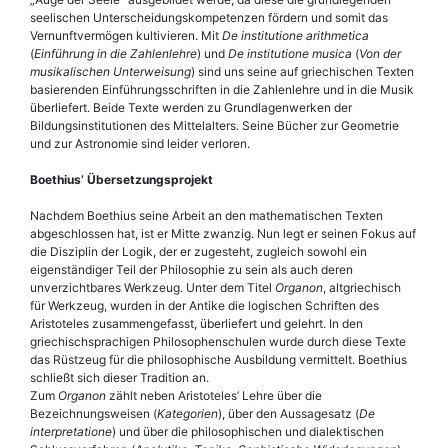
seelischen Unterscheidungskompetenzen fördern und somit das
Vernunftvermögen kultivieren. Mit
De institutione arithmetica
(
Einführung in die Zahlenlehre
) und
De institutione musica
(
Von der
musikalischen Unterweisung
) sind uns seine auf griechischen Texten
basierenden Einführungsschriften in die Zahlenlehre und in die Musik
überliefert. Beide Texte werden zu Grundlagenwerken der
Bildungsinstitutionen des Mittelalters. Seine Bücher zur Geometrie
und zur Astronomie sind leider verloren.
Boe­thius’ Übersetzungsprojekt
Nachdem Boe­thius seine Arbeit an den mathematischen Texten
abgeschlossen hat, ist er Mitte zwanzig. Nun legt er seinen Fokus auf
die Disziplin der Logik, der er zugesteht, zugleich sowohl ein
eigenständiger Teil der Philosophie zu sein als auch deren
unverzichtbares Werkzeug. Unter dem Titel
Organon
, altgriechisch
für Werkzeug, wurden in der Antike die logischen Schriften des
Aristoteles zusammengefasst, überliefert und gelehrt. In den
griechischsprachigen Philosophenschulen wurde durch diese Texte
das Rüstzeug für die philosophische Ausbildung vermittelt. Boe­thius
schließt sich dieser Tradition an.
Zum
Organon
zählt neben Aristoteles’ Lehre über die
Bezeichnungsweisen (
Kategorien
), über den Aussagesatz (
De
interpretatione
) und über die philosophischen und dialektischen