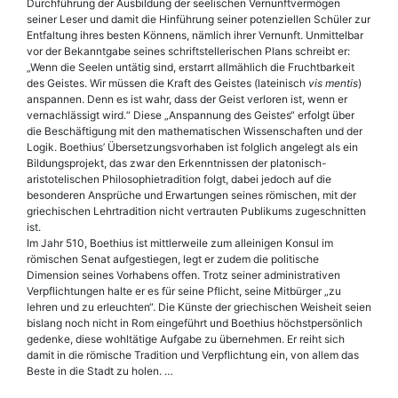
Durchführung der Ausbildung der seelischen Vernunftvermögen
seiner Leser und damit die Hinführung seiner potenziellen Schüler zur
Entfaltung ihres besten Könnens, nämlich ihrer Vernunft. Unmittelbar
vor der Bekanntgabe seines schriftstellerischen Plans schreibt er:
„Wenn die Seelen untätig sind, erstarrt allmählich die Fruchtbarkeit
des Geistes. Wir müssen die Kraft des Geistes (lateinisch
vis mentis
)
anspannen. Denn es ist wahr, dass der Geist verloren ist, wenn er
vernachlässigt wird.“ Diese „Anspannung des Geistes“ erfolgt über
die Beschäftigung mit den mathematischen Wissenschaften und der
Logik. Boe­thius’ Übersetzungsvorhaben ist folglich angelegt als ein
Bildungsprojekt, das zwar den Erkenntnissen der platonisch-
aristotelischen Philosophietradition folgt, dabei jedoch auf die
besonderen Ansprüche und Erwartungen seines römischen, mit der
griechischen Lehrtradition nicht vertrauten Publikums zugeschnitten
ist.
Im Jahr 510, Boe­thius ist mittlerweile zum alleinigen Konsul im
römischen Senat aufgestiegen, legt er zudem die politische
Dimension seines Vorhabens offen. Trotz seiner administrativen
Verpflichtungen halte er es für seine Pflicht, seine Mitbürger „zu
lehren und zu erleuchten“. Die Künste der griechischen Weisheit seien
bislang noch nicht in Rom eingeführt und Boe­thius höchstpersönlich
gedenke, diese wohltätige Aufgabe zu übernehmen. Er reiht sich
damit in die römische Tradition und Verpflichtung ein, von allem das
Beste in die Stadt zu holen. …