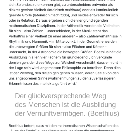
sich Seiendes zu erkennen gibt, zu unterscheiden: entweder als
diskret geeinte Vielheit (lateinisch
multitudo
) oder als kontinuierlich
geeinte Größe (lateinisch
magnitudo
), und beides entweder für sich
oder in Relation. Daraus ergeben sich die vier grundlegenden
mathematischen Disziplinen. In der Arithmetik werden die Vielheiten
für sich – also Zahlen – unterschieden, in der Musik steht das
Verhältnis einer Vielheit zu einer anderen – also Zahlenverhältnisse in
Rhythmik und Harmonik – im Mittelpunkt. In der Geometrie werden
die unbewegten Größen für sich – also Flächen und Körper –
untersucht, in der Astronomie die bewegten Größen. Boe­thius hält die
Ausbildung in allen vier Fächern für grundlegend: „Ich verkünde
demjenigen, der diese Wege zur Weisheit verschmäht, dass er nicht in
der Lage sein wird, angemessen Philosophie zu betreiben. Denn dies
ist der Vierweg, den diejenigen gehen müssen, deren Seele von den
uns angeborenen Sinneswahrnehmungen zu den zuverlässigeren
Erkenntnissen des Intellekts geführt wird.“
Der glückversprechende Weg
des Menschen ist die Ausbildung
der Vernunftvermögen. (Boethius)
Boe­thius betont, dass mit den mathematischen Wissenschaften das
„Auge der Seele“ ausgebildet werde, da diese die grundlegenden