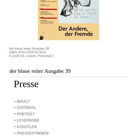
der blaue reiter, Ausgabe 39
ISBN: 978-3-933722-50-8
€ 16,90 (D, unverb. Preisempf.)
der blaue reiter Ausgabe 39
Presse
> INHALT
> EDITORIAL
> PORTRÄT
> LESEPROBE
> KÜNSTLER
> PRESSESTIMMEN