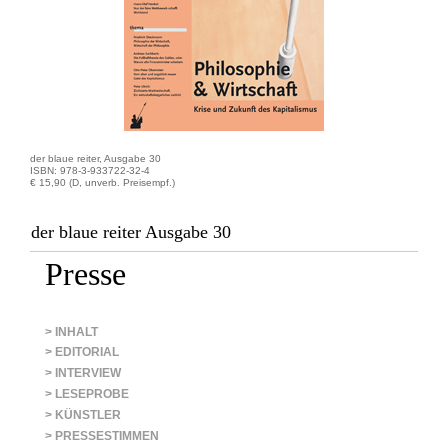
der blaue reiter, Ausgabe 30
ISBN: 978-3-933722-32-4
€ 15,90 (D, unverb. Preisempf.)
der blaue reiter Ausgabe 30
Presse
> INHALT
> EDITORIAL
> INTERVIEW
> LESEPROBE
> KÜNSTLER
> PRESSESTIMMEN