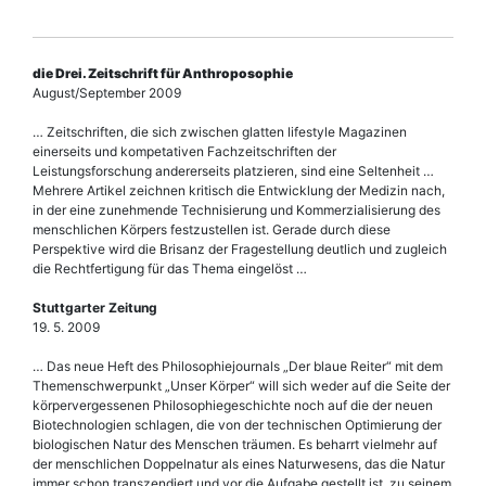
die Drei. Zeitschrift für Anthroposophie
August/September 2009
… Zeitschriften, die sich zwischen glatten lifestyle Magazinen
einerseits und kompetativen Fachzeitschriften der
Leistungsforschung andererseits platzieren, sind eine Seltenheit …
Mehrere Artikel zeichnen kritisch die Entwicklung der Medizin nach,
in der eine zunehmende Technisierung und Kommerzialisierung des
menschlichen Körpers festzustellen ist. Gerade durch diese
Perspektive wird die Brisanz der Fragestellung deutlich und zugleich
die Rechtfertigung für das Thema eingelöst …
Stuttgarter Zeitung
19. 5. 2009
… Das neue Heft des Philosophiejournals „Der blaue Reiter“ mit dem
Themenschwerpunkt „Unser Körper“ will sich weder auf die Seite der
körpervergessenen Philosophiegeschichte noch auf die der neuen
Biotechnologien schlagen, die von der technischen Optimierung der
biologischen Natur des Menschen träumen. Es beharrt vielmehr auf
der menschlichen Doppelnatur als eines Naturwesens, das die Natur
immer schon transzendiert und vor die Aufgabe gestellt ist, zu seinem