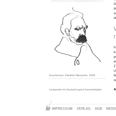
G
M
s
d
F
k
p
e
Z
U
M
Keuchenius: Friedrich Nietzsche, 2003
s
A
Leseprobe im Journal-Layout herunterladen
IMPRESSUM
VERLAG
AGB
MEDI