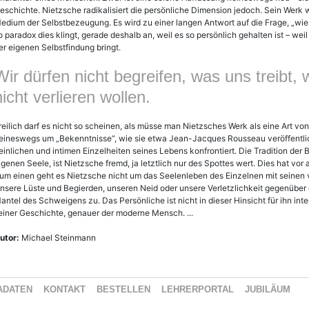
eschichte. Nietzsche radikalisiert die persönliche Dimension jedoch. Sein Wer
edium der Selbstbezeugung. Es wird zu einer langen Antwort auf die Frage, „wie 
o paradox dies klingt, gerade deshalb an, weil es so persönlich gehalten ist – we
er eigenen Selbstfindung bringt.
Wir dürfen nicht begreifen, was uns treibt,
nicht verlieren wollen.
reilich darf es nicht so scheinen, als müsse man Nietzsches Werk als eine Art vo
eineswegs um „Bekenntnisse“, wie sie etwa Jean-Jacques Rousseau veröffentlich
einlichen und intimen Einzelheiten seines Lebens konfrontiert. Die Tradition der 
igenen Seele, ist Nietzsche fremd, ja letztlich nur des Spottes wert. Dies hat vor
um einen geht es Nietzsche nicht um das Seelenleben des Einzelnen mit seinen
nsere Lüste und Begierden, unseren Neid oder unsere Verletzlichkeit gegenüber 
antel des Schweigens zu. Das Persönliche ist nicht in dieser Hinsicht für ihn inte
einer Geschichte, genauer der moderne Mensch. ...
utor:
Michael Steinmann
ADATEN
KONTAKT
BESTELLEN
LEHRERPORTAL
JUBILÄUM