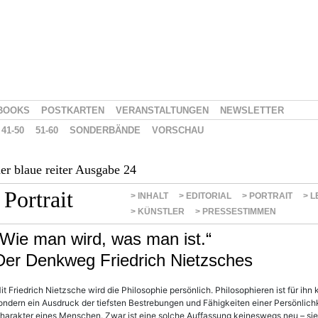
BOOKS
POSTKARTEN
VERANSTALTUNGEN
NEWSLETTER
41-50
51-60
SONDERBÄNDE
VORSCHAU
er blaue reiter Ausgabe 24
Portrait
> INHALT
> EDITORIAL
> PORTRAIT
> 
> KÜNSTLER
> PRESSESTIMMEN
„Wie man wird, was man ist.“
Der Denkweg Friedrich Nietzsches
it Friedrich Nietzsche wird die Philosophie persönlich. Philosophieren ist für ihn k
ondern ein Ausdruck der tiefsten Bestrebungen und Fähigkeiten einer Persönlichkei
harakter eines Menschen. Zwar ist eine solche Auffassung keineswegs neu – sie b