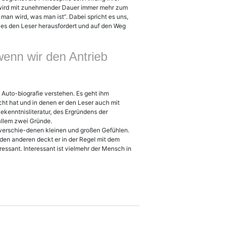
k wird mit zunehmender Dauer immer mehr zum
man wird, was man ist“. Dabei spricht es uns,
il es den Leser herausfordert und auf den Weg
 wenn wir den Antrieb
n Auto-biografie verstehen. Es geht ihm
t hat und in denen er den Leser auch mit
Bekenntnisliteratur, des Ergründens der
 allem zwei Gründe.
 verschie-denen kleinen und großen Gefühlen.
den anderen deckt er in der Regel mit dem
ressant. Interessant ist vielmehr der Mensch in