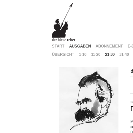
START
AUSGABEN
ABONNEMENT
E-
ÜBERSICHT
1-10
11-20
21-30
31-40
d
M
s
C