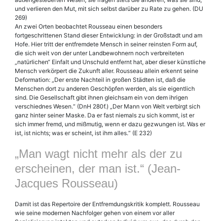
und verlieren den Mut, mit sich selbst darüber zu Rate zu gehen. (DU
269)
An zwei Orten beobachtet Rousseau einen besonders
fortgeschrittenen Stand dieser Entwicklung: in der Großstadt und am
Hofe. Hier tritt der entfremdete Mensch in seiner reinsten Form auf,
die sich weit von der unter Landbewohnern noch verbreiteten
„natürlichen“ Einfalt und Unschuld entfernt hat, aber dieser künstliche
Mensch verkörpert die Zukunft aller. Rousseau allein erkennt seine
Deformation: „Der erste Nachteil in großen Städten ist, daß die
Menschen dort zu anderen Geschöpfen werden, als sie eigentlich
sind. Die Gesellschaft gibt ihnen gleichsam ein von dem ihrigen
verschiednes Wesen.“ (DnH 280f.) „Der Mann von Welt verbirgt sich
ganz hinter seiner Maske. Da er fast niemals zu sich kommt, ist er
sich immer fremd, und mißmutig, wenn er dazu gezwungen ist. Was er
ist, ist nichts; was er scheint, ist ihm alles.“ (E 232)
„Man wagt nicht mehr als der zu
erscheinen, der man ist.“ (Jean-
Jacques Rousseau)
Damit ist das Repertoire der Entfremdungskritik komplett. Rousseau
wie seine modernen Nachfolger gehen von einem vor aller