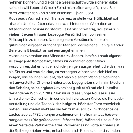
nehmen können, und die ganze Gesellschaft würde sicherer dabei
sein. Ich will lieber, daß mein Feind mich offen angreift, als daß er
mich verräterisch von hinten erschlägt.“ (Sch 1, 86)
Rousseaus Wunsch nach Transparenz anstelle von Höflichkeit soll
also ein Urteil darüber erlauben, was hinter einem Verhalten an
tatsächlicher Gesinnung steckt. Es ist hier schwierig, Rousseaus in
vielen „Bekenntnissen“ bezeugte Persönlichkeit von seiner
Philosophie zu trennen. Nach eigenem Verständnis ist er ein
gutmütiger, argloser, aufrichtiger Mensch, der keinerlei Fähigkeit oder
Bereitschaft besitzt, an seinem ungehemmten
Ausdrucksverhalten das Mindeste zu ändern. Ihm fehlt nach eigener
Aussage jede Kompetenz, etwas zu verhehlen oder etwas
vorzuführen; daher fühlt er sich denjenigen ausgeliefert, „die das, was
sie fühlen und was sie sind, zu verbergen wissen und sich bloß so
zeigen, wie es ihnen beliebt, daß man sie sehe“. Wenn er sich ihnen
mit unverstellter Offenheit näherte, so begegneten sie ihm im Medium
des Scheins, seine arglose Unvorsichtigkeit stieß auf die Hinterlist
der Anderen (Sch 2, 428f.). Man muss diese Sorge Rousseaus im
Umfeld einer Zeit sehen, in der die kultiviertesten Kreise die Kunst der
Verstellung und die Technik der Intrige zu höchster Form entwickelt
hatten. Das kommt wohl am besten zum Ausdruck in Choderlos de
Laclos’ zuerst 1782 anonym erschienenen Briefroman
Les liaisons
dangereuses
(
Die gefährlichen Liebschaften
). Während also auf der
einen Seite die Raffiniertheit des Verbergens und Vortäuschens auf
die Spitze getrieben wird, entscheidet sich Rousseau für das andere