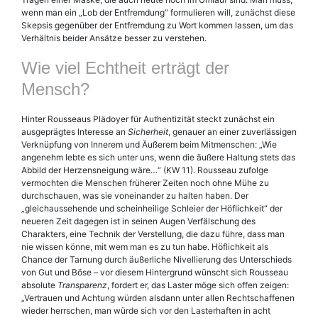
wenn man ein „Lob der Entfremdung“ formulieren will, zunächst diese
Skepsis gegenüber der Entfremdung zu Wort kommen lassen, um das
Verhältnis beider Ansätze besser zu verstehen.
Wie viel Echtheit erträgt der
Mensch?
Hinter Rousseaus Plädoyer für Authentizität steckt zunächst ein
ausgeprägtes Interesse an
Sicherheit
, genauer an einer zuverlässigen
Verknüpfung von Innerem und Äußerem beim Mitmenschen: „Wie
angenehm lebte es sich unter uns, wenn die äußere Haltung stets das
Abbild der Herzensneigung wäre…“ (KW 11). Rousseau zufolge
vermochten die Menschen früherer Zeiten noch ohne Mühe zu
durchschauen, was sie voneinander zu halten haben. Der
„gleichaussehende und scheinheilige Schleier der Höflichkeit“ der
neueren Zeit dagegen ist in seinen Augen Verfälschung des
Charakters, eine Technik der Verstellung, die dazu führe, dass man
nie wissen könne, mit wem man es zu tun habe. Höflichkeit als
Chance der Tarnung durch äußerliche Nivellierung des Unterschieds
von Gut und Böse – vor diesem Hintergrund wünscht sich Rousseau
absolute
Transparenz
, fordert er, das Laster möge sich offen zeigen:
„Vertrauen und Achtung würden alsdann unter allen Rechtschaffenen
wieder herrschen, man würde sich vor den Lasterhaften in acht