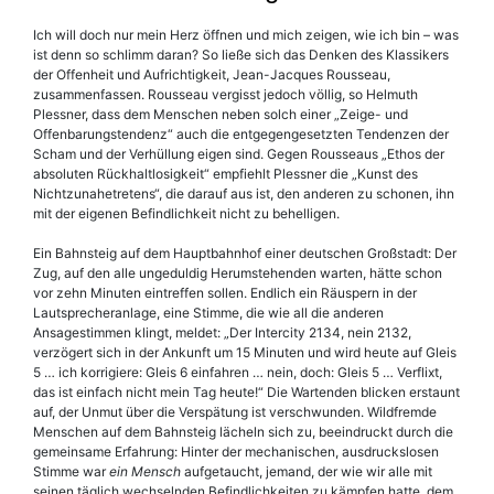
Ich will doch nur mein Herz öffnen und mich zeigen, wie ich bin – was
ist denn so schlimm daran? So ließe sich das Denken des Klassikers
der Offenheit und Aufrichtigkeit, Jean-Jacques Rousseau,
zusammenfassen. Rousseau vergisst jedoch völlig, so Helmuth
Plessner, dass dem Menschen neben solch einer „Zeige- und
Offenbarungstendenz“ auch die entgegengesetzten Tendenzen der
Scham und der Verhüllung eigen sind. Gegen Rousseaus „Ethos der
absoluten Rückhaltlosigkeit“ empfiehlt Plessner die „Kunst des
Nichtzunahetretens“, die darauf aus ist, den anderen zu schonen, ihn
mit der eigenen Befindlichkeit nicht zu behelligen.
Ein Bahnsteig auf dem Hauptbahnhof einer deutschen Großstadt: Der
Zug, auf den alle ungeduldig Herumstehenden warten, hätte schon
vor zehn Minuten eintreffen sollen. Endlich ein Räuspern in der
Lautsprecheranlage, eine Stimme, die wie all die anderen
Ansagestimmen klingt, meldet: „Der Intercity 2134, nein 2132,
verzögert sich in der Ankunft um 15 Minuten und wird heute auf Gleis
5 … ich korrigiere: Gleis 6 einfahren … nein, doch: Gleis 5 … Verflixt,
das ist einfach nicht mein Tag heute!“ Die Wartenden blicken erstaunt
auf, der Unmut über die Verspätung ist verschwunden. Wildfremde
Menschen auf dem Bahnsteig lächeln sich zu, beeindruckt durch die
gemeinsame Erfahrung: Hinter der mechanischen, ausdruckslosen
Stimme war
ein Mensch
aufgetaucht, jemand, der wie wir alle mit
seinen täglich wechselnden Befindlichkeiten zu kämpfen hatte, dem