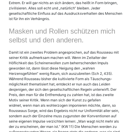
Extrem. Er will gar nichts an sich ändern, das heißt in Form bringen,
zivilisieren. Alles soll echt und „natürlich“ bleiben. Jeder
gesellschaftliche Einfluss auf das Ausdrucksverhalten des Menschen
ist für ihn ein Verhängnis.
Masken und Rollen schützen mich
selbst und den anderen.
Damit ist ein zweites Problem angesprochen, auf das Rousseau mit
seiner Kritik aufmerksam machen will. Wenn im Zeitalter der
Höflichkeit das Scheinenwollen zum beherrschenden Impuls
geworden ist, dann lässt diese Neigung den „wahren
Herzensgefühlen“ wenig Raum, sich auszubreiten (Sch 2, 435).
Während Rousseau bisher die kultivierte Form als Täuschungs-
möglichkeit thematisiert hat, entdeckt er nun auch das
Leiden
desjenigen, der sich den gesellschaftlichen Regeln unterwirft. Der
Preis, den man für die Entfremdung zu zahlen hat, ist das zweite
Motiv seiner Kritik. Wenn man sich der Kunst zu gefallen
widmet, wenn man als wohlerzogen imponieren möchte, dann, so
Rousseaus Sorge, wird das Ergebnis nicht nur Uniformität aller sein,
sondern auch der Einzelne muss zugunsten der Konventionen auf
seine eigenen Impulse verzichten lernen: „Man wagt nicht mehr als
der zu erscheinen, der man ist.“ (KW 11) Die Menschen werden zu
außengesteuerten Wesen, sie fragen stets die anderen, was sie sind,