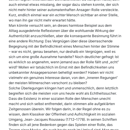
auch einmal etwas misslang, der sogar dazu stehen konnte, der sich
nicht mehr hinter seiner automatenhaften Ansager-Rolle versteckte.
Kurz, endlich einmal war ein
echter
Mensch sichtbar an einer Stelle,
wo man ihn gar nicht mehr erwartet hätte.
Man könnte versucht sein, an dieses harmlose Beispiel aus dem
Alltag ausgedehnte Reflexionen über die wohltuende Wirkung der
Authentizität anzuschließen, aber die konsequente Besinnung führt in
eine andere Richtung: Das Vergnügen über diese überraschende
Begegnung mit der Befindlichkeit eines Menschen hinter der Stimme
– war es nicht, genau besehen, nur deshalb ein Vergnügen, weil es
sich um eine große
Ausnahme
handelte? Noch deutlicher gefragt: Ist
es wirklich so angenehm, wenn jemand aus der Rolle fällt und „echt“
wird? Wollen wir tatsächlich im Ernst mit den Befindlichkeiten uns
unbekannter Ansagepersonen behelligt werden? Haben wir nicht
vielmehr ein genuines Interesse daran, von den „inneren Regungen“
der meisten Mitmenschen verschont zu bleiben?
Solche Überlegungen klingen hart und unmenschlich, denn letztlich
begreifen sich die meisten von uns heute wohl als Echtheitssucher.
Dass die Existenz in einer sozialen Rolle den Menschen unecht
macht und sich selbst entfremdet, darin stimmen alle aufgeklärten
Zeitgenossen überein. Wir folgen darin, in der Regel ohne es zu
wissen, dem Klassiker der Offenheit und Aufrichtigkeit im sozialen
Umgang, Jean-Jacques Rousseau (1712–1778). In seinen Schriften
finden sich all jene Bedenken gegen das Spielen einer Rolle, das
Tragen einer Maske, die auch heute noch im Umlauf sind. Man muss,