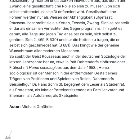
Sozialisierung intakten und autarken Individuum aus, das durch den
Zwang, eine gesellschaftliche Rolle spielen zu müssen, von sich
selbst entfremdet, das heißt deformiert wird. Gesellschaftliche
Formen werden nur als Weisen der Abhängigkeit aufgefasst;
Rousseau beschreibt sie als Ketten, Fesseln, Zwang. Sich selbst stellt
er dar als einsamen Verfechter des Gegenprogramms: Ihm geht es
darum, alle Tage und jeden Tag er selbst zu sein, sich selbst zu
gehören (Sch 2, 469; B 530) und nur die Ketten zu tragen, die er
selbst sich geschmiedet hat (B 681). Das klingt wie der geheime
Wunschtraum aller modernen Menschen.
So spukt der Geist Rousseaus auch in der deutschen Soziologie der
letzten Jahrzehnte herum, etwa in Ralf Dahrendorfs einflussreicher
Frühschrift
Homo sociologicus
aus dem Jahr 1958. „Homo
sociologicus“ ist der Mensch in der entfremdeten Gestalt eines
Trägers von Positionen und Spielers von Rollen. Dahrendorfs
Beispielfigur, Dr. Hans Schmidt, begegnet dem Leser als Studienrat,
als Protestant, als lokaler Parteivorsitzender, als Familienvater und
Ehemann, als Autofahrer, als Skatspieler …
Autor:
Michael Großheim