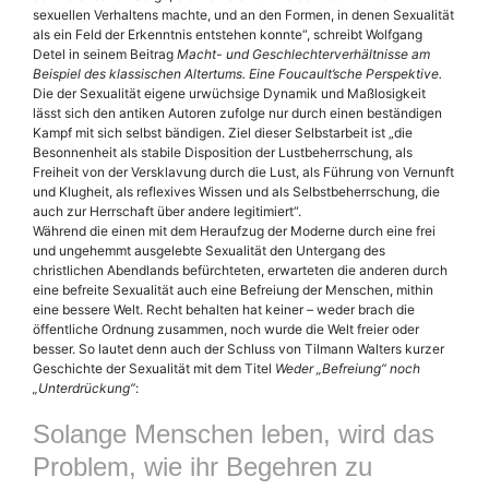
sexuellen Verhaltens machte, und an den Formen, in denen Sexualität
als ein Feld der Erkenntnis entstehen konnte“, schreibt Wolfgang
Detel in seinem Beitrag
Macht- und Geschlechterverhältnisse am
Beispiel des klassischen Altertums. Eine Foucault’sche Perspektive.
Die der Sexualität eigene urwüchsige Dynamik und Maßlosigkeit
lässt sich den antiken Autoren zufolge nur durch einen beständigen
Kampf mit sich selbst bändigen. Ziel dieser Selbstarbeit ist „die
Besonnenheit als stabile Disposition der Lustbeherrschung, als
Freiheit von der Versklavung durch die Lust, als Führung von Vernunft
und Klugheit, als reflexives Wissen und als Selbstbeherrschung, die
auch zur Herrschaft über andere legitimiert“.
Während die einen mit dem Heraufzug der Moderne durch eine frei
und ungehemmt ausgelebte Sexualität den Untergang des
christlichen Abendlands befürchteten, erwarteten die anderen durch
eine befreite Sexualität auch eine Befreiung der Menschen, mithin
eine bessere Welt. Recht behalten hat keiner – weder brach die
öffentliche Ordnung zusammen, noch wurde die Welt freier oder
besser. So lautet denn auch der Schluss von Tilmann Walters kurzer
Geschichte der Sexualität mit dem Titel
Weder „Befreiung“ noch
„Unterdrückung“
:
Solange Menschen leben, wird das
Problem, wie ihr Begehren zu