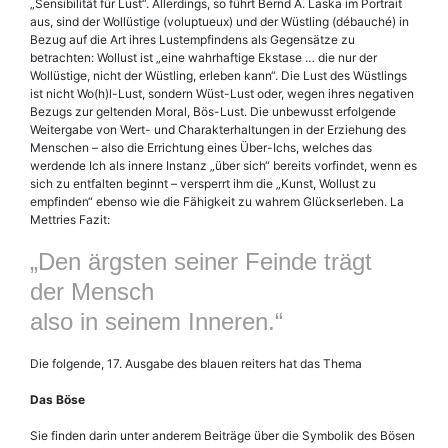
„Sensibilität für Lust“. Allerdings, so führt Bernd A. Laska im Portrait
aus, sind der Wollüstige (voluptueux) und der Wüstling (débauché) in
Bezug auf die Art ihres Lustempfindens als Gegensätze zu
betrachten: Wollust ist „eine wahrhaftige Ekstase … die nur der
Wollüstige, nicht der Wüstling, erleben kann“. Die Lust des Wüstlings
ist nicht Wo(h)l-Lust, sondern Wüst-Lust oder, wegen ihres negativen
Bezugs zur geltenden Moral, Bös-Lust. Die unbewusst erfolgende
Weitergabe von Wert- und Charakterhaltungen in der Erziehung des
Menschen – also die Errichtung eines Über-Ichs, welches das
werdende Ich als innere Instanz „über sich“ bereits vorfindet, wenn es
sich zu entfalten beginnt – versperrt ihm die „Kunst, Wollust zu
empfinden“ ebenso wie die Fähigkeit zu wahrem Glückserleben. La
Mettries Fazit:
„Den ärgsten seiner Feinde trägt
der Mensch
also in seinem Inneren.“
Die folgende, 17. Ausgabe des blauen reiters hat das Thema
Das Böse
Sie finden darin unter anderem Beiträge über die Symbolik des Bösen