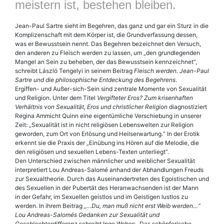
meistern ist, bestehen bleiben.
Jean-Paul Sartre sieht im Begehren, das ganz und gar ein Sturz in die
Komplizenschaft mit dem Körper ist, die Grundverfassung dessen,
was er Bewusstsein nennt. Das Begehren bezeichnet den Versuch,
den anderen zu Fleisch werden zu lassen, um „den grundlegenden
Mangel an Sein zu beheben, der das Bewusstsein kennzeichnet“,
schreibt László Tengelyi in seinem Beitrag
Fleisch werden. Jean-Paul
Sartre und die philosophische Entdeckung des Begehrens
.
Ergiffen- und Außer-sich-Sein sind zentrale Momente von Sexualität
und Religion. Unter dem Titel
Vergifteter Eros? Zum krisenhaften
Verhältnis von Sexualität, Eros und christlicher Religion
diagnostiziert
Regina Ammicht Quinn eine eigentümliche Verschiebung in unserer
Zeit: „Sexualität ist in nicht religiösen Lebenswelten zur Religion
geworden, zum Ort von Erlösung und Heilserwartung.“ In der Erotik
erkennt sie die Praxis der „Einübung ins Hören auf die Melodie, die
den religiösen und sexuellen Lebens-Texten unterliegt“.
Den Unterschied zwischen männlicher und weiblicher Sexualität
interpretiert Lou Andreas-Salomé anhand der Abhandlungen Freuds
zur Sexualtheorie. Durch das Auseinandertreten des Egoistischen und
des Sexuellen in der Pubertät des Heranwachsenden ist der Mann
in der Gefahr, im Sexuellen geistlos und im Geistigen lustlos zu
werden. In ihrem Beitrag
„…Du, man muß nicht erst Weib werden…“
Lou Andreas-Salomés Gedanken zur Sexualität und
Geschlechterdifferenz
schreibt Inge Weber: „Das schöpferische