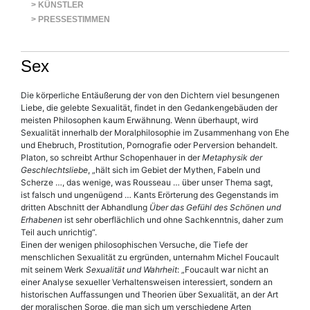
> KÜNSTLER
> PRESSESTIMMEN
Sex
Die körperliche Entäußerung der von den Dichtern viel besungenen
Liebe, die gelebte Sexualität, findet in den Gedankengebäuden der
meisten Philosophen kaum Erwähnung. Wenn überhaupt, wird
Sexualität innerhalb der Moralphilosophie im Zusammenhang von Ehe
und Ehebruch, Prostitution, Pornografie oder Perversion behandelt.
Platon, so schreibt Arthur Schopenhauer in der
Metaphysik der
Geschlechtsliebe
, „hält sich im Gebiet der Mythen, Fabeln und
Scherze …, das wenige, was Rousseau … über unser Thema sagt,
ist falsch und ungenügend … Kants Erörterung des Gegenstands im
dritten Abschnitt der Abhandlung
Über das Gefühl des Schönen und
Erhabenen
ist sehr oberflächlich und ohne Sachkenntnis, daher zum
Teil auch unrichtig“.
Einen der wenigen philosophischen Versuche, die Tiefe der
menschlichen Sexualität zu ergründen, unternahm Michel Foucault
mit seinem Werk
Sexualität und Wahrheit
: „Foucault war nicht an
einer Analyse sexueller Verhaltensweisen interessiert, sondern an
historischen Auffassungen und Theorien über Sexualität, an der Art
der moralischen Sorge, die man sich um verschiedene Arten