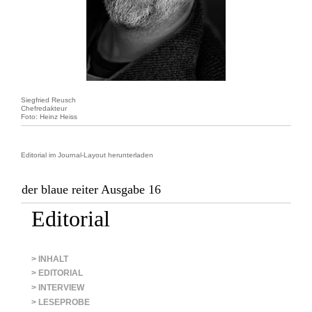
Siegfried Reusch
Chefredakteur
Foto: Heinz Heiss
Editorial im Journal-Layout herunterladen
der blaue reiter Ausgabe 16
Editorial
> INHALT
> EDITORIAL
> INTERVIEW
> LESEPROBE