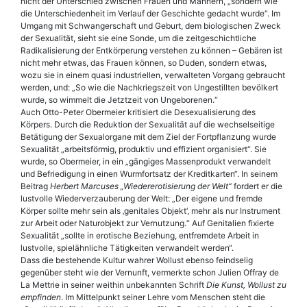
nicht der Unterschied zwischen Frauen und Männern, „sondern wie
die Unterschiedenheit im Verlauf der Geschichte gedacht wurde“. Im
Umgang mit Schwangerschaft und Geburt, dem biologischen Zweck
der Sexualität, sieht sie eine Sonde, um die zeitgeschichtliche
Radikalisierung der Entkörperung verstehen zu können – Gebären ist
nicht mehr etwas, das Frauen können, so Duden, sondern etwas,
wozu sie in einem quasi industriellen, verwalteten Vorgang gebraucht
werden, und: „So wie die Nachkriegszeit von Ungestillten bevölkert
wurde, so wimmelt die Jetztzeit von Ungeborenen.“
Auch Otto-Peter Obermeier kritisiert die Desexualisierung des
Körpers. Durch die Reduktion der Sexualität auf die wechselseitige
Betätigung der Sexualorgane mit dem Ziel der Fortpflanzung wurde
Sexualität „arbeitsförmig, produktiv und effizient organisiert“. Sie
wurde, so Obermeier, in ein „gängiges Massenprodukt verwandelt
und Befriedigung in einen Wurmfortsatz der Kreditkarten“. In seinem
Beitrag
Herbert Marcuses „Wiedererotisierung der Welt“
fordert er die
lustvolle Wiederverzauberung der Welt: „Der eigene und fremde
Körper sollte mehr sein als ‚genitales Objekt‘, mehr als nur Instrument
zur Arbeit oder Naturobjekt zur Vernutzung.“ Auf Genitalien fixierte
Sexualität „sollte in erotische Beziehung, entfremdete Arbeit in
lustvolle, spielähnliche Tätigkeiten verwandelt werden“.
Dass die bestehende Kultur wahrer Wollust ebenso feindselig
gegenüber steht wie der Vernunft, vermerkte schon Julien Offray de
La Mettrie in seiner weithin unbekannten Schrift
Die Kunst, Wollust zu
empfinden
. Im Mittelpunkt seiner Lehre vom Menschen steht die