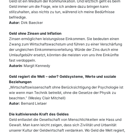
Geld ist ein Medium der Kommunikation. Und letztlich geht es beim
Geld immer um die Frage, wie ich andere dazu bringen kann
stillzuhalten, also
nichts
zu tun, während ich meine Bedürfnisse
befriedige.
Autor:
Dirk Baecker
Geld ohne Zinsen und Inflation
Zinsen ermöglichen leistungslose Einkommen. Sie bedeuten einen
Zwang zum Wirtschaftswachstum und führen zu einer Verschärfung
der ungleichen Einkommensverteilung. Würde der Zins durch eine
Umlaufgebühr ersetzt, könnten die meisten von uns ihre Einkünfte
fast verdoppeln.
Autorin
: Margit Kennedy
Geld regiert die Welt – oder? Geldsysteme, Werte und soziale
Beziehungen
„Wirtschaftswissenschaft ohne Berück­sichtigung der Psychologie ist
wie wenn man Technik betreibt, ohne die Gesetze der Physik zu
beachten.“ (Wesley Clair Mitchell)
Autor:
Bernard Lietaer
Die kultivierende Kraft des Geldes
Geld entlastet die Gesellschaft von Menschlichkeiten wie Hass und
Gewalt. Man kann leicht zeigen, dass sich Zivilität und Urbanität
unserer Kultur der Geldwirtschaft verdanken. Wo Geld die Welt regiert,