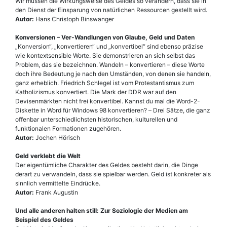
Wir müssen die Wirkungsweise des Geldes so verändern, dass sie in
den Dienst der Einsparung von natürlichen Ressourcen gestellt wird.
Autor:
Hans Christoph Binswanger
Konversionen – Ver-Wandlungen von Glaube, Geld und Daten
„Konversion“, „konvertieren“ und „konvertibel“ sind ebenso präzise
wie kontextsensible Worte. Sie demonstrieren an sich selbst das
Problem, das sie bezeichnen. Wandeln – konvertieren – diese Worte
doch ihre Bedeutung je nach den Umständen, von denen sie handeln,
ganz erheblich. Friedrich Schlegel ist vom Protestantismus zum
Katholizismus konvertiert. Die Mark der DDR war auf den
Devisenmärkten nicht frei konvertibel. Kannst du mal die Word-2-
Diskette in Word für Windows 98 konvertieren? – Drei Sätze, die ganz
offenbar unterschiedlichsten historischen, kulturellen und
funktionalen Formationen zugehören.
Autor:
Jochen Hörisch
Geld verklebt die Welt
Der eigentümliche Charakter des Geldes besteht darin, die Dinge
derart zu verwandeln, dass sie spielbar werden. Geld ist konkreter als
sinnlich vermittelte Eindrücke.
Autor:
Frank Augustin
Und alle anderen halten still: Zur Soziologie der Medien am
Beispiel des Geldes