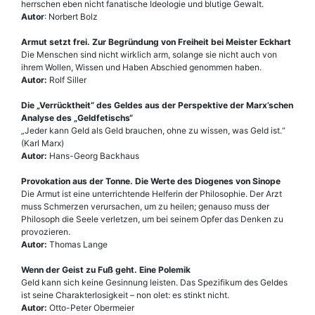
herrschen eben nicht fanatische Ideologie und blutige Gewalt.
Autor
: Norbert Bolz
Armut setzt frei. Zur Begründung von Freiheit bei Meister Eckhart
Die Menschen sind nicht wirklich arm, solange sie nicht auch von
ihrem Wollen, Wissen und Haben Abschied genommen haben.
Autor:
Rolf Siller
Die „Verrücktheit“ des Geldes aus der Perspektive der Marx’schen
Analyse des „Geldfetischs“
„Jeder kann Geld als Geld brauchen, ohne zu wissen, was Geld ist.“
(Karl Marx)
Autor:
Hans-Georg Backhaus
Provokation aus der Tonne. Die Werte des Diogenes von Sinope
Die Armut ist eine unterrichtende Helferin der Philosophie. Der Arzt
muss Schmerzen verursachen, um zu heilen; genauso muss der
Philosoph die Seele verletzen, um bei seinem Opfer das Denken zu
provozieren.
Autor:
Thomas Lange
Wenn der Geist zu Fuß geht. Eine Polemik
Geld kann sich keine Gesinnung leisten. Das Spezifikum des Geldes
ist seine Charakterlosigkeit – non olet: es stinkt nicht.
Autor:
Otto-Peter Obermeier