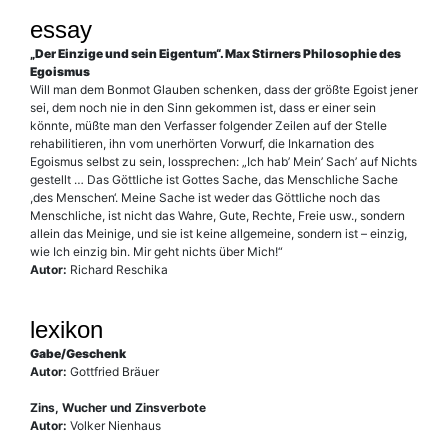
essay
„Der Einzige und sein Eigentum“. Max Stirners Philosophie des
Egoismus
Will man dem Bonmot Glauben schenken, dass der größte Egoist jener
sei, dem noch nie in den Sinn gekommen ist, dass er einer sein
könnte, müßte man den Verfasser folgender Zeilen auf der Stelle
rehabilitieren, ihn vom unerhörten Vorwurf, die Inkarnation des
Egoismus selbst zu sein, lossprechen: „Ich hab’ Mein’ Sach’ auf Nichts
gestellt … Das Göttliche ist Gottes Sache, das Menschliche Sache
,des Menschen‘. Meine Sache ist weder das Göttliche noch das
Menschliche, ist nicht das Wahre, Gute, Rechte, Freie usw., sondern
allein das Meinige, und sie ist keine allgemeine, sondern ist – einzig,
wie Ich einzig bin. Mir geht nichts über Mich!“
Autor:
Richard Reschika
lexikon
Gabe/Geschenk
Autor:
Gottfried Bräuer
Zins, Wucher und Zinsverbote
Autor:
Volker Nienhaus