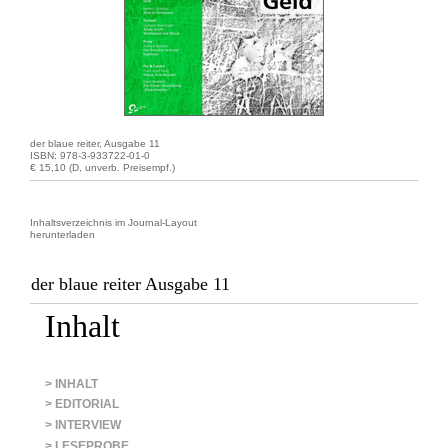
der blaue reiter, Ausgabe 11
ISBN: 978-3-933722-01-0
€ 15,10 (D, unverb. Preisempf.)
Inhaltsverzeichnis im Journal-Layout
herunterladen
der blaue reiter Ausgabe 11
Inhalt
> INHALT
> EDITORIAL
> INTERVIEW
> LESEPROBE