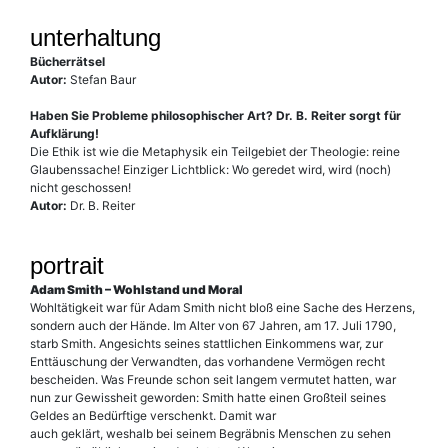
unterhaltung
Bücherrätsel
Autor:
Stefan Baur
Haben Sie Probleme philosophischer Art? Dr. B. Reiter sorgt für
Aufklärung!
Die Ethik ist wie die Metaphysik ein Teilgebiet der Theologie: reine
Glaubenssache! Einziger Lichtblick: Wo geredet wird, wird (noch)
nicht geschossen!
Autor:
Dr. B. Reiter
portrait
Adam Smith – Wohlstand und Moral
Wohltätigkeit war für Adam Smith nicht bloß eine Sache des Herzens,
sondern auch der Hände. Im Alter von 67 Jahren, am 17. Juli 1790,
starb Smith. Angesichts seines stattlichen Einkommens war, zur
Enttäuschung der Verwandten, das vorhandene Vermögen recht
bescheiden. Was Freunde schon seit langem vermutet hatten, war
nun zur Gewissheit geworden: Smith hatte einen Großteil seines
Geldes an Bedürftige verschenkt. Damit war
auch geklärt, weshalb bei seinem Begräbnis Menschen zu sehen