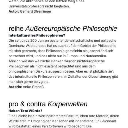
waren, die üblicherweise den letzten Weg eines
Universitätsprofessors nicht begleiten.
Autor:
Gerhard Streminger
reihe
Außereuropäische Philosophie
Interkulturelles Philosophieren?
Die seit circa 200 Jahren bestehende wirtschaftliche und politische
Dominanz Westeuropas hat es auch auf dem Gebiet der Philosophie
mit sich gebracht, dass Philosophie gemeinhin als „abendländisch“
betrachtet wird, und das nicht nur in Europa und Nordamerika.
Ähnlich wie das weibliche Denken wurden nichteuropäische
Philosophien als nicht existent betrachtet und aus dem
philosophischen Diskurs ausgeschlossen. Aber es ist plötzlich „in“,
das interkulturelle Philosophieren. Im Zeitalter der Globalisierung gibt
man sich gerne polyglott…
Autorin:
Anke Graneß
pro & contra
Körperwelten
Haben Tote Würde?
Eine Leiche ist ein wertindifferentes Faktum, eben tote Materie, deren
Würde erst im Umgang der Menschen mit ihr entsteht. Ein
Leichnam
wird bestattet, eines
Verstorbenen
wird gedacht. Die