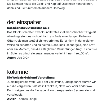
Sie könnten heute die Geld- und Kapitalflüsse noch kontrollieren,
dann sind Sie fürchterlich auf dem Holzweg.
der einspalter
Das höchste Gut und das Geld
Das Glück ist letzter Zweck und letztes Ziel menschlicher Tätigkeit.
Allerdings steht es nicht einfach am Ende einer langen Reihe von
Gütern, die man tagtäglich hervorbringt. Es ist nicht in der gleichen
Weise zu schaffen und zu halten. Das Glück ist energeia, eine Kraft
oder ein Moment, das die alltäglichen Verrichtungen trägt. Es hält sie
im Spiel; es bringt sie zusammen; es verleiht ihnen ihre „Güte“.
Autor:
Udo Grün
kolumne
Die Welt als Geld und Vorstellung
„Geld regiert die Welt“ weiß der Volksmund, und gebannt starren wir
auf die verglasten Paläste in Frankfurt, New York oder anderswo.
Doch zeigen uns die Fassaden kein transparentes System, sie sind
verspiegelt.
Autor:
Thomas Lange