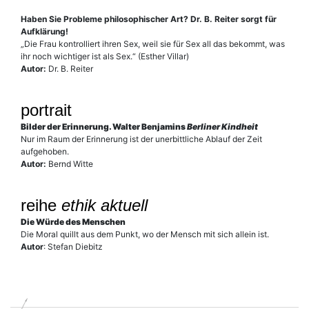
Haben Sie Probleme philosophischer Art? Dr. B. Reiter sorgt für
Aufklärung!
„Die Frau kontrolliert ihren Sex, weil sie für Sex all das bekommt, was
ihr noch wichtiger ist als Sex.“ (Esther Villar)
Autor:
Dr. B. Reiter
portrait
Bilder der Erinnerung. Walter Benjamins
Berliner Kindheit
Nur im Raum der Erinnerung ist der unerbittliche Ablauf der Zeit
aufgehoben.
Autor:
Bernd Witte
reihe
ethik aktuell
Die Würde des Menschen
Die Moral quillt aus dem Punkt, wo der Mensch mit sich allein ist.
Autor
: Stefan Diebitz