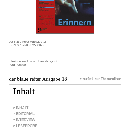
der blaue reiter, Ausgabe 18
ISBN: 978-3-933722-09-6
Inhaltsverzeichnis im Journal-Layout
herunterladen
der blaue reiter Ausgabe 18
> zurück zur Themenliste
Inhalt
> INHALT
> EDITORIAL
> INTERVIEW
> LESEPROBE