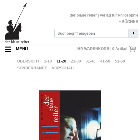
der blaue reiter | Verlag für Philosophie
BÜCHER
MENÜ
IHR WARENKORB |
0
Artikel
ÜBERSICHT
1-10
11-20
21-30
31-40
41-50
51-60
SONDERBÄNDE
VORSCHAU